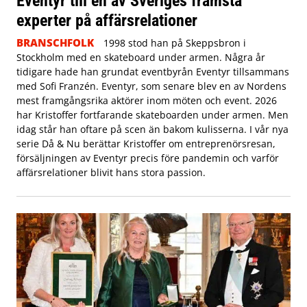
Eventyr till en av Sveriges främsta
experter på affärsrelationer
BRANSCHFOLK
1998 stod han på Skeppsbron i
Stockholm med en skateboard under armen. Några år
tidigare hade han grundat eventbyrån Eventyr tillsammans
med Sofi Franzén. Eventyr, som senare blev en av Nordens
mest framgångsrika aktörer inom möten och event. 2026
har Kristoffer fortfarande skateboarden under armen. Men
idag står han oftare på scen än bakom kulisserna. I vår nya
serie Då & Nu berättar Kristoffer om entreprenörsresan,
försäljningen av Eventyr precis före pandemin och varför
affärsrelationer blivit hans stora passion.