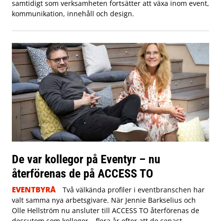
samtidigt som verksamheten fortsätter att växa inom event,
kommunikation, innehåll och design.
De var kollegor på Eventyr – nu
återförenas de på ACCESS TO
EVENTBYRÅ
Två välkända profiler i eventbranschen har
valt samma nya arbetsgivare. När Jennie Barkselius och
Olle Hellström nu ansluter till ACCESS TO återförenas de
dessutom som kollegor – flera år efter att de senast