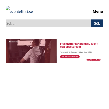
Menu
Sök
efter:
Skip
to
content