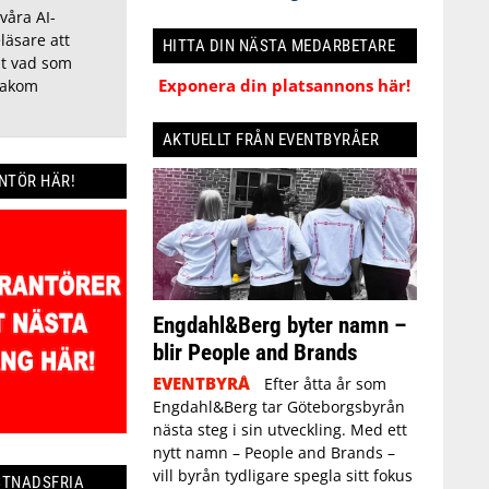
våra AI-
läsare att
HITTA DIN NÄSTA MEDARBETARE
ut vad som
Exponera din platsannons här!
bakom
AKTUELLT FRÅN EVENTBYRÅER
ANTÖR HÄR!
Engdahl&Berg byter namn –
blir People and Brands
EVENTBYRÅ
Efter åtta år som
Engdahl&Berg tar Göteborgsbyrån
nästa steg i sin utveckling. Med ett
nytt namn – People and Brands –
vill byrån tydligare spegla sitt fokus
STNADSFRIA