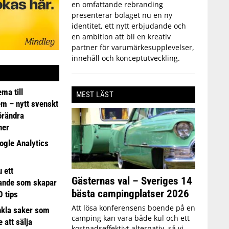
en omfattande rebranding
presenterar bolaget nu en ny
identitet, ett nytt erbjudande och
en ambition att bli en kreativ
partner för varumärkesupplevelser,
innehåll och konceptutveckling.
ma till
MEST LÄST
em – nytt svenskt
förändra
ner
ogle Analytics
 ett
Gästernas val – Sveriges 14
ande som skapar
bästa campingplatser 2026
0 tips
Att lösa konferensens boende på en
nkla saker som
camping kan vara både kul och ett
e att sälja
kostnadseffektivt alternativ, så vi