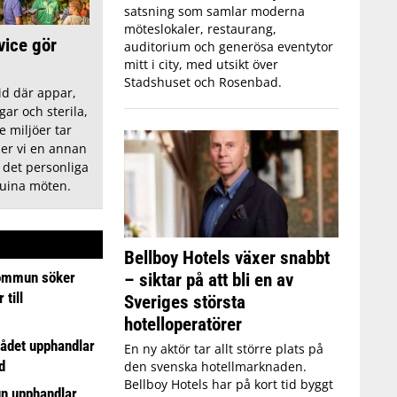
satsning som samlar moderna
möteslokaler, restaurang,
vice gör
auditorium och generösa eventytor
mitt i city, med utsikt över
Stadshuset och Rosenbad.
tid där appar,
gar och sterila,
 miljöer tar
ljer vi en annan
 i det personliga
nuina möten.
Bellboy Hotels växer snabbt
ommun söker
– siktar på att bli en av
till
Sveriges största
hotelloperatörer
ådet upphandlar
En ny aktör tar allt större plats på
d
den svenska hotellmarknaden.
Bellboy Hotels har på kort tid byggt
n upphandlar