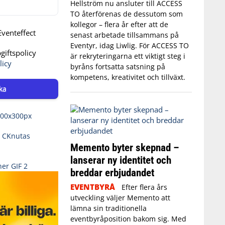
Hellström nu ansluter till ACCESS
TO återförenas de dessutom som
kollegor – flera år efter att de
venteffect
senast arbetade tillsammans på
Eventyr, idag Liwlig. För ACCESS TO
iftspolicy
är rekryteringarna ett viktigt steg i
licy
byråns fortsatta satsning på
kompetens, kreativitet och tillväxt.
ka
Memento byter skepnad –
lanserar ny identitet och
breddar erbjudandet
EVENTBYRÅ
Efter flera års
utveckling väljer Memento att
lämna sin traditionella
eventbyråposition bakom sig. Med