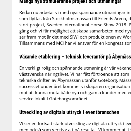
Många nya stimulerande projekt och utmaningar
Redan nu arbetar vi med nya spännande utmaningar inf
som flyttas från Stockholmsmässan till Friends Arena, dä
stort projekt, Sweden International Horse Show 2018. Pl
gång och vi får möjlighet att skapa samarbeten med nya
ser fram mot är det med SIWI och produktionen av Wor
Tillsammans med MCI har vi ansvar för en kongress som
Växande etablering – teknisk leverantör på Åbymäs
En verkligt rolig och spännande utmaning är vår växan
västsvenska näringslivet. Vi har fått förtroende att som
tekniska driften av Åbymässan utanför Göteborg. Mässa
successivt under året kommer vi skapa en organisation
mot att kunna möta både nya och gamla kunder med e
service lokalt i Göteborgsområdet.
Utveckling av digitala uttryck i eventbranschen
Vi ser en fortsatt stark utveckling av digitala uttryck 
men också som verktyg att nå resultat. Vi kommer att