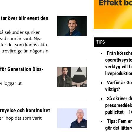
tar över blir event den
 på sekunder sjunker
ta vad som är sant. Nya
TIPS
ter det som känns äkta.
r trovärdiga än någonsin.
Från körsche
operativsyst
verktyg vill 
 för Generation Diss-
liveproduktio
Varför är Go
vi loggar ut.
viktigt?
Så skriver du
pressmeddel
örnyelse och kontinuitet
publicitet – 1
er ihop det som varit
Tips: Fem e
gör det lättar