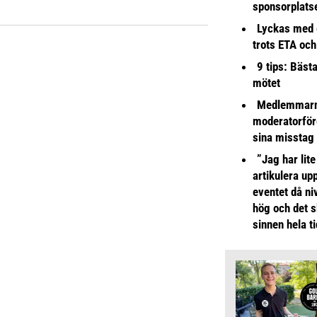
sponsorplats
Lyckas med 
trots ETA och
9 tips: Bäst
mötet
Medlemmarna
moderatorför
sina misstag
”Jag har lite
artikulera up
eventet då niv
hög och det s
sinnen hela t