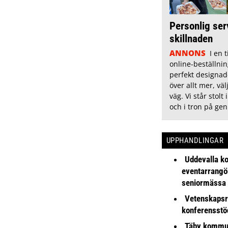
Personlig ser
skillnaden
ANNONS
I en 
online-beställnin
perfekt designade
över allt mer, vä
väg. Vi står stolt
och i tron på ge
UPPHANDLINGAR
Uddevalla k
eventarrangör 
seniormässa
Vetenskapsr
konferensstö
Täby kommu