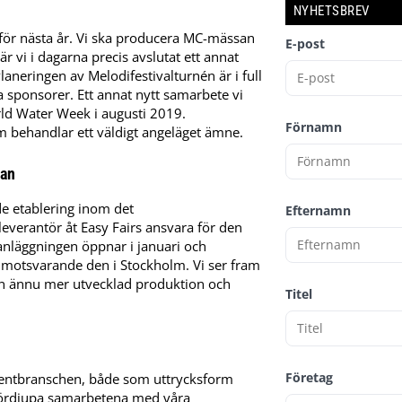
NYHETSBREV
ör nästa år. Vi ska producera MC-mässan
E-post
r vi i dagarna precis avslutat ett annat
aneringen av Melodifestivalturnén är i full
 sponsorer. Ett annat nytt samarbete vi
ld Water Week i augusti 2019.
Förnamn
 behandlar ett väldigt angeläget ämne.
san
de etablering inom det
Efternamn
 leverantör åt Easy Fairs ansvara för den
nläggningen öppnar i januari och
 motsvarande den i Stockholm. Vi ser fram
n ännu mer utvecklad produktion och
Titel
Företag
i eventbranschen, både som uttrycksform
 fördjupa samarbetena med våra