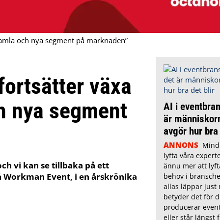
 gamla och nya segment på marknaden”
fortsätter växa
h nya segment
AI i eventbra
är människor
avgör hur bra 
ANNONS
Mindl
lyfta våra exper
h vi kan se tillbaka på ett
ännu mer att lyft
på Workman Event, i en årskrönika
behov i bransche
allas läppar jus
betyder det för 
producerar event
eller står längst 