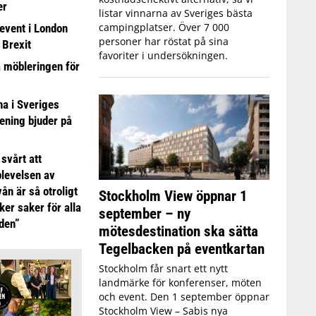
er
listar vinnarna av Sveriges bästa
campingplatser. Över 7 000
event i London
personer har röstat på sina
 Brexit
favoriter i undersökningen.
a möbleringen för
 i Sveriges
ening bjuder på
 svårt att
plevelsen av
ån är så otroligt
Stockholm View öppnar 1
ker saker för alla
september – ny
iden”
mötesdestination ska sätta
Tegelbacken på eventkartan
Stockholm får snart ett nytt
landmärke för konferenser, möten
och event. Den 1 september öppnar
Stockholm View – Sabis nya