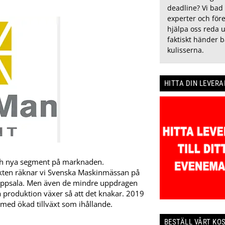
deadline? Vi bad 
experter och före
hjälpa oss reda 
faktiskt händer 
kulisserna.
HITTA DIN LEVER
och nya segment på marknaden.
kten räknar vi Svenska Maskinmässan på
i Uppsala. Men även de mindre uppdragen
ka produktion växer så att det knakar. 2019
 med ökad tillväxt som ihållande.
BESTÄLL VÅRT KO