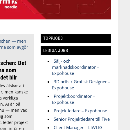
TOPPJOBB
LEDIGA JOBB
Sälj- och
nschen: Det
marknadskoordinator –
na som
Expohouse
det blir
3D artist/ Grafisk Designer –
ey älskar att
Expohouse
ter, men kanske
Projektkoordinator –
a verkliga
Expohouse
n. AI är på
t nu — men vad
Projektledare – Expohouse
dig som
Senior Projektledare till Five
, leder projekt
Client Manager – LIWLIG
fram inför en