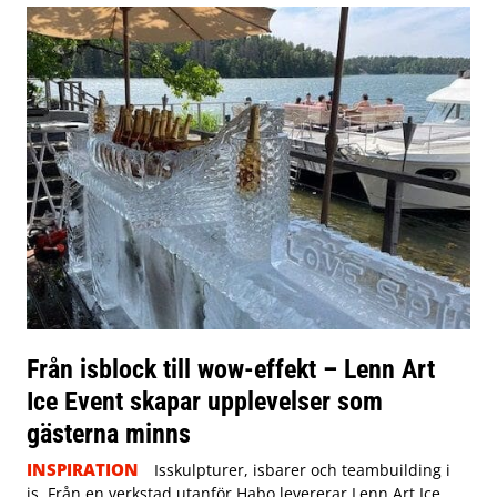
Från isblock till wow-effekt – Lenn Art
Ice Event skapar upplevelser som
gästerna minns
INSPIRATION
Isskulpturer, isbarer och teambuilding i
is. Från en verkstad utanför Habo levererar Lenn Art Ice