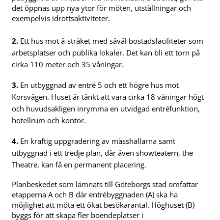
det öppnas upp nya ytor för möten, utställningar och
exempelvis idrottsaktiviteter.
2.
Ett hus mot å-stråket med såväl bostadsfaciliteter som
arbetsplatser och publika lokaler. Det kan bli ett torn på
cirka 110 meter och 35 våningar.
3.
En utbyggnad av entré 5 och ett högre hus mot
Korsvägen. Huset är tänkt att vara cirka 18 våningar högt
och huvudsakligen inrymma en utvidgad entréfunktion,
hotellrum och kontor.
4.
En kraftig uppgradering av mässhallarna samt
utbyggnad i ett tredje plan, där även showteatern, the
Theatre, kan få en permanent placering.
Planbeskedet som lämnats till Göteborgs stad omfattar
etapperna A och B där entrébyggnaden (A) ska ha
möjlighet att möta ett ökat besökarantal. Höghuset (B)
byggs för att skapa fler boendeplatser i