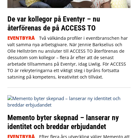
De var kollegor på Eventyr – nu
återförenas de på ACCESS TO
EVENTBYRÅ
Två välkända profiler i eventbranschen har
valt samma nya arbetsgivare. När Jennie Barkselius och
Olle Hellström nu ansluter till ACCESS TO återförenas de
dessutom som kollegor – flera år efter att de senast
arbetade tillsammans på Eventyr, idag Liwlig. För ACCESS
TO är rekryteringarna ett viktigt steg i byråns fortsatta
satsning på kompetens, kreativitet och tillväxt.
Memento byter skepnad – lanserar ny
identitet och breddar erbjudandet
EVENTBYRÅ
Efter flera års utveckling väljer Memento att