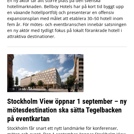
En ny aktör tar allt större plats på den svenska
hotellmarknaden. Bellboy Hotels har på kort tid byggt upp
en växande hotellportfölj och presenterar en offensiv
expansionsplan med målet att etablera 30–50 hotell inom
fem år. För mötes- och eventbranschen innebär satsningen
en ny aktör med tydligt fokus på lokalt förankrade hotell i
attraktiva destinationer.
Stockholm View öppnar 1 september – ny
mötesdestination ska sätta Tegelbacken
på eventkartan
Stockholm får snart ett nytt landmärke för konferenser,