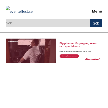
Menu
Sök
efter:
Skip
to
content