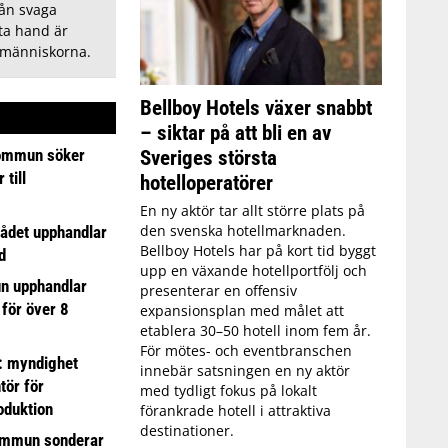
rån svaga
sta hand är
 människorna.
Bellboy Hotels växer snabbt
– siktar på att bli en av
ommun söker
Sveriges största
till
hotelloperatörer
En ny aktör tar allt större plats på
den svenska hotellmarknaden.
ådet upphandlar
Bellboy Hotels har på kort tid byggt
d
upp en växande hotellportfölj och
n upphandlar
presenterar en offensiv
 för över 8
expansionsplan med målet att
etablera 30–50 hotell inom fem år.
För mötes- och eventbranschen
: myndighet
innebär satsningen en ny aktör
tör för
med tydligt fokus på lokalt
oduktion
förankrade hotell i attraktiva
destinationer.
ommun sonderar