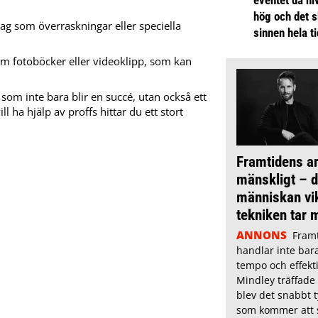
hög och det s
ag som överraskningar eller speciella
sinnen hela t
m fotoböcker eller videoklipp, som kan
som inte bara blir en succé, utan också ett
l ha hjälp av proffs hittar du ett stort
Framtidens ar
mänskligt – dä
människan vik
tekniken tar 
ANNONS
Fram
handlar inte bar
tempo och effekti
Mindley träffade
blev det snabbt t
som kommer att s