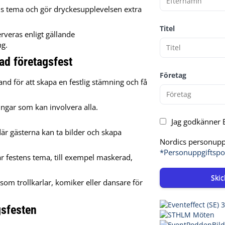
s tema och gör dryckesupplevelsen extra
Titel
erveras enligt gällande
ng.
kad företagsfest
Företag
band för att skapa en festlig stämning och få
ingar som kan involvera alla.
Jag godkänner E
är gästerna kan ta bilder och skapa
Nordics personuppg
*Personuppgiftspo
r festens tema, till exempel maskerad,
Skic
som trollkarlar, komiker eller dansare för
gsfesten