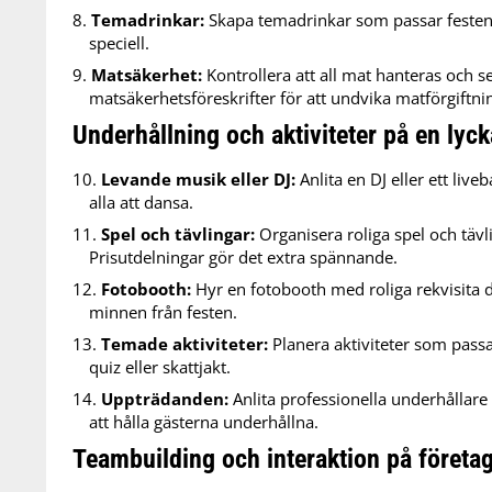
Temadrinkar:
Skapa temadrinkar som passar festen
speciell.
Matsäkerhet:
Kontrollera att all mat hanteras och s
matsäkerhetsföreskrifter för att undvika matförgiftni
Underhållning och aktiviteter på en lyc
Levande musik eller DJ:
Anlita en DJ eller ett live
alla att dansa.
Spel och tävlingar:
Organisera roliga spel och tävl
Prisutdelningar gör det extra spännande.
Fotobooth:
Hyr en fotobooth med roliga rekvisita d
minnen från festen.
Temade aktiviteter:
Planera aktiviteter som passa
quiz eller skattjakt.
Uppträdanden:
Anlita professionella underhållare 
att hålla gästerna underhållna.
Teambuilding och interaktion på företa