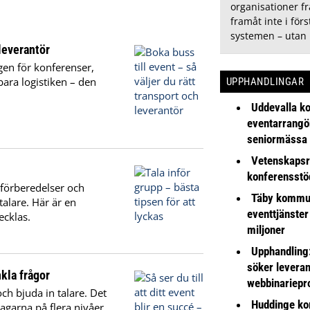
organisationer f
framåt inte i för
systemen – utan
 leverantör
gen för konferenser,
bara logistiken – den
UPPHANDLINGAR
Uddevalla k
eventarrangör 
seniormässa
Vetenskapsr
konferensstö
 förberedelser och
Täby kommu
talare. Här är en
eventtjänster
ecklas.
miljoner
Upphandling
söker leveran
nkla frågor
webbinariepr
och bjuda in talare. Det
Huddinge k
garna på flera nivåer.