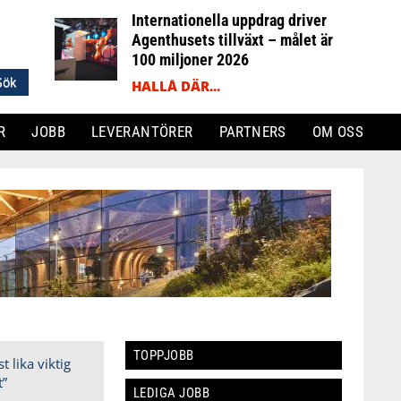
Internationella uppdrag driver
Agenthusets tillväxt – målet är
100 miljoner 2026
HALLÅ DÄR...
R
JOBB
LEVERANTÖRER
PARTNERS
OM OSS
TOPPJOBB
LEDIGA JOBB