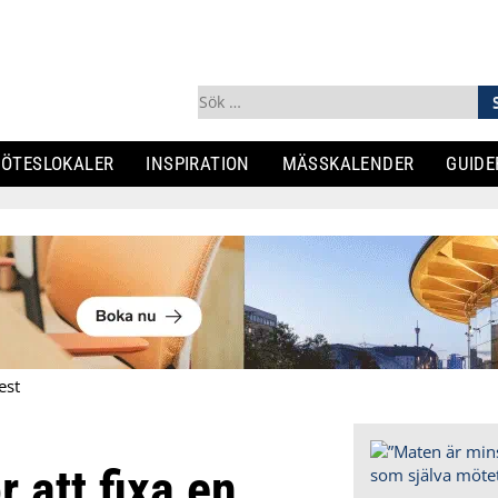
Sök
efter:
ÖTESLOKALER
INSPIRATION
MÄSSKALENDER
GUIDE
est
r att fixa en