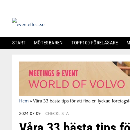
START
MÖTESBAREN
TOPP100 FÖRELÄSARE
M
Skip
to
content
Hem
»
Våra 33 bästa tips för att fixa en lyckad företagsf
2024-07-09
|
CHECKLISTA
Våra 33 bästa tips fö