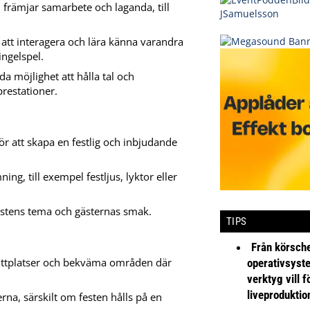
 främjar samarbete och laganda, till
 att interagera och lära känna varandra
ingelspel.
da möjlighet att hålla tal och
prestationer.
ör att skapa en festlig och inbjudande
ng, till exempel festljus, lyktor eller
stens tema och gästernas smak.
TIPS
Från körsche
ed sittplatser och bekväma områden där
operativsyst
verktyg vill 
liveproduktio
na, särskilt om festen hålls på en