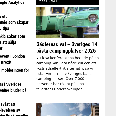
MEST LÄST
ogle Analytics
 ett
ande som skapar
0 tips
nkla saker som
e att sälja
Gästernas val – Sveriges 14
er
bästa campingplatser 2026
event i London
Att lösa konferensens boende på en
 Brexit
camping kan vara både kul och ett
kostnadseffektivt alternativ, så vi
a möbleringen för
listar vinnarna av Sveriges bästa
campingplatser. Över 7 000
personer har röstat på sina
 i Sveriges
favoriter i undersökningen.
ening bjuder på
 svårt att
plevelsen av
ån är så otroligt