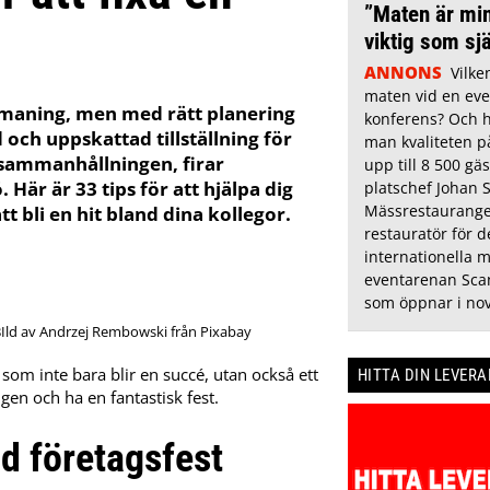
”Maten är min
viktig som sj
ANNONS
Vilke
maten vid en eve
utmaning, men med rätt planering
konferens? Och h
ch uppskattad tillställning för
man kvaliteten p
r sammanhållningen, firar
upp till 8 500 gäs
Här är 33 tips för att hjälpa dig
platschef Johan 
Mässrestauranger
t bli en hit bland dina kollegor.
restauratör för 
internationella 
eventarenan Sca
som öppnar i no
BIld av Andrzej Rembowski från Pixabay
som inte bara blir en succé, utan också ett
HITTA DIN LEVER
ngen och ha en fantastisk fest.
ad företagsfest