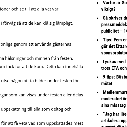
Varför är Go
ner och se till att alla vet var
viktigt?
Så skriver du
förväg så att de kan klä sig lämpligt.
pressmeddel
publicitet – 1
Tips: Fem e
onliga genom att använda gästernas
gör det lättar
sponsorplats
a hälsningar och minnen från festen.
Lyckas med 
om tack för att de kom. Detta kan innehålla
trots ETA och
9 tips: Bäst
r utse någon att ta bilder under festen för
mötet
Medlemmarna
ngar som kan visas under festen eller delas
moderatorför
sina misstag
a uppskattning till alla som deltog och
”Jag har lite
artikulera up
 för att få veta vad som uppskattades mest
eventet då niv