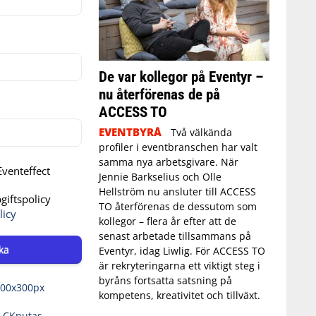
De var kollegor på Eventyr –
nu återförenas de på
ACCESS TO
EVENTBYRÅ
Två välkända
profiler i eventbranschen har valt
samma nya arbetsgivare. När
venteffect
Jennie Barkselius och Olle
Hellström nu ansluter till ACCESS
iftspolicy
TO återförenas de dessutom som
licy
kollegor – flera år efter att de
senast arbetade tillsammans på
ka
Eventyr, idag Liwlig. För ACCESS TO
är rekryteringarna ett viktigt steg i
byråns fortsatta satsning på
kompetens, kreativitet och tillväxt.