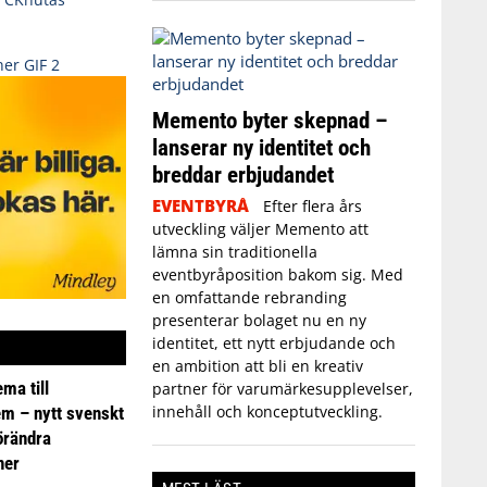
Memento byter skepnad –
lanserar ny identitet och
breddar erbjudandet
EVENTBYRÅ
Efter flera års
utveckling väljer Memento att
lämna sin traditionella
eventbyråposition bakom sig. Med
en omfattande rebranding
presenterar bolaget nu en ny
identitet, ett nytt erbjudande och
en ambition att bli en kreativ
ma till
partner för varumärkesupplevelser,
innehåll och konceptutveckling.
em – nytt svenskt
förändra
ner