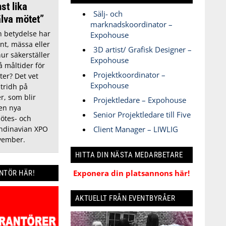
st lika
Sälj- och
älva mötet”
marknadskoordinator –
n betydelse har
Expohouse
nt, mässa eller
3D artist/ Grafisk Designer –
ur säkerställer
Expohouse
å måltider för
Projektkoordinator –
ter? Det vet
Expohouse
Stridh på
, som blir
Projektledare – Expohouse
den nya
Senior Projektledare till Five
mötes- och
ndinavian XPO
Client Manager – LIWLIG
vember.
HITTA DIN NÄSTA MEDARBETARE
Exponera din platsannons här!
ANTÖR HÄR!
AKTUELLT FRÅN EVENTBYRÅER