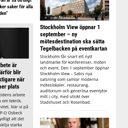
ker saker för alla
iden”
Stockholm View öppnar 1
september – ny
mötesdestination ska sätta
Tegelbacken på eventkartan
Stockholm får snart ett nytt
landmärke för konferenser, möten
bete är
och event. Den 1 september öppnar
rför blir
Stockholm View – Sabis nya
tigare när
satsning som samlar moderna
möteslokaler, restaurang,
mer plats
auditorium och generösa eventytor
tidens arbete
mitt i city, med utsikt över
a om teknik,
Stadshuset och Rosenbad.
vitet. När vi på
 P-O Osbeck
ydligt att det
kilja starka