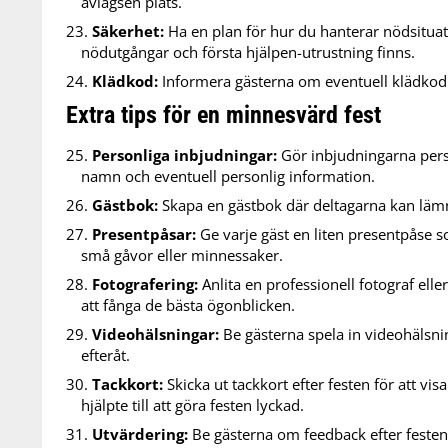
avlägsen plats.
Säkerhet:
Ha en plan för hur du hanterar nödsituatio
nödutgångar och första hjälpen-utrustning finns.
Klädkod:
Informera gästerna om eventuell klädkod i 
Extra tips för en minnesvärd fest
Personliga inbjudningar:
Gör inbjudningarna pers
namn och eventuell personlig information.
Gästbok:
Skapa en gästbok där deltagarna kan lämn
Presentpåsar:
Ge varje gäst en liten presentpåse s
små gåvor eller minnessaker.
Fotografering:
Anlita en professionell fotograf elle
att fånga de bästa ögonblicken.
Videohälsningar:
Be gästerna spela in videohälsni
efteråt.
Tackkort:
Skicka ut tackkort efter festen för att vis
hjälpte till att göra festen lyckad.
Utvärdering:
Be gästerna om feedback efter festen