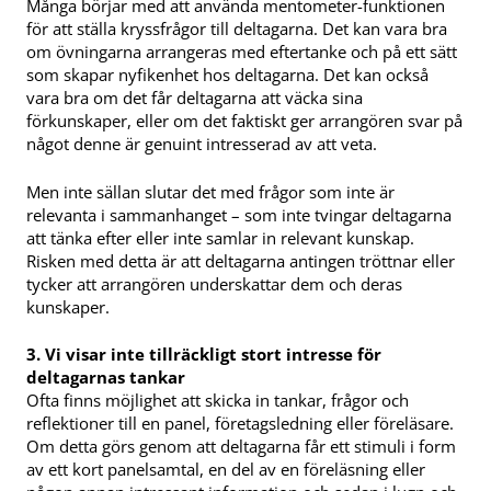
Många börjar med att använda mentometer-funktionen
för att ställa kryssfrågor till deltagarna. Det kan vara bra
om övningarna arrangeras med eftertanke och på ett sätt
som skapar nyfikenhet hos deltagarna. Det kan också
vara bra om det får deltagarna att väcka sina
förkunskaper, eller om det faktiskt ger arrangören svar på
något denne är genuint intresserad av att veta.
Men inte sällan slutar det med frågor som inte är
relevanta i sammanhanget – som inte tvingar deltagarna
att tänka efter eller inte samlar in relevant kunskap.
Risken med detta är att deltagarna antingen tröttnar eller
tycker att arrangören underskattar dem och deras
kunskaper.
3. Vi visar inte tillräckligt stort intresse för
deltagarnas tankar
Ofta finns möjlighet att skicka in tankar, frågor och
reflektioner till en panel, företagsledning eller föreläsare.
Om detta görs genom att deltagarna får ett stimuli i form
av ett kort panelsamtal, en del av en föreläsning eller