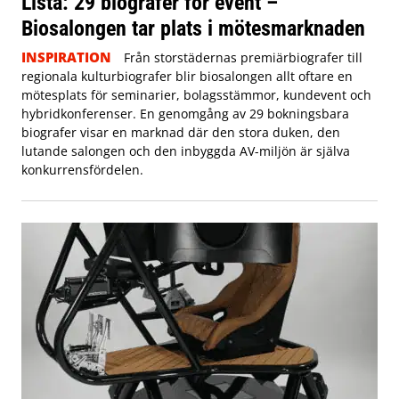
Lista: 29 biografer för event –
Biosalongen tar plats i mötesmarknaden
INSPIRATION
Från storstädernas premiärbiografer till
regionala kulturbiografer blir biosalongen allt oftare en
mötesplats för seminarier, bolagsstämmor, kundevent och
hybridkonferenser. En genomgång av 29 bokningsbara
biografer visar en marknad där den stora duken, den
lutande salongen och den inbyggda AV-miljön är själva
konkurrensfördelen.