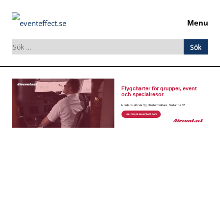
Menu
Sök
efter:
Skip
to
content