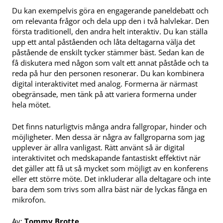
Du kan exempelvis göra en engagerande paneldebatt och
om relevanta frågor och dela upp den i två halvlekar. Den
första traditionell, den andra helt interaktiv. Du kan ställa
upp ett antal påståenden och låta deltagarna välja det
påstående de enskilt tycker stämmer bäst. Sedan kan de
få diskutera med någon som valt ett annat påståde och ta
reda på hur den personen resonerar. Du kan kombinera
digital interaktivitet med analog. Formerna är närmast
obegränsade, men tänk på att variera formerna under
hela mötet.
Det finns naturligtvis många andra fallgropar, hinder och
möjligheter. Men dessa är några av fallgroparna som jag
upplever är allra vanligast. Rätt använt så är digital
interaktivitet och medskapande fantastiskt effektivt när
det gäller att få ut så mycket som möjligt av en konferens
eller ett större möte. Det inkluderar alla deltagare och inte
bara dem som trivs som allra bäst när de lyckas fånga en
mikrofon.
Av:
Tommy Brotte