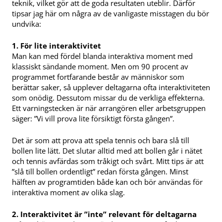
teknik, vilket gör att de goda resultaten uteblir. Därför
tipsar jag här om några av de vanligaste misstagen du bör
undvika:
1. För lite interaktivitet
Man kan med fördel blanda interaktiva moment med
klassiskt sändande moment. Men om 90 procent av
programmet fortfarande består av människor som
berättar saker, så upplever deltagarna ofta interaktiviteten
som onödig. Dessutom missar du de verkliga effekterna.
Ett varningstecken är när arrangören eller arbetsgruppen
säger: ”Vi vill prova lite försiktigt första gången”.
Det är som att prova att spela tennis och bara slå till
bollen lite lätt. Det slutar alltid med att bollen går i nätet
och tennis avfärdas som tråkigt och svårt. Mitt tips är att
”slå till bollen ordentligt” redan första gången. Minst
hälften av programtiden både kan och bör användas för
interaktiva moment av olika slag.
2. Interaktivitet är ”inte” relevant för deltagarna