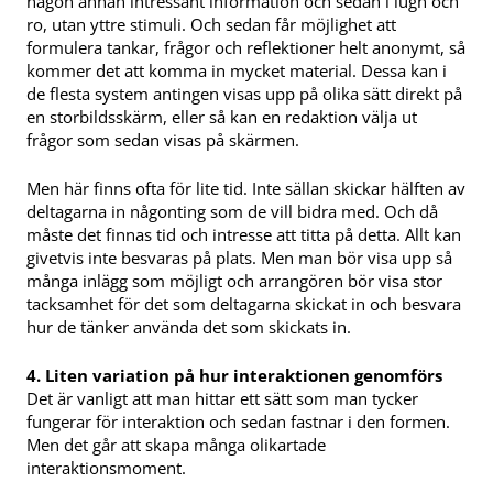
någon annan intressant information och sedan i lugn och
ro, utan yttre stimuli. Och sedan får möjlighet att
formulera tankar, frågor och reflektioner helt anonymt, så
kommer det att komma in mycket material. Dessa kan i
de flesta system antingen visas upp på olika sätt direkt på
en storbildsskärm, eller så kan en redaktion välja ut
frågor som sedan visas på skärmen.
Men här finns ofta för lite tid. Inte sällan skickar hälften av
deltagarna in någonting som de vill bidra med. Och då
måste det finnas tid och intresse att titta på detta. Allt kan
givetvis inte besvaras på plats. Men man bör visa upp så
många inlägg som möjligt och arrangören bör visa stor
tacksamhet för det som deltagarna skickat in och besvara
hur de tänker använda det som skickats in.
4. Liten variation på hur interaktionen genomförs
Det är vanligt att man hittar ett sätt som man tycker
fungerar för interaktion och sedan fastnar i den formen.
Men det går att skapa många olikartade
interaktionsmoment.