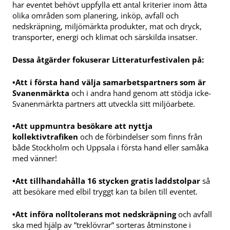
har eventet behövt uppfylla ett antal kriterier inom åtta
olika områden som planering, inköp, avfall och
nedskräpning, miljömärkta produkter, mat och dryck,
transporter, energi och klimat och särskilda insatser.
Dessa åtgärder fokuserar Litteraturfestivalen på:
•Att i första hand välja samarbetspartners som är
Svanenmärkta
och i andra hand genom att stödja icke-
Svanenmärkta partners att utveckla sitt miljöarbete.
•Att uppmuntra besökare att nyttja
kollektivtrafiken
och de förbindelser som finns från
både Stockholm och Uppsala i första hand eller samåka
med vänner!
•Att tillhandahålla 16 stycken gratis laddstolpar
så
att besökare med elbil tryggt kan ta bilen till eventet.
•Att införa nolltolerans mot nedskräpning
och avfall
ska med hjälp av ”treklövrar” sorteras åtminstone i