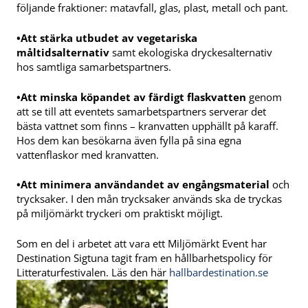
följande fraktioner: matavfall, glas, plast, metall och pant.
•Att stärka utbudet av vegetariska
måltidsalternativ
samt ekologiska dryckesalternativ
hos samtliga samarbetspartners.
•Att minska köpandet av färdigt flaskvatten
genom
att se till att eventets samarbetspartners serverar det
bästa vattnet som finns – kranvatten upphällt på karaff.
Hos dem kan besökarna även fylla på sina egna
vattenflaskor med kranvatten.
•Att minimera användandet av engångsmaterial
och
trycksaker. I den mån trycksaker används ska de tryckas
på miljömärkt tryckeri om praktiskt möjligt.
Som en del i arbetet att vara ett Miljömärkt Event har
Destination Sigtuna tagit fram en hållbarhetspolicy för
Litteraturfestivalen. Läs den här
hallbardestination.se