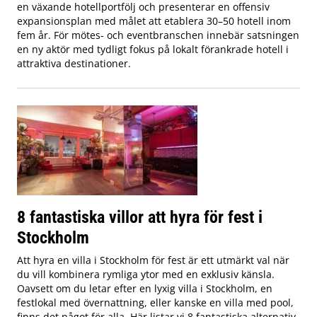
en växande hotellportfölj och presenterar en offensiv
expansionsplan med målet att etablera 30–50 hotell inom
fem år. För mötes- och eventbranschen innebär satsningen
en ny aktör med tydligt fokus på lokalt förankrade hotell i
attraktiva destinationer.
8 fantastiska villor att hyra för fest i
Stockholm
Att hyra en villa i Stockholm för fest är ett utmärkt val när
du vill kombinera rymliga ytor med en exklusiv känsla.
Oavsett om du letar efter en lyxig villa i Stockholm, en
festlokal med övernattning, eller kanske en villa med pool,
finns det något för alla. Här listar vi 8 fantastiska alternativ