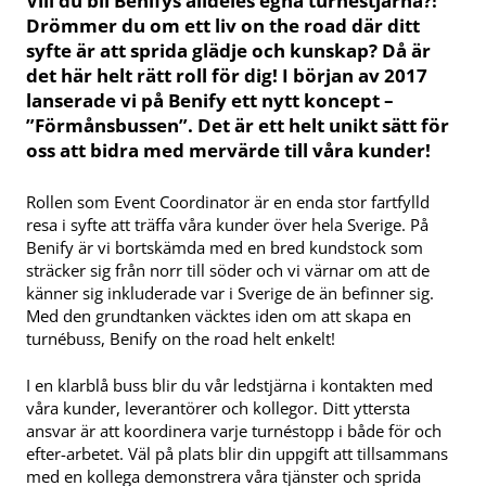
Vill du bli Benifys alldeles egna turnéstjärna?!
Drömmer du om ett liv on the road där ditt
syfte är att sprida glädje och kunskap? Då är
det här helt rätt roll för dig! I början av 2017
lanserade vi på Benify ett nytt koncept –
”Förmånsbussen”. Det är ett helt unikt sätt för
oss att bidra med mervärde till våra kunder!
Rollen som Event Coordinator är en enda stor fartfylld
resa i syfte att träffa våra kunder över hela Sverige. På
Benify är vi bortskämda med en bred kundstock som
sträcker sig från norr till söder och vi värnar om att de
känner sig inkluderade var i Sverige de än befinner sig.
Med den grundtanken väcktes iden om att skapa en
turnébuss, Benify on the road helt enkelt!
I en klarblå buss blir du vår ledstjärna i kontakten med
våra kunder, leverantörer och kollegor. Ditt yttersta
ansvar är att koordinera varje turnéstopp i både för och
efter-arbetet. Väl på plats blir din uppgift att tillsammans
med en kollega demonstrera våra tjänster och sprida