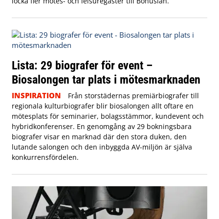
locka fler mötes- och leisuregäster till Bohuslän.
Lista: 29 biografer för event –
Biosalongen tar plats i mötesmarknaden
INSPIRATION
Från storstädernas premiärbiografer till
regionala kulturbiografer blir biosalongen allt oftare en
mötesplats för seminarier, bolagsstämmor, kundevent och
hybridkonferenser. En genomgång av 29 bokningsbara
biografer visar en marknad där den stora duken, den
lutande salongen och den inbyggda AV-miljön är själva
konkurrensfördelen.