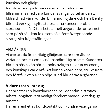
kunskap och glädje.
När du inte är på turné skapar du kundnöjdhet
tillsammans med våra kundansvariga. Syftet är då att
bidra till att våra kunder blir ännu nöjdare och hela Benify
blir ditt verktyg i syfte att lösa dina kunders problem,
stora som små. Ditt arbete är helt avgörande för teamet
som på så sätt kan fokusera på större övergripande
strategiska frågeställningar.
VEM ÄR DU?
Vi tror att du är en riktig glädjespridare som älskar
variation och ett emellanåt handkraftigt arbete. Kunderna
blir din bästa vän när du bokstavligen rullar in ny energi
och kunskap i varje vrå. Att kunna koordinera, strukturera
och förstå vikten av en nöjd kund blir därav avgörande.
Vidare tror vi att du;
Har arbetat i en koordinerande roll där administrativa
arbetsuppgifter varit vanligt förekommande i det dagliga
arbetet.
Har erfarenhet av kundkontakt och kundservice, gärna