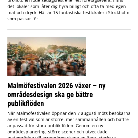
bröllop, en födelsedagsfest eller ett företagsevent, finns
det lokaler som låter dig hyra billigt och ofta ta med egen
mat och dryck. Här är 15 fantastiska festlokaler i Stockholm
som passar för ...
Malmöfestivalen 2026 växer – ny
områdesdesign ska ge bättre
publikflöden
När Malmöfestivalen öppnar den 7 augusti möts besökarna
av en festival som är större, mer sammanhållen och bättre
anpassad för stora publikflöden. Genom en ny
områdesplanering, större scener och utvecklade
matområden vill arrangören skapa en ännu starkare