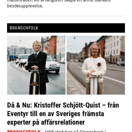
besöksupplevelse.
BRANSCHFOLK
Då & Nu: Kristoffer Schjött-Quist – från
Eventyr till en av Sveriges främsta
experter på affärsrelationer
BRANSCHFOLK
1998 stod han på Skeppsbron i