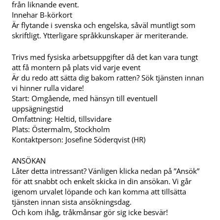
från liknande event.
Innehar B-körkort
Är flytande i svenska och engelska, såväl muntligt som
skriftligt. Ytterligare språkkunskaper är meriterande.
Trivs med fysiska arbetsuppgifter då det kan vara tungt
att få montern på plats vid varje event
Är du redo att sätta dig bakom ratten? Sök tjänsten innan
vi hinner rulla vidare!
Start: Omgående, med hänsyn till eventuell
uppsägningstid
Omfattning: Heltid, tillsvidare
Plats: Östermalm, Stockholm
Kontaktperson: Josefine Söderqvist (HR)
ANSÖKAN
Låter detta intressant? Vänligen klicka nedan på ”Ansök”
för att snabbt och enkelt skicka in din ansökan. Vi går
igenom urvalet löpande och kan komma att tillsätta
tjänsten innan sista ansökningsdag.
Och kom ihåg, tråkmånsar gör sig icke besvär!