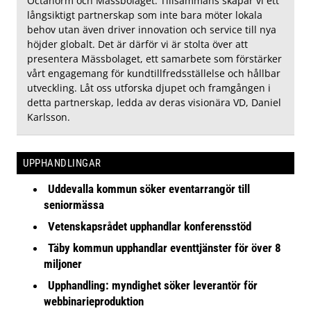
Octanorm och Mässbolaget. Tillsammans skapar vi ett
långsiktigt partnerskap som inte bara möter lokala
behov utan även driver innovation och service till nya
höjder globalt. Det är därför vi är stolta över att
presentera Mässbolaget, ett samarbete som förstärker
vårt engagemang för kundtillfredsställelse och hållbar
utveckling. Låt oss utforska djupet och framgången i
detta partnerskap, ledda av deras visionära VD, Daniel
Karlsson.
UPPHANDLINGAR
Uddevalla kommun söker eventarrangör till
seniormässa
Vetenskapsrådet upphandlar konferensstöd
Täby kommun upphandlar eventtjänster för över 8
miljoner
Upphandling: myndighet söker leverantör för
webbinarieproduktion