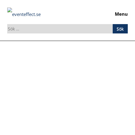
Menu
Sök
efter:
Skip
to
content