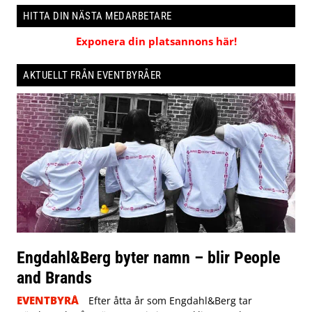
HITTA DIN NÄSTA MEDARBETARE
Exponera din platsannons här!
AKTUELLT FRÅN EVENTBYRÅER
Engdahl&Berg byter namn – blir People
and Brands
EVENTBYRÅ
Efter åtta år som Engdahl&Berg tar