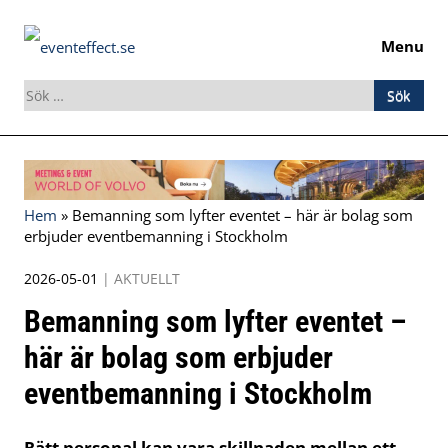
Menu
Sök
efter:
Skip
to
content
Hem
»
Bemanning som lyfter eventet – här är bolag som
erbjuder eventbemanning i Stockholm
2026-05-01
|
AKTUELLT
Bemanning som lyfter eventet –
här är bolag som erbjuder
eventbemanning i Stockholm
Rätt personal kan vara skillnaden mellan ett