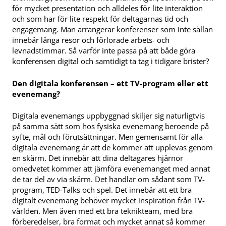
för mycket presentation och alldeles för lite interaktion
och som har för lite respekt för deltagarnas tid och
engagemang. Man arrangerar konferenser som inte sällan
innebär långa resor och förlorade arbets- och
levnadstimmar. Så varför inte passa på att både göra
konferensen digital och samtidigt ta tag i tidigare brister?
Den digitala konferensen – ett TV-program eller ett
evenemang?
Digitala evenemangs uppbyggnad skiljer sig naturligtvis
på samma sätt som hos fysiska evenemang beroende på
syfte, mål och förutsättningar. Men gemensamt för alla
digitala evenemang är att de kommer att upplevas genom
en skärm. Det innebär att dina deltagares hjärnor
omedvetet kommer att jämföra evenemanget med annat
de tar del av via skärm. Det handlar om sådant som TV-
program, TED-Talks och spel. Det innebär att ett bra
digitalt evenemang behöver mycket inspiration från TV-
världen. Men även med ett bra teknikteam, med bra
förberedelser, bra format och mycket annat så kommer