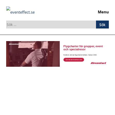
Menu
Sök
efter:
Skip
to
content