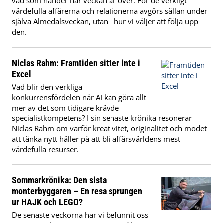
vad som händer när veckan är över. För de verkligt
värdefulla affärerna och relationerna avgörs sällan under
själva Almedalsveckan, utan i hur vi väljer att följa upp
den.
Niclas Rahm: Framtiden sitter inte i
Excel
Vad blir den verkliga
konkurrensfördelen när AI kan göra allt
mer av det som tidigare krävde
specialistkompetens? I sin senaste krönika resonerar
Niclas Rahm om varför kreativitet, originalitet och modet
att tänka nytt håller på att bli affärsvärldens mest
värdefulla resurser.
Sommarkrönika: Den sista
monterbyggaren – En resa sprungen
ur HAJK och LEGO?
De senaste veckorna har vi befunnit oss