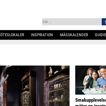
Sök
efter:
ÖTESLOKALER
INSPIRATION
MÄSSKALENDER
GUIDE
Smakupplevelse
möter en inspi