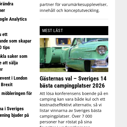
förändra
partner för varumärkesupplevelser,
ner
innehåll och konceptutveckling.
ogle Analytics
MEST LÄST
 ett
ande som skapar
0 tips
nkla saker som
e att sälja
er
Gästernas val – Sveriges 14
event i London
 Brexit
bästa campingplatser 2026
a möbleringen för
Att lösa konferensens boende på en
camping kan vara både kul och ett
kostnadseffektivt alternativ, så vi
 i Sveriges
listar vinnarna av Sveriges bästa
ening bjuder på
campingplatser. Över 7 000
personer har röstat på sina