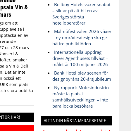
Bellboy Hotels växer snabbt
psala Vin &
– siktar på att bli en av
 mars
Sveriges största
hotelloperatörer
gs om att
upplevelse i
Malmöfestivalen 2026 växer
upptäcka en av
– ny områdesdesign ska ge
irerande
bättre publikflöden
27 och 28 mars
Internationella uppdrag
Konsert &
driver Agenthusets tillväxt –
dofter, smaker
målet är 100 miljoner 2026
ala Vin & Deli
n. Det är inte
Bank Hotel blev scenen för
n också ett
designbyråns 20-årsjubileum
a UKK som plats
Ny rapport: Mötesindustrin
och stora publika
måste ta plats i
samhällsutvecklingen – inte
bara locka besökare
ANTÖR HÄR!
HITTA DIN NÄSTA MEDARBETARE