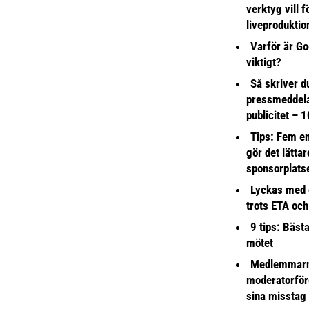
verktyg vill 
liveproduktio
Varför är Go
viktigt?
Så skriver du
pressmeddel
publicitet – 1
Tips: Fem e
gör det lättar
sponsorplats
Lyckas med 
trots ETA och
9 tips: Bäst
mötet
Medlemmarna
moderatorför
sina misstag