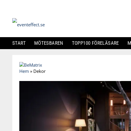
START
MÖTESBAREN
TOPP100 FÖRELÄSARE
M
Skip
to
Hem
»
Dekor
content