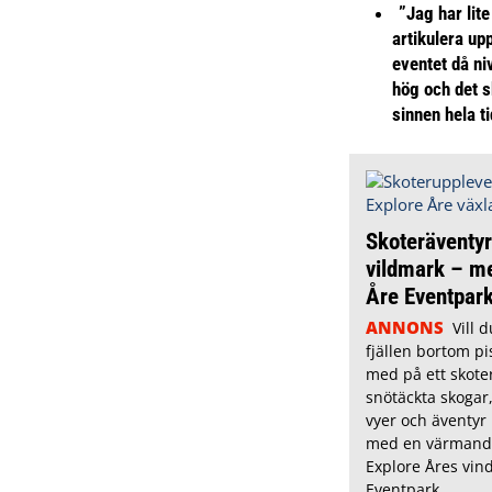
”Jag har lite
artikulera up
eventet då niv
hög och det s
sinnen hela t
Skoteräventyr
vildmark – m
Åre Eventpar
ANNONS
Vill 
fjällen bortom pi
med på ett skoter
snötäckta skogar,
vyer och äventyr
med en värmande
Explore Åres vin
Eventpark.