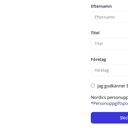
Efternamn
Titel
Företag
Jag godkänner E
Nordics personuppg
*Personuppgiftspo
Skic