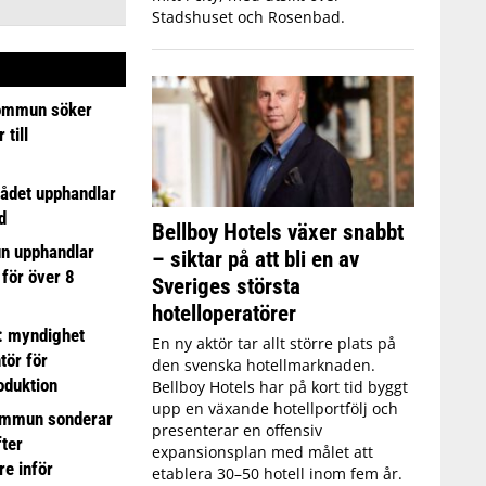
Stadshuset och Rosenbad.
ommun söker
till
ådet upphandlar
d
Bellboy Hotels växer snabbt
n upphandlar
– siktar på att bli en av
 för över 8
Sveriges största
hotelloperatörer
: myndighet
En ny aktör tar allt större plats på
tör för
den svenska hotellmarknaden.
oduktion
Bellboy Hotels har på kort tid byggt
upp en växande hotellportfölj och
ommun sonderar
presenterar en offensiv
ter
expansionsplan med målet att
e inför
etablera 30–50 hotell inom fem år.