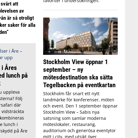
favoriter i undersökningen.
 svårt att
plevelsen av
ån är så otroligt
ker saker för alla
iden”
Stockholm View öppnar 1
 i Åres
september – ny
ed lunch på
mötesdestination ska sätta
k
Tegelbacken på eventkartan
du uppleva
Stockholm får snart ett nytt
sterna? Följ
landmärke för konferenser, möten
safari där
och event. Den 1 september öppnar
 vidsträckta
Stockholm View – Sabis nya
 kombineras
satsning som samlar moderna
möteslokaler, restaurang,
 lunch i
auditorium och generösa eventytor
dskydd på Åre
mitt i city, med utsikt över