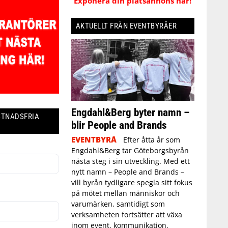
Exponera din platsannons här!
AKTUELLT FRÅN EVENTBYRÅER
Engdahl&Berg byter namn –
STNADSFRIA
blir People and Brands
EVENTBYRÅ
Efter åtta år som
Engdahl&Berg tar Göteborgsbyrån
nästa steg i sin utveckling. Med ett
nytt namn – People and Brands –
vill byrån tydligare spegla sitt fokus
på mötet mellan människor och
varumärken, samtidigt som
verksamheten fortsätter att växa
inom event, kommunikation,