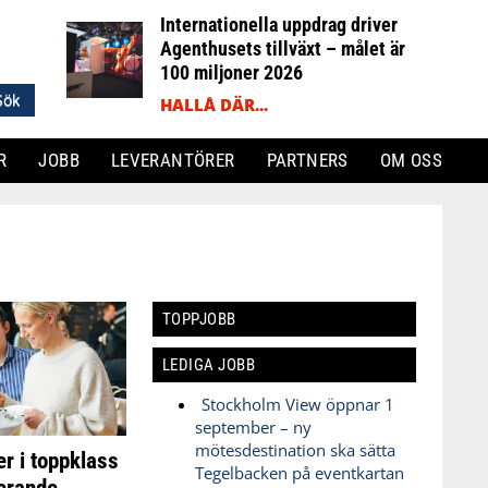
Internationella uppdrag driver
Agenthusets tillväxt – målet är
100 miljoner 2026
HALLÅ DÄR...
R
JOBB
LEVERANTÖRER
PARTNERS
OM OSS
TOPPJOBB
LEDIGA JOBB
Stockholm View öppnar 1
september – ny
mötesdestination ska sätta
r i toppklass
Tegelbacken på eventkartan
rerande