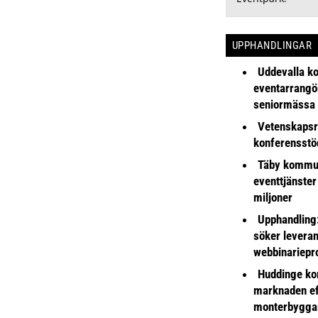
UPPHANDLINGAR
Uddevalla k
eventarrangör 
seniormässa
Vetenskapsr
konferensstö
Täby kommu
eventtjänster
miljoner
Upphandling
söker leveran
webbinariepr
Huddinge k
marknaden ef
monterbyggar