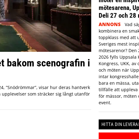
mötesarena, Up
Deli 27 och 28
ANNONS
Vad sä
kombinera en smak
toppklass med att 
Sveriges mest insp
mötesarenor? Den 
2026 fylls Uppsala 
t bakom scenografin i
Kongress, UKK, av 
och möten när Upps
intar kongresshalle
bara en mässa, uta
24, ”Snödrömmar”, visar hur deras hantverk
tillfälle att upplev
upplevelser som sträcker sig långt utanför
för mässor, möten 
event.
HITTA DIN LEVER