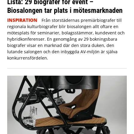
Lista: 29 biografer för event –
Biosalongen tar plats i mötesmarknaden
INSPIRATION
Från storstädernas premiärbiografer till
regionala kulturbiografer blir biosalongen allt oftare en
mötesplats för seminarier, bolagsstämmor, kundevent och
hybridkonferenser. En genomgång av 29 bokningsbara
biografer visar en marknad där den stora duken, den
lutande salongen och den inbyggda AV-miljön är själva
konkurrensfördelen.