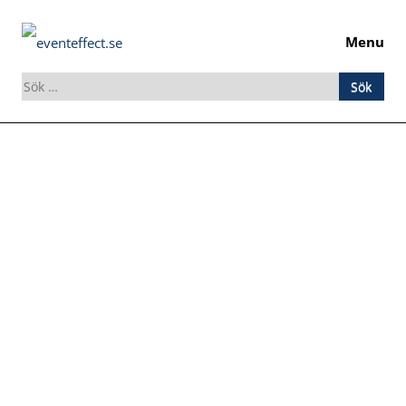
Menu
Sök
efter:
Skip
to
content