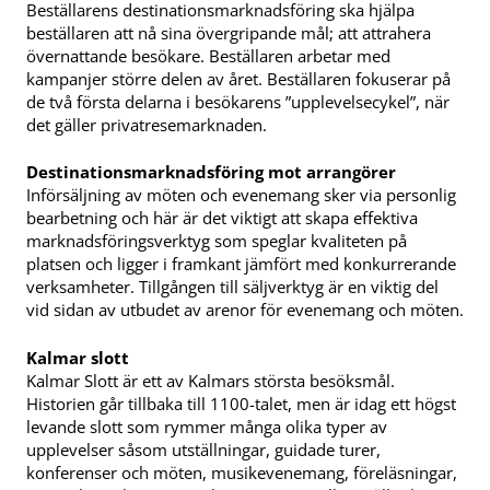
Beställarens destinationsmarknadsföring ska hjälpa
beställaren att nå sina övergripande mål; att attrahera
övernattande besökare. Beställaren arbetar med
kampanjer större delen av året. Beställaren fokuserar på
de två första delarna i besökarens ”upplevelsecykel”, när
det gäller privatresemarknaden.
Destinationsmarknadsföring mot arrangörer
Införsäljning av möten och evenemang sker via personlig
bearbetning och här är det viktigt att skapa effektiva
marknadsföringsverktyg som speglar kvaliteten på
platsen och ligger i framkant jämfört med konkurrerande
verksamheter. Tillgången till säljverktyg är en viktig del
vid sidan av utbudet av arenor för evenemang och möten.
Kalmar slott
Kalmar Slott är ett av Kalmars största besöksmål.
Historien går tillbaka till 1100-talet, men är idag ett högst
levande slott som rymmer många olika typer av
upplevelser såsom utställningar, guidade turer,
konferenser och möten, musikevenemang, föreläsningar,