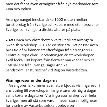
men det fanns även arrangörer från nya marknader som
Kina och Indien.
Arrangemanget innebär cirka 1600 möten mellan
turistföretag från Sverige och köpare med ett intresse för
Sverige, som vill göra direkta affärer på plats.
– Att Umeå och Västerbotten valts ut till att arrangera
Swedish Workshop 2018 är en stor ära. Det passar även
bra i tid då vi känner att efterfrågan från arrangörer i
Centraleuropa ökar. Förväntningen är att workshopen
skall locka 100 köpare från flertalet marknader och ca
150 säljare från Sverige, säger Annika
Sandström länsturistchef vid Region Västerbotten.
Visningsresor under dagarna
– Arrangörerna kommer även att erbjudas visningsresor i
anslutning till workshopen, längre turer på några dagar
samt kortare dagsturer. Visningsresorna sker över hela
Sverige, men att stå som värd innebär stora möjligheter
för visning av Västerbottniska upplevelser, ,