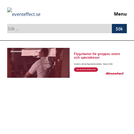
Menu
Sök
efter:
Skip
to
content