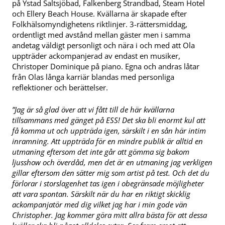
på Ystad Saltsjöbad, Falkenberg Strandbad, Steam Hotel
och Ellery Beach House. Kvällarna är skapade efter
Folkhälsomyndighetens riktlinjer. 3-rättersmiddag,
ordentligt med avstånd mellan gäster men i samma
andetag väldigt personligt och nära i och med att Ola
uppträder ackompanjerad av endast en musiker,
Christoper Dominique på piano. Egna och andras låtar
från Olas långa karriär blandas med personliga
reflektioner och berättelser.
”Jag är så glad över att vi fått till de här kvällarna
tillsammans med gänget på ESS!
Det ska bli enormt kul att
få komma ut och uppträda igen, särskilt i en sån här intim
inramning. Att uppträda för en mindre publik är alltid en
utmaning eftersom det inte går att gömma sig bakom
ljusshow och överdåd, men det är en utmaning jag verkligen
gillar eftersom den sätter mig som artist på test. Och det du
förlorar i storslagenhet tas igen i obegränsade möjligheter
att vara spontan. Särskilt när du har en riktigt skicklig
ackompanjatör med dig vilket jag har i min gode vän
Christopher. Jag kommer göra mitt allra bästa för att dessa