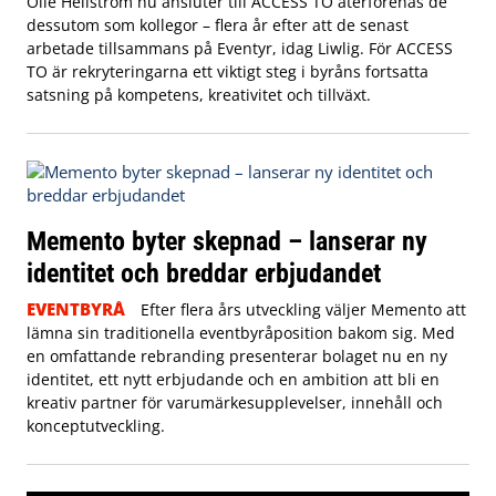
Olle Hellström nu ansluter till ACCESS TO återförenas de
dessutom som kollegor – flera år efter att de senast
arbetade tillsammans på Eventyr, idag Liwlig. För ACCESS
TO är rekryteringarna ett viktigt steg i byråns fortsatta
satsning på kompetens, kreativitet och tillväxt.
Memento byter skepnad – lanserar ny
identitet och breddar erbjudandet
EVENTBYRÅ
Efter flera års utveckling väljer Memento att
lämna sin traditionella eventbyråposition bakom sig. Med
en omfattande rebranding presenterar bolaget nu en ny
identitet, ett nytt erbjudande och en ambition att bli en
kreativ partner för varumärkesupplevelser, innehåll och
konceptutveckling.