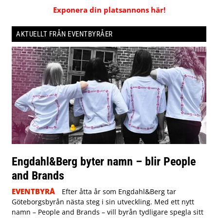
Exponera din platsannons här!
AKTUELLT FRÅN EVENTBYRÅER
Engdahl&Berg byter namn – blir People
and Brands
EVENTBYRÅ
Efter åtta år som Engdahl&Berg tar
Göteborgsbyrån nästa steg i sin utveckling. Med ett nytt
namn – People and Brands – vill byrån tydligare spegla sitt