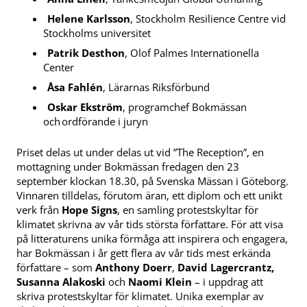
Helene Karlsson
, Stockholm Resilience Centre vid
Stockholms universitet
Patrik Desthon
, Olof Palmes Internationella
Center
Åsa Fahlén
, Lärarnas Riksförbund
Oskar Ekström
, programchef Bokmässan
och ordförande i juryn
Priset delas ut under delas ut vid ”The Reception”, en
mottagning under Bokmässan fredagen den 23
september klockan 18.30, på Svenska Mässan i Göteborg.
Vinnaren tilldelas, förutom äran, ett diplom och ett unikt
verk från
Hope Signs
, en samling protestskyltar för
klimatet skrivna av vår tids största författare. För att visa
på litteraturens unika förmåga att inspirera och engagera,
har Bokmässan i år gett flera av vår tids mest erkända
författare – som
Anthony Doerr
,
David Lagercrantz,
Susanna Alakoski
och
Naomi Klein
– i uppdrag att
skriva protestskyltar för klimatet. Unika exemplar av