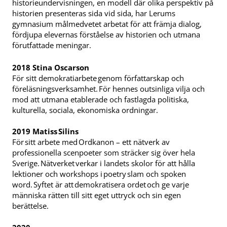
historieundervisningen, en modell där olika perspektiv på
historien presenteras sida vid sida, har Lerums
gymnasium målmedvetet arbetat för att främja dialog,
fördjupa elevernas förståelse av historien och utmana
förutfattade meningar.
2018 Stina Oscarson
För sitt demokratiarbete genom författarskap och
föreläsningsverksamhet. För hennes outsinliga vilja och
mod att utmana etablerade och fastlagda politiska,
kulturella, sociala, ekonomiska ordningar.
2019 Matiss Silins
För sitt arbete med Ordkanon – ett nätverk av
professionella scenpoeter som sträcker sig över hela
Sverige. Nätverket verkar i landets skolor för att hålla
lektioner och workshops i poetry slam och spoken
word. Syftet är att demokratisera ordet och ge varje
människa rätten till sitt eget uttryck och sin egen
berättelse.