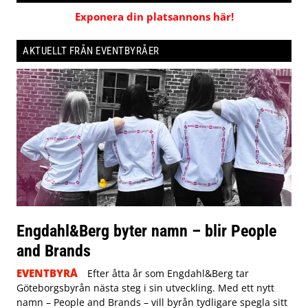
Exponera din platsannons här!
AKTUELLT FRÅN EVENTBYRÅER
Engdahl&Berg byter namn – blir People
and Brands
EVENTBYRÅ
Efter åtta år som Engdahl&Berg tar
Göteborgsbyrån nästa steg i sin utveckling. Med ett nytt
namn – People and Brands – vill byrån tydligare spegla sitt