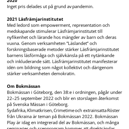
2020
Inget pris delades ut på grund av pandemin.
2021 Läsfrämjarinstitutet
Med ledord som empowerment, representation och
medskapande stimulerar Läsfrämjarinstitutet till
nyfikenhet och lärande hos mängder av barn och deras
vuxna. Genom verksamheten ”Läslandet” och
forskningsbaserade metoder stärker Läsfrämjarinstitutet
barnens läsförmåga och självkänsla på ett nytänkande
och inkluderande sätt. Läsfrämjarinstitutet manifesterar
idén om bildning som något kollektivt och därigenom
stärker verksamheten demokratin.
Om Bokmässan
Bokmässan i Göteborg, den 38:e i ordningen, pågår under
22–25 september 2022 och blir en storslagen återkomst
på Svenska Mässan i Göteborg.
Sydafrika, Klimatkrisen, Crimetime och extrainsatta Röster
från Ukraina är teman på Bokmässan 2022. Bokmässan
Play är idag en integrerad del av Bokmässan, och många
seminarier och scenprogram kommer att direktsändas