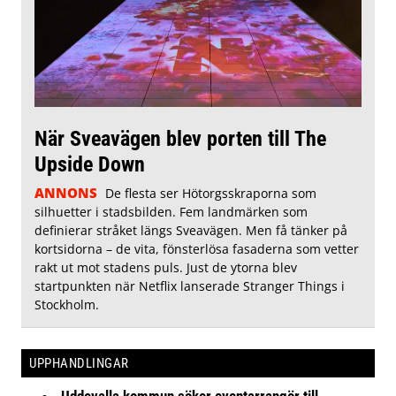
När Sveavägen blev porten till The
Upside Down
ANNONS
De flesta ser Hötorgsskraporna som
silhuetter i stadsbilden. Fem landmärken som
definierar stråket längs Sveavägen. Men få tänker på
kortsidorna – de vita, fönsterlösa fasaderna som vetter
rakt ut mot stadens puls. Just de ytorna blev
startpunkten när Netflix lanserade Stranger Things i
Stockholm.
UPPHANDLINGAR
Uddevalla kommun söker eventarrangör till