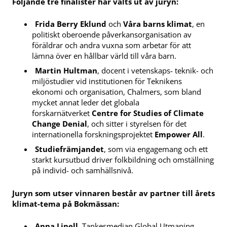
Följande tre finalister har valts ut av juryn:
Frida Berry Eklund
och
Våra barns klimat
, en
politiskt oberoende påverkansorganisation av
föräldrar och andra vuxna som arbetar för att
lämna över en hållbar värld till våra barn.
Martin Hultman
, docent i vetenskaps- teknik- och
miljöstudier vid institutionen för Teknikens
ekonomi och organisation, Chalmers, som bland
mycket annat leder det globala
forskarnätverket
Centre for Studies of Climate
Change Denial
, och sitter i styrelsen för det
internationella forskningsprojektet
Empower All
.
Studiefrämjandet
, som via engagemang och ett
starkt kursutbud driver folkbildning och omställning
på individ- och samhällsnivå.
Juryn som utser vinnaren består av partner till årets
klimat-tema på Bokmässan:
Anna Linell
, Tankesmedjan Global Utmaning