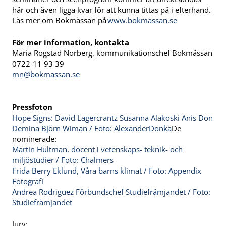
här och även ligga kvar för att kunna tittas på i efterhand.
Läs mer om Bokmässan på
www.bokmassan.se
För mer information, kontakta
Maria Rogstad Norberg, kommunikationschef Bokmässan
0722-11 93 39
mn@bokmassan.se
Pressfoton
Hope Signs: David Lagercrantz Susanna Alakoski Anis Don
Demina Björn Wiman / Foto: AlexanderDonka
De
nominerade:
Martin Hultman, docent i vetenskaps- teknik- och
miljöstudier / Foto: Chalmers
Frida Berry Eklund, Våra barns klimat / Foto: Appendix
Fotografi
Andrea Rodriguez Förbundschef Studiefrämjandet / Foto:
Studiefrämjandet
Jury: