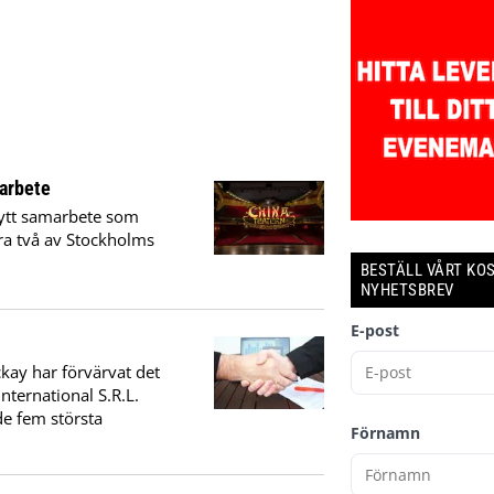
arbete
nytt samarbete som
ra två av Stockholms
BESTÄLL VÅRT KO
NYHETSBREV
E-post
kay har förvärvat det
nternational S.R.L.
de fem största
Förnamn