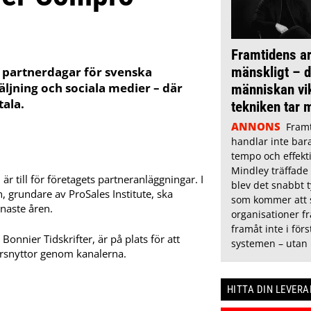
Framtidens ar
mänskligt – dä
 partnerdagar för svenska
ljning och sociala medier – där
människan vik
tala.
tekniken tar 
ANNONS
Fram
handlar inte bar
tempo och effekti
Mindley träffade
r till för företagets partneranläggningar. I
blev det snabbt t
, grundare av ProSales Institute, ska
som kommer att s
naste åren.
organisationer f
framåt inte i för
Bonnier Tidskrifter, är på plats för att
systemen – utan
ärsnyttor genom kanalerna.
HITTA DIN LEVER