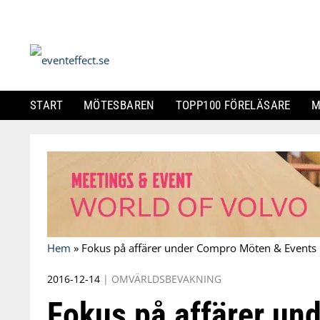
START
MÖTESBAREN
TOPP100 FÖRELÄSARE
M
Skip
to
content
Hem
»
Fokus på affärer under Compro Möten & Events
2016-12-14
|
OMVÄRLDSBEVAKNING
Fokus på affärer un