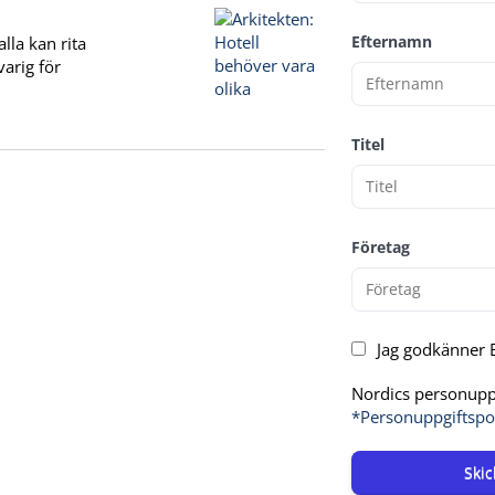
Efternamn
lla kan rita
arig för
Titel
Företag
Jag godkänner E
Nordics personuppg
*Personuppgiftspo
Skic