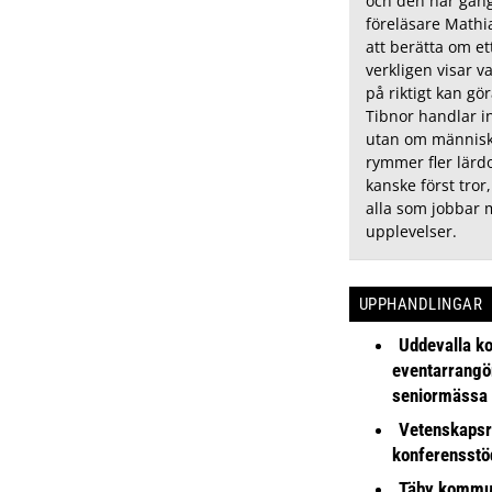
och den här gång
föreläsare Math
att berätta om e
verkligen visar v
på riktigt kan gö
Tibnor handlar in
utan om människ
rymmer fler lär
kanske först tror,
alla som jobbar 
upplevelser.
UPPHANDLINGAR
Uddevalla k
eventarrangör 
seniormässa
Vetenskapsr
konferensstö
Täby kommu