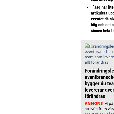
”Jag har lite
artikulera up
eventet då niv
hög och det s
sinnen hela t
Förändringsle
eventbransch
bygger du te
levererar även
förändras
ANNONS
Vi på
att lyfta fram vår