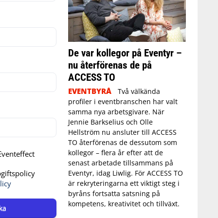
De var kollegor på Eventyr –
nu återförenas de på
ACCESS TO
EVENTBYRÅ
Två välkända
profiler i eventbranschen har valt
samma nya arbetsgivare. När
Jennie Barkselius och Olle
Hellström nu ansluter till ACCESS
TO återförenas de dessutom som
kollegor – flera år efter att de
venteffect
senast arbetade tillsammans på
Eventyr, idag Liwlig. För ACCESS TO
iftspolicy
är rekryteringarna ett viktigt steg i
licy
byråns fortsatta satsning på
kompetens, kreativitet och tillväxt.
ka