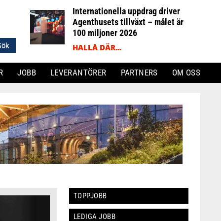
Internationella uppdrag driver
Agenthusets tillväxt – målet är
100 miljoner 2026
HALLÅ DÄR...
R
JOBB
LEVERANTÖRER
PARTNERS
OM OSS
TOPPJOBB
LEDIGA JOBB