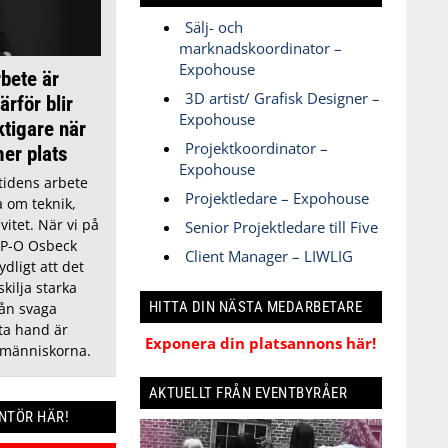
Sälj- och
marknadskoordinator –
Expohouse
bete är
3D artist/ Grafisk Designer –
rför blir
Expohouse
tigare när
Projektkoordinator –
mer plats
Expohouse
tidens arbete
Projektledare – Expohouse
a om teknik,
vitet. När vi på
Senior Projektledare till Five
 P-O Osbeck
Client Manager – LIWLIG
ydligt att det
kilja starka
HITTA DIN NÄSTA MEDARBETARE
rån svaga
sta hand är
Exponera din platsannons här!
 människorna.
AKTUELLT FRÅN EVENTBYRÅER
ANTÖR HÄR!