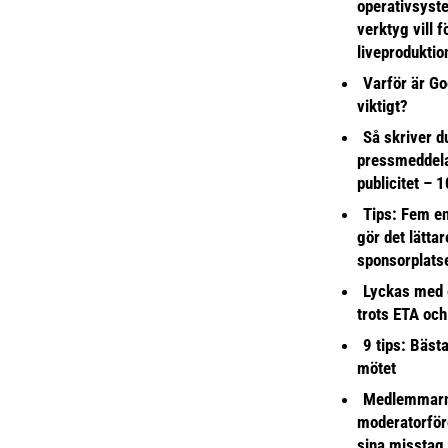
operativsyst
verktyg vill 
liveproduktio
Varför är Go
viktigt?
Så skriver du
pressmeddel
publicitet – 1
Tips: Fem e
gör det lättar
sponsorplats
Lyckas med 
trots ETA och
9 tips: Bäst
mötet
Medlemmarna
moderatorför
sina misstag