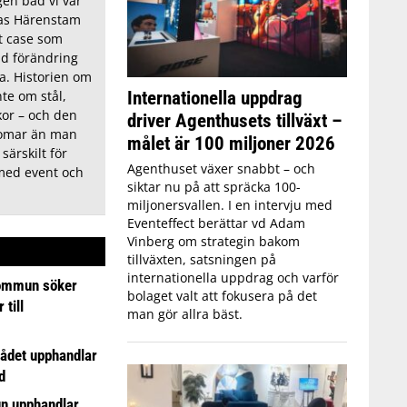
en bad vi vår
ias Härenstam
tt case som
ad förändring
ra. Historien om
Internationella uppdrag
te om stål,
or – och den
driver Agenthusets tillväxt –
domar än man
målet är 100 miljoner 2026
 särskilt för
Agenthuset växer snabbt – och
med event och
siktar nu på att spräcka 100-
miljonersvallen. I en intervju med
Eventeffect berättar vd Adam
Vinberg om strategin bakom
tillväxten, satsningen på
internationella uppdrag och varför
ommun söker
bolaget valt att fokusera på det
till
man gör allra bäst.
ådet upphandlar
d
n upphandlar