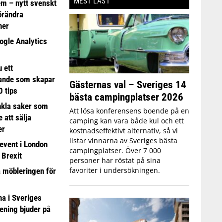
MEST LÄST
em – nytt svenskt
förändra
ner
ogle Analytics
 ett
ande som skapar
Gästernas val – Sveriges 14
0 tips
bästa campingplatser 2026
nkla saker som
Att lösa konferensens boende på en
e att sälja
camping kan vara både kul och ett
er
kostnadseffektivt alternativ, så vi
listar vinnarna av Sveriges bästa
event i London
campingplatser. Över 7 000
 Brexit
personer har röstat på sina
favoriter i undersökningen.
a möbleringen för
 i Sveriges
ening bjuder på