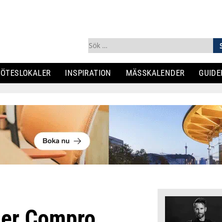
Sök
efter:
ÖTESLOKALER
INSPIRATION
MÄSSKALENDER
GUIDE
der Compro