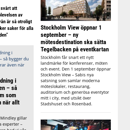
 svårt att
plevelsen av
ån är så otroligt
Stockholm View öppnar 1
ker saker för alla
september – ny
iden”
mötesdestination ska sätta
Tegelbacken på eventkartan
Stockholm får snart ett nytt
landmärke för konferenser, möten
och event. Den 1 september öppnar
Stockholm View – Sabis nya
dning i
satsning som samlar moderna
möteslokaler, restaurang,
en – så
auditorium och generösa eventytor
am som
mitt i city, med utsikt över
 när allt
Stadshuset och Rosenbad.
 Mindley gillar
a experter –