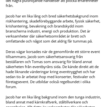
det några pulshöjande händelser att plocka erfarenheter
från.
Jacob har en lika lång och bred säkerhetsbakgrund inom
riskhantering, skadeförebyggande arbete, fysisk säkerhet,
krishantering, bevakning och brandskydd inom
branscherna industri, energi och produktion. Det är
verksamheter där säkerhetsområdet är brett och
omfattande och något som det aldrig får tummas på.
Deras vägar korsades när de genomförde ett större event
tillsammans. Jacob som säkerhetsansvarig från
beställaren och Tomas som ansvarig för bland annat
säkerheten från eventbyråns sida. De kände direkt att de
hade liknande värderingar kring eventtrygghet och har
sedan tio år arbetat ihop med konserter, festivaler och
företagsevent. De utbildar också regelbundet i olika
forum.
Jacob har en lika lång bakgrund inom den tunga industrin,
bland annat med kärnkraftverk, ståltillverkare och