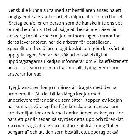
Det skulle kunna sluta med att beställaren anses ha ett
långtgående ansvar för arbetsmiljön, till och med för ett
företag och/eller en person som de kanske inte ens vet
om att hen finns. Det vill säga att beställaren även är
ansvarig för att arbetsmiljön är inom lagens ramar för
deras leverantörer, när de arbetar för beställaren.
Speciellt om beställaren tagit beslut som gör det svårt att
uppfylla lagen. Sen är det såklart också viktigt att
uppdragstagarna i kedjan informerar om vilka effekter ett
beslut får. Som ni ser, det är inte alls tydligt vem som
ansvarar för vad.
Byggbranschen har ju i många år dragits med denna
problematik. Att det bildas långa kedjor med
underleverantörer där de som sitter i toppen av kedjan
har kunnat svära sig fria från kunskap och ansvar om
arbetsmiljön för arbetarna i andra änden av kedjan. För
bara ett par år sedan så styrdes detta upp och förenklat
kan man säga att ansvaret i större utsträckning ”följer
pengarna” och att den som beställt ett uppdrag också