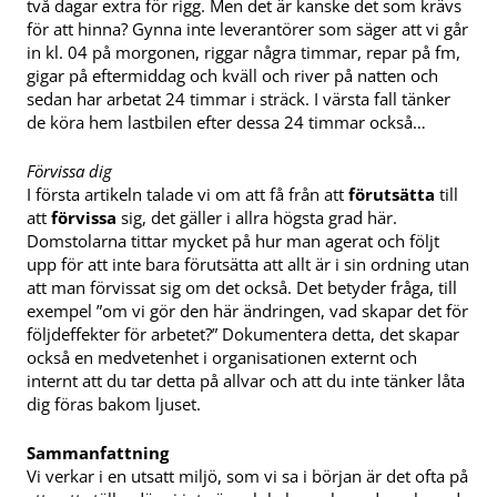
två dagar extra för rigg. Men det är kanske det som krävs
för att hinna? Gynna inte leverantörer som säger att vi går
in kl. 04 på morgonen, riggar några timmar, repar på fm,
gigar på eftermiddag och kväll och river på natten och
sedan har arbetat 24 timmar i sträck. I värsta fall tänker
de köra hem lastbilen efter dessa 24 timmar också…
Förvissa dig
I första artikeln talade vi om att få från att
förutsätta
till
att
förvissa
sig, det gäller i allra högsta grad här.
Domstolarna tittar mycket på hur man agerat och följt
upp för att inte bara förutsätta att allt är i sin ordning utan
att man förvissat sig om det också. Det betyder fråga, till
exempel ”om vi gör den här ändringen, vad skapar det för
följdeffekter för arbetet?” Dokumentera detta, det skapar
också en medvetenhet i organisationen externt och
internt att du tar detta på allvar och att du inte tänker låta
dig föras bakom ljuset.
Sammanfattning
Vi verkar i en utsatt miljö, som vi sa i början är det ofta på