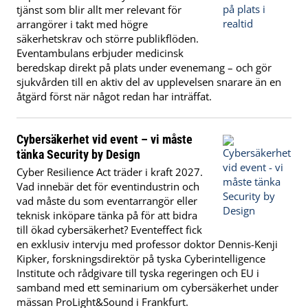
tjänst som blir allt mer relevant för
arrangörer i takt med högre
säkerhetskrav och större publikflöden.
Eventambulans erbjuder medicinsk
beredskap direkt på plats under evenemang – och gör
sjukvården till en aktiv del av upplevelsen snarare än en
åtgärd först när något redan har inträffat.
Cybersäkerhet vid event – vi måste
tänka Security by Design
Cyber Resilience Act träder i kraft 2027.
Vad innebär det för eventindustrin och
vad måste du som eventarrangör eller
teknisk inköpare tänka på för att bidra
till ökad cybersäkerhet? Eventeffect fick
en exklusiv intervju med professor doktor Dennis-Kenji
Kipker, forskningsdirektör på tyska Cyberintelligence
Institute och rådgivare till tyska regeringen och EU i
samband med ett seminarium om cybersäkerhet under
mässan ProLight&Sound i Frankfurt.