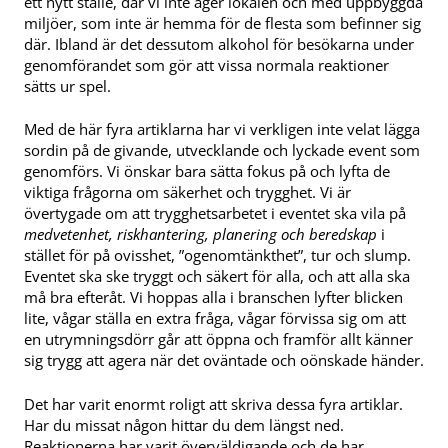
ett nytt ställe, där vi inte äger lokalen och med uppbyggda
miljöer, som inte är hemma för de flesta som befinner sig
där. Ibland är det dessutom alkohol för besökarna under
genomförandet som gör att vissa normala reaktioner
sätts ur spel.
Med de här fyra artiklarna har vi verkligen inte velat lägga
sordin på de givande, utvecklande och lyckade event som
genomförs. Vi önskar bara sätta fokus på och lyfta de
viktiga frågorna om säkerhet och trygghet. Vi är
övertygade om att trygghetsarbetet i eventet ska vila på
medvetenhet, riskhantering, planering och beredskap
i
stället för på ovisshet, ”ogenomtänkthet”, tur och slump.
Eventet ska ske tryggt och säkert för alla, och att alla ska
må bra efteråt. Vi hoppas alla i branschen lyfter blicken
lite, vågar ställa en extra fråga, vågar förvissa sig om att
en utrymningsdörr går att öppna och framför allt känner
sig trygg att agera när det oväntade och oönskade händer.
Det har varit enormt roligt att skriva dessa fyra artiklar.
Har du missat någon hittar du dem längst ned.
Reaktionerna har varit överväldigande och de har