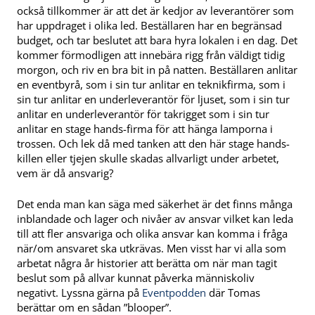
också tillkommer är att det är kedjor av leverantörer som
har uppdraget i olika led. Beställaren har en begränsad
budget, och tar beslutet att bara hyra lokalen i en dag. Det
kommer förmodligen att innebära rigg från väldigt tidig
morgon, och riv en bra bit in på natten. Beställaren anlitar
en eventbyrå, som i sin tur anlitar en teknikfirma, som i
sin tur anlitar en underleverantör för ljuset, som i sin tur
anlitar en underleverantör för takrigget som i sin tur
anlitar en stage hands-firma för att hänga lamporna i
trossen. Och lek då med tanken att den här stage hands-
killen eller tjejen skulle skadas allvarligt under arbetet,
vem är då ansvarig?
Det enda man kan säga med säkerhet är det finns många
inblandade och lager och nivåer av ansvar vilket kan leda
till att fler ansvariga och olika ansvar kan komma i fråga
när/om ansvaret ska utkrävas. Men visst har vi alla som
arbetat några år historier att berätta om när man tagit
beslut som på allvar kunnat påverka människoliv
negativt. Lyssna gärna på
Eventpodden
där Tomas
berättar om en sådan ”blooper”.