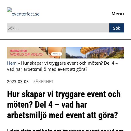
Menu
Sök
efter:
Skip
to
content
Hem
»
Hur skapar vi tryggare event och möten? Del 4 –
vad har arbetsmiljö med event att göra?
2023-03-05
|
SÄKERHET
Hur skapar vi tryggare event och
möten? Del 4 – vad har
arbetsmiljö med event att göra?
I den sista artikeln om tryggare event ger vi oss