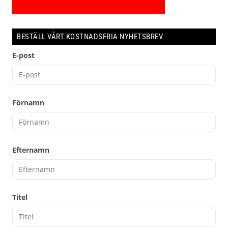
BESTÄLL VÅRT KOSTNADSFRIA NYHETSBREV
E-post
Förnamn
Efternamn
Titel