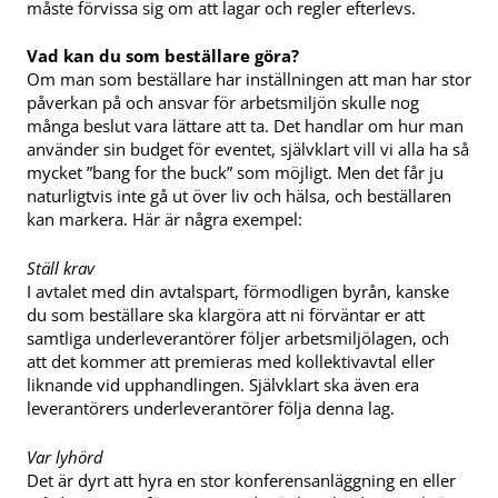
måste förvissa sig om att lagar och regler efterlevs.
Vad kan du som beställare göra?
Om man som beställare har inställningen att man har stor
påverkan på och ansvar för arbetsmiljön skulle nog
många beslut vara lättare att ta. Det handlar om hur man
använder sin budget för eventet, självklart vill vi alla ha så
mycket ”bang for the buck” som möjligt. Men det får ju
naturligtvis inte gå ut över liv och hälsa, och beställaren
kan markera. Här är några exempel:
Ställ krav
I avtalet med din avtalspart, förmodligen byrån, kanske
du som beställare ska klargöra att ni förväntar er att
samtliga underleverantörer följer arbetsmiljölagen, och
att det kommer att premieras med kollektivavtal eller
liknande vid upphandlingen. Självklart ska även era
leverantörers underleverantörer följa denna lag.
Var lyhörd
Det är dyrt att hyra en stor konferensanläggning en eller