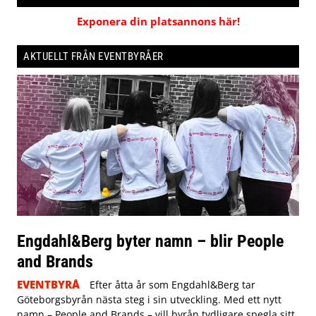
Exponera din platsannons här!
AKTUELLT FRÅN EVENTBYRÅER
Engdahl&Berg byter namn – blir People
and Brands
EVENTBYRÅ
Efter åtta år som Engdahl&Berg tar
Göteborgsbyrån nästa steg i sin utveckling. Med ett nytt
namn – People and Brands – vill byrån tydligare spegla sitt