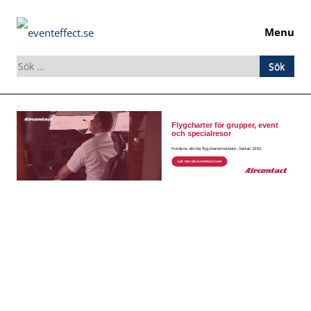
Menu
Sök
efter:
Skip
to
content