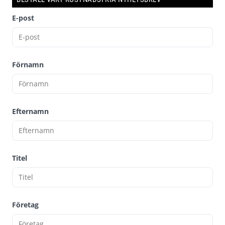
E-post
Förnamn
Efternamn
Titel
Företag