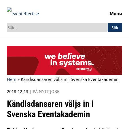
Menu
Sök
efter:
Skip
to
content
Hem
»
Kändisdansaren väljs in i Svenska Eventakademin
2018-12-13
|
PÅ NYTT JOBB
Kändisdansaren väljs in i
Svenska Eventakademin