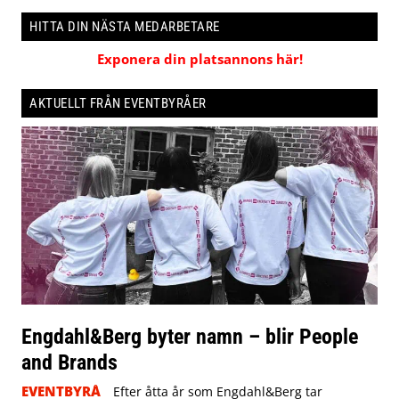
HITTA DIN NÄSTA MEDARBETARE
Exponera din platsannons här!
AKTUELLT FRÅN EVENTBYRÅER
Engdahl&Berg byter namn – blir People
and Brands
EVENTBYRÅ
Efter åtta år som Engdahl&Berg tar