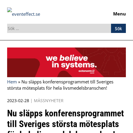
Menu
Sök
efter:
Skip
to
content
Hem
»
Nu släpps konferensprogrammet till Sveriges
största mötesplats för hela livsmedelsbranschen!
2023-02-28
|
MÄSSNYHETER
Nu släpps konferensprogrammet
till Sveriges största mötesplats