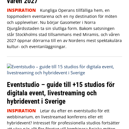
våren 2027
INSPIRATION
Kungliga Operans tillfälliga hem, en
toppmodern eventarena och en ny destination för möten
och upplevelser. Nu börjar Gasometer i Norra
Djurgårdsstaden ta sin slutliga form. Bakom satsningen
står Stockholms stad tillsammans med Miramis, och våren
2027 öppnar dörrarna till en av Nordens mest spektakulära
kultur- och eventanläggningar.
Eventstudio – guide till +15 studios för
digitala event, livestreaming och
hybridevent i Sverige
INSPIRATION
Letar du efter en eventstudio för ett
webbinarium, en livestreamad konferens eller ett
hybridevent? Intresset för professionella studios fortsätter
att växa när allt fler företag vill kombinera fysiska möten