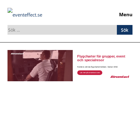
Menu
Sök
efter:
Skip
to
content