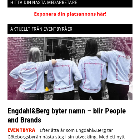
HITTA DIN NÄSTA MEDARBETARE
Exponera din platsannons här!
AKTUELLT FRÅN EVENTBYRÅER
Engdahl&Berg byter namn – blir People
and Brands
EVENTBYRÅ
Efter åtta år som Engdahl&Berg tar
Göteborgsbyrån nästa steg i sin utveckling. Med ett nytt