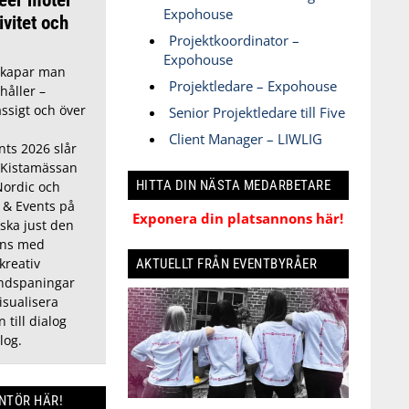
Expohouse
ivitet och
Projektkoordinator –
Expohouse
skapar man
Projektledare – Expohouse
håller –
ässigt och över
Senior Projektledare till Five
Client Manager – LIWLIG
ts 2026 slår
 Kistamässan
HITTA DIN NÄSTA MEDARBETARE
Nordic och
s & Events på
Exponera din platsannons här!
rska just den
ans med
kreativ
AKTUELLT FRÅN EVENTBYRÅER
endspaningar
isualisera
 till dialog
log.
ANTÖR HÄR!