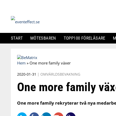
START
MÖTESBAREN
TOPP100 FÖRELÄSARE
M
Skip
to
Hem
»
One more family växer
content
2020-01-31
|
OMVÄRLDSBEVAKNING
One more family väx
One more family rekryterar två nya medarbeta