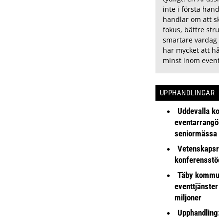
inte i första han
handlar om att 
fokus, bättre str
smartare vardag
har mycket att hå
minst inom event
UPPHANDLINGAR
Uddevalla k
eventarrangör 
seniormässa
Vetenskapsr
konferensstö
Täby kommu
eventtjänster
miljoner
Upphandling