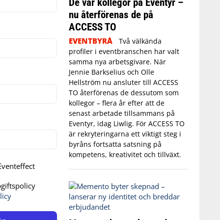
De var kollegor på Eventyr –
nu återförenas de på
ACCESS TO
EVENTBYRÅ
Två välkända
profiler i eventbranschen har valt
samma nya arbetsgivare. När
Jennie Barkselius och Olle
Hellström nu ansluter till ACCESS
TO återförenas de dessutom som
kollegor – flera år efter att de
senast arbetade tillsammans på
Eventyr, idag Liwlig. För ACCESS TO
är rekryteringarna ett viktigt steg i
byråns fortsatta satsning på
kompetens, kreativitet och tillväxt.
venteffect
iftspolicy
licy