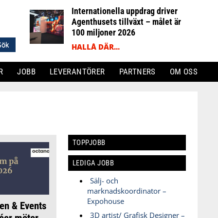
Internationella uppdrag driver
Agenthusets tillväxt – målet är
100 miljoner 2026
HALLÅ DÄR...
R
JOBB
LEVERANTÖRER
PARTNERS
OM OSS
TOPPJOBB
LEDIGA JOBB
Sälj- och
marknadskoordinator –
Expohouse
en & Events
3D artist/ Grafisk Designer –
éer möter