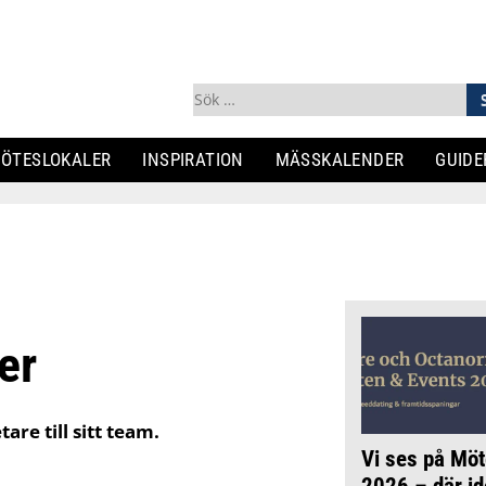
Sök
efter:
ÖTESLOKALER
INSPIRATION
MÄSSKALENDER
GUIDE
er
re till sitt team.
Vi ses på Möt
2026 – där id