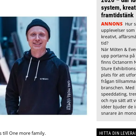
system, kreat
framtidstänk
ANNONS
Hur 
upplevelser som 
kreativt, affärsm
tid?
När Möten & Even
upp portarna på
finns Octanorm 
Sture Exhibition
plats för att utfo
frågan tillsamm
branschen. Med 
speeddating, tr
och nya sätt att v
idéer bjuder de in
snarare än mono
 till One more family.
HITTA DIN LEVER