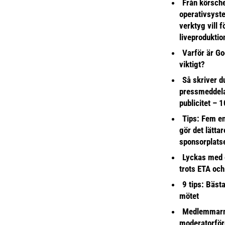
Från körsche
operativsyst
verktyg vill 
liveproduktio
Varför är Go
viktigt?
Så skriver du
pressmeddel
publicitet – 1
Tips: Fem e
gör det lättar
sponsorplats
Lyckas med 
trots ETA och
9 tips: Bäst
mötet
Medlemmarna
moderatorför