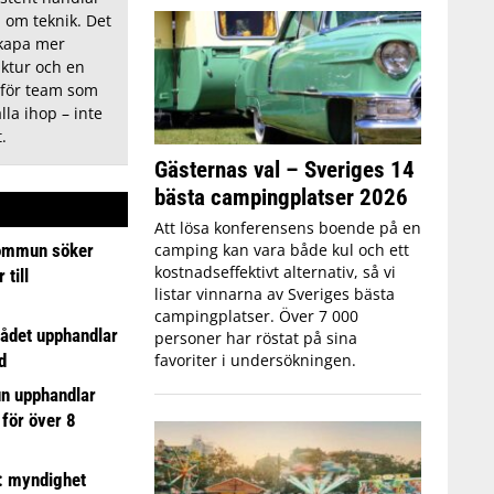
d om teknik. Det
skapa mer
uktur och en
 för team som
lla ihop – inte
.
Gästernas val – Sveriges 14
bästa campingplatser 2026
Att lösa konferensens boende på en
ommun söker
camping kan vara både kul och ett
kostnadseffektivt alternativ, så vi
till
listar vinnarna av Sveriges bästa
campingplatser. Över 7 000
ådet upphandlar
personer har röstat på sina
d
favoriter i undersökningen.
n upphandlar
 för över 8
: myndighet