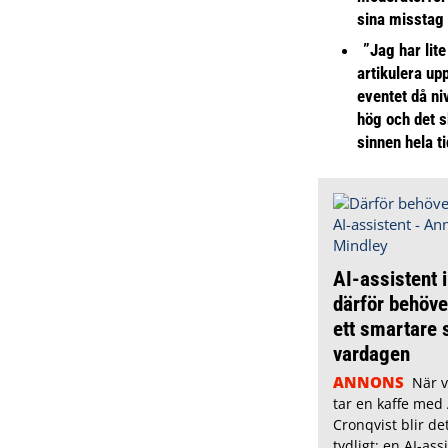
sina misstag
”Jag har lite
artikulera up
eventet då niv
hög och det s
sinnen hela t
AI-assistent i
därför behöve
ett smartare s
vardagen
ANNONS
När v
tar en kaffe med
Cronqvist blir de
tydligt: en AI-as