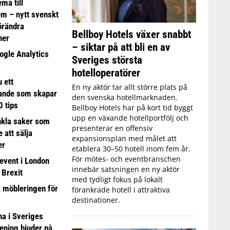
ma till
em – nytt svenskt
förändra
Bellboy Hotels växer snabbt
ner
– siktar på att bli en av
ogle Analytics
Sveriges största
hotelloperatörer
 ett
En ny aktör tar allt större plats på
ande som skapar
den svenska hotellmarknaden.
0 tips
Bellboy Hotels har på kort tid byggt
upp en växande hotellportfölj och
nkla saker som
presenterar en offensiv
e att sälja
expansionsplan med målet att
er
etablera 30–50 hotell inom fem år.
För mötes- och eventbranschen
event i London
innebär satsningen en ny aktör
 Brexit
med tydligt fokus på lokalt
a möbleringen för
förankrade hotell i attraktiva
destinationer.
 i Sveriges
ening bjuder på