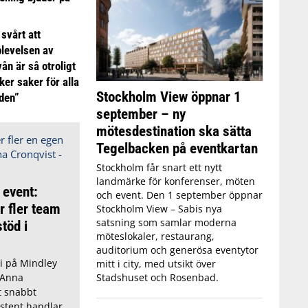
 svårt att
plevelsen av
ån är så otroligt
ker saker för alla
Stockholm View öppnar 1
iden”
september – ny
mötesdestination ska sätta
Tegelbacken på eventkartan
Stockholm får snart ett nytt
landmärke för konferenser, möten
 event:
och event. Den 1 september öppnar
r fler team
Stockholm View – Sabis nya
satsning som samlar moderna
töd i
möteslokaler, restaurang,
auditorium och generösa eventytor
i på Mindley
mitt i city, med utsikt över
Stadshuset och Rosenbad.
 Anna
t snabbt
sistent handlar