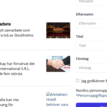
Efternamn
arbete
nytt samarbete som
ra två av Stockholms
Titel
Företag
kay har förvärvat det
nternational S.R.L.
de fem största
Jag godkänner E
Nordics personuppg
*Personuppgiftspo
lla kan rita
arig för