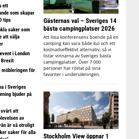
 ett
ande som skapar
0 tips
Gästernas val – Sveriges 14
bästa campingplatser 2026
nkla saker som
e att sälja
Att lösa konferensens boende på en
camping kan vara både kul och ett
er
kostnadseffektivt alternativ, så vi
event i London
listar vinnarna av Sveriges bästa
 Brexit
campingplatser. Över 7 000
personer har röstat på sina
a möbleringen för
favoriter i undersökningen.
 i Sveriges
ening bjuder på
 svårt att
plevelsen av
ån är så otroligt
ker saker för alla
Stockholm View öppnar 1