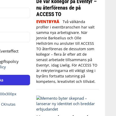
De var kollegor på Eventyr –
nu återförenas de på
ACCESS TO
EVENTBYRÅ
Två välkända
profiler i eventbranschen har valt
samma nya arbetsgivare. När
Jennie Barkselius och Olle
Hellström nu ansluter till ACCESS
TO återförenas de dessutom som
venteffect
kollegor – flera år efter att de
senast arbetade tillsammans på
iftspolicy
Eventyr, idag Liwlig. För ACCESS TO
licy
är rekryteringarna ett viktigt steg i
byråns fortsatta satsning på
ka
kompetens, kreativitet och tillväxt.