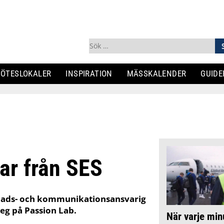
Sök
efter:
ÖTESLOKALER
INSPIRATION
MÄSSKALENDER
GUIDE
ar från SES
ads- och kommunikationsansvarig
teg på Passion Lab.
När varje min