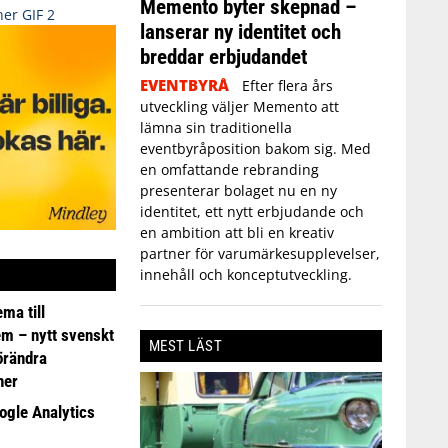
Memento byter skepnad –
lanserar ny identitet och
breddar erbjudandet
EVENTBYRÅ
Efter flera års
utveckling väljer Memento att
lämna sin traditionella
eventbyråposition bakom sig. Med
en omfattande rebranding
presenterar bolaget nu en ny
identitet, ett nytt erbjudande och
en ambition att bli en kreativ
partner för varumärkesupplevelser,
innehåll och konceptutveckling.
ma till
em – nytt svenskt
MEST LÄST
förändra
ner
ogle Analytics