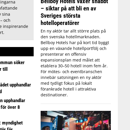
Bellboy Hotels växer snabbt
ningarna
– siktar på att bli en av
fattande
 sina
Sveriges största
 – och
hotelloperatörer
de inspirerande
En ny aktör tar allt större plats på
rt.
den svenska hotellmarknaden.
Bellboy Hotels har på kort tid byggt
upp en växande hotellportfölj och
presenterar en offensiv
expansionsplan med målet att
ommun söker
etablera 30–50 hotell inom fem år.
till
För mötes- och eventbranschen
innebär satsningen en ny aktör
med tydligt fokus på lokalt
ådet upphandlar
förankrade hotell i attraktiva
d
destinationer.
n upphandlar
 för över 8
: myndighet
tör för