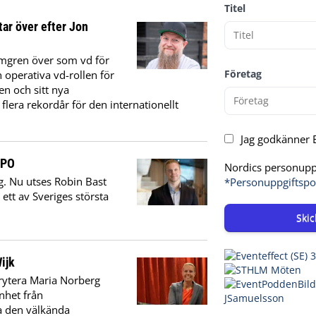
Titel
tar över efter Jon
lomgren över som vd för
Företag
 operativa vd-rollen för
n och sitt nya
 flera rekordår för den internationellt
Jag godkänner E
XPO
Nordics personuppg
ng. Nu utses Robin Bast
*Personuppgiftspo
ett av Sveriges största
Skic
ijk
rytera Maria Norberg
nhet från
a den välkända