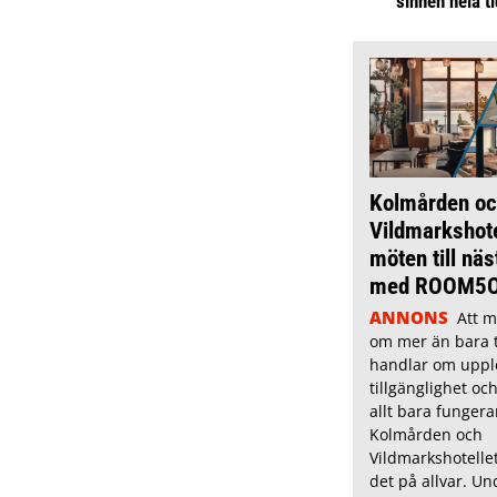
sinnen hela t
Kolmården oc
Vildmarkshote
möten till näs
med ROOM5
ANNONS
Att m
om mer än bara t
handlar om uppl
tillgänglighet oc
allt bara fungera
Kolmården och
Vildmarkshotelle
det på allvar. U