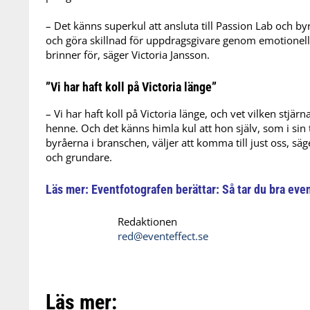
– Det känns superkul att ansluta till Passion Lab och b
och göra skillnad för uppdragsgivare genom emotionel
brinner för, säger Victoria Jansson.
”Vi har haft koll på Victoria länge”
– Vi har haft koll på Victoria länge, och vet vilken stj
henne. Och det känns himla kul att hon själv, som i sin t
byråerna i branschen, väljer att komma till just oss, s
och grundare.
Läs mer:
Eventfotografen berättar: Så tar du bra eve
Redaktionen
red@eventeffect.se
Läs mer: