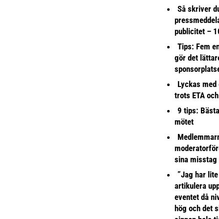
Så skriver du
pressmeddel
publicitet – 1
Tips: Fem e
gör det lättar
sponsorplats
Lyckas med 
trots ETA och
9 tips: Bäst
mötet
Medlemmarna
moderatorför
sina misstag
”Jag har lite
artikulera up
eventet då niv
hög och det s