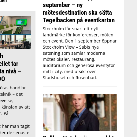
iden”
september – ny
mötesdestination ska sätta
Tegelbacken på eventkartan
Stockholm får snart ett nytt
landmärke för konferenser, möten
och event. Den 1 september öppnar
Stockholm View – Sabis nya
satsning som samlar moderna
h
möteslokaler, restaurang,
llet tar
auditorium och generösa eventytor
ta nivå –
mitt i city, med utsikt över
Stadshuset och Rosenbad.
OO
ötas handlar
eknik – det
evelse,
h känslan av att
r. På
t har man tagit
nder de senaste