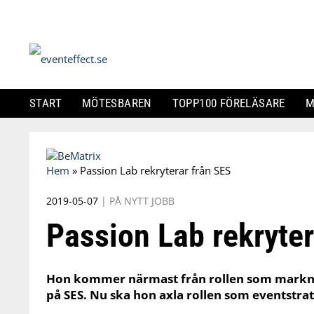
START
MÖTESBAREN
TOPP100 FÖRELÄSARE
M
Skip
to
Hem
»
Passion Lab rekryterar från SES
content
2019-05-07
|
PÅ NYTT JOBB
Passion Lab rekryter
Hon kommer närmast från rollen som markn
på SES. Nu ska hon axla rollen som eventstra