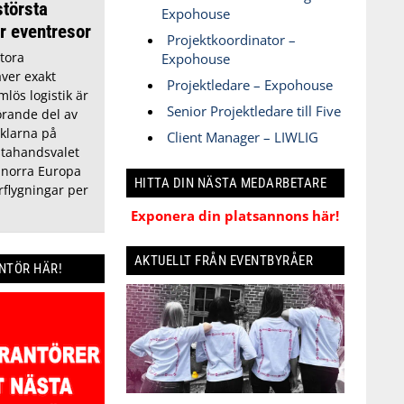
största
Expohouse
ör eventresor
Projektkoordinator –
tora
Expohouse
äver exakt
Projektledare – Expohouse
lös logistik är
Senior Projektledare till Five
örande del av
klarna på
Client Manager – LIWLIG
stahandsvalet
i norra Europa
HITTA DIN NÄSTA MEDARBETARE
flygningar per
Exponera din platsannons här!
AKTUELLT FRÅN EVENTBYRÅER
ANTÖR HÄR!