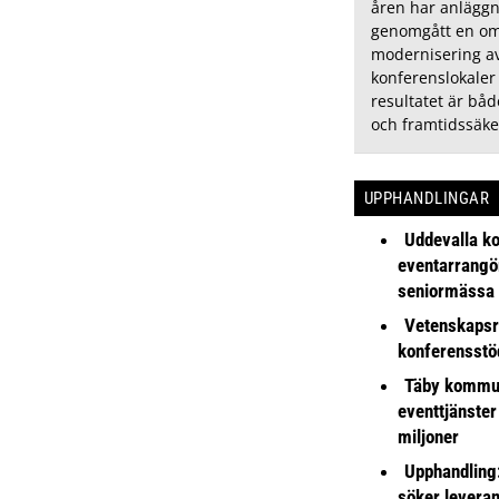
åren har anlägg
genomgått en om
modernisering av
konferenslokaler
resultatet är bå
och framtidssäke
UPPHANDLINGAR
Uddevalla k
eventarrangör 
seniormässa
Vetenskapsr
konferensstö
Täby kommu
eventtjänster
miljoner
Upphandling
söker leveran