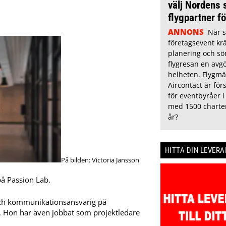
välj Nordens 
flygpartner f
ANNONS
När s
företagsevent kr
planering och söm
flygresan en avg
helheten. Flygmä
Aircontact är för
för eventbyråer 
med 1500 charter
år?
HITTA DIN LEVER
På bilden: Victoria Jansson
på Passion Lab.
och kommunikationsansvarig på
. Hon har även jobbat som projektledare