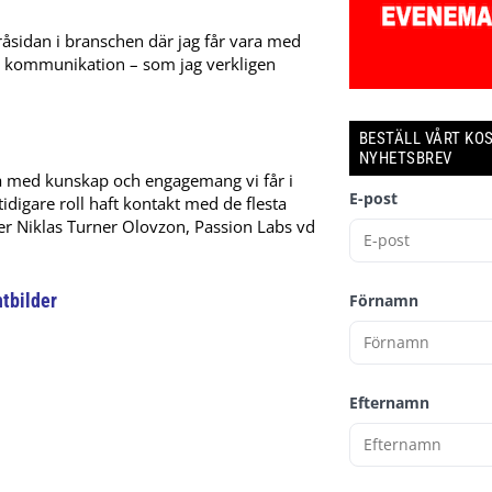
yråsidan i branschen där jag får vara med
l kommunikation – som jag verkligen
BESTÄLL VÅRT KO
NYHETSBREV
ärna med kunskap och engagemang vi får i
E-post
idigare roll haft kontakt med de flesta
äger Niklas Turner Olovzon, Passion Labs vd
ntbilder
Förnamn
Efternamn