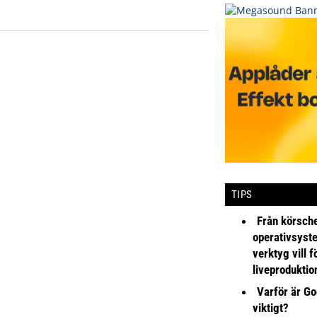
TIPS
Från körsche
operativsyst
verktyg vill 
liveproduktio
Varför är Go
viktigt?