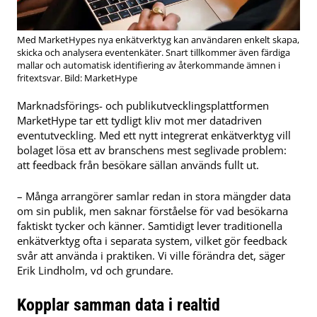
Med MarketHypes nya enkätverktyg kan användaren enkelt skapa,
skicka och analysera eventenkäter. Snart tillkommer även färdiga
mallar och automatisk identifiering av återkommande ämnen i
fritextsvar. Bild: MarketHype
Marknadsförings- och publikutvecklingsplattformen
MarketHype
tar ett tydligt kliv mot mer datadriven
eventutveckling. Med ett nytt integrerat enkätverktyg vill
bolaget lösa ett av branschens mest seglivade problem:
att feedback från besökare sällan används fullt ut.
– Många arrangörer samlar redan in stora mängder data
om sin publik, men saknar förståelse för vad besökarna
faktiskt tycker och känner. Samtidigt lever traditionella
enkätverktyg ofta i separata system, vilket gör feedback
svår att använda i praktiken. Vi ville förändra det, säger
Erik Lindholm
, vd och grundare.
Kopplar samman data i realtid