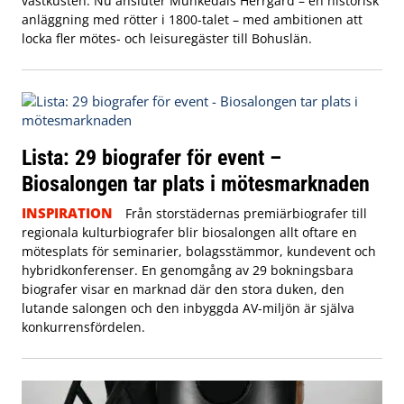
västkusten. Nu ansluter Munkedals Herrgård – en historisk
anläggning med rötter i 1800-talet – med ambitionen att
locka fler mötes- och leisuregäster till Bohuslän.
Lista: 29 biografer för event –
Biosalongen tar plats i mötesmarknaden
INSPIRATION
Från storstädernas premiärbiografer till
regionala kulturbiografer blir biosalongen allt oftare en
mötesplats för seminarier, bolagsstämmor, kundevent och
hybridkonferenser. En genomgång av 29 bokningsbara
biografer visar en marknad där den stora duken, den
lutande salongen och den inbyggda AV-miljön är själva
konkurrensfördelen.