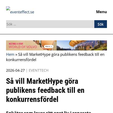
Menu
Sök
efter:
Skip
to
content
Hem
»
Så vill MarketHype göra publikens feedback till en
konkurrensfördel
2026-04-27
|
EVENTTECH
Så vill MarketHype göra
publikens feedback till en
konkurrensfördel
Enkäter som lever sitt eget liv i separata