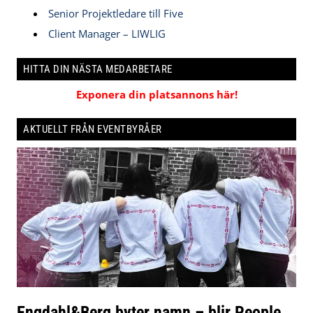
Senior Projektledare till Five
Client Manager – LIWLIG
HITTA DIN NÄSTA MEDARBETARE
Exponera din platsannons här!
AKTUELLT FRÅN EVENTBYRÅER
Engdahl&Berg byter namn – blir People