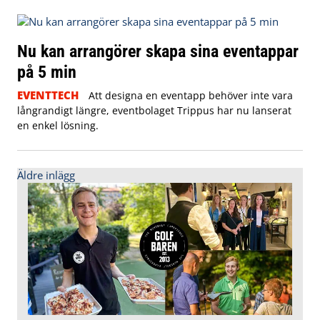
Nu kan arrangörer skapa sina eventappar
på 5 min
EVENTTECH
Att designa en eventapp behöver inte vara
långrandigt längre, eventbolaget Trippus har nu lanserat
en enkel lösning.
Inläggsnavigering
Äldre inlägg