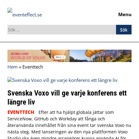
Menu
Sök
efter:
Skip
to
content
Hem
»
Eventtech
Svenska Voxo vill ge varje konferens ett
längre liv
EVENTTECH
Efter att ha hjälpt globala jättar som
ServiceNow, GitHub och Workday att fånga och
återanvända innehållet från sina event tar svenska Voxo nu
nästa steg. Med lanseringen av den nya plattformen Voxo
Studio ska även mindre arrangörer kunna använda AI för