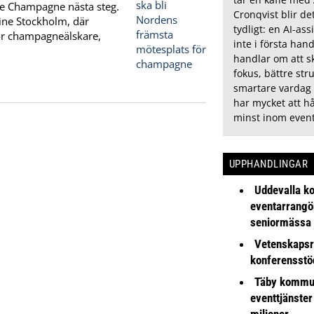
e Champagne nästa steg.
Cronqvist blir de
Wine Stockholm, där
tydligt: en AI-as
ör champagneälskare,
inte i första han
handlar om att 
fokus, bättre str
smartare vardag
har mycket att hå
minst inom event
UPPHANDLINGAR
Uddevalla k
eventarrangör 
seniormässa
Vetenskapsr
konferensstö
Täby kommu
eventtjänster
miljoner