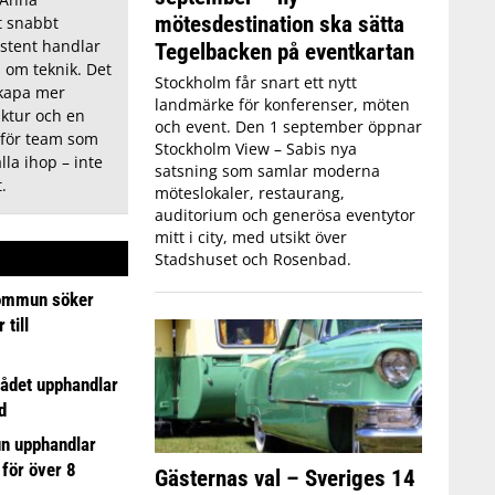
mötesdestination ska sätta
t snabbt
sistent handlar
Tegelbacken på eventkartan
d om teknik. Det
Stockholm får snart ett nytt
skapa mer
landmärke för konferenser, möten
uktur och en
och event. Den 1 september öppnar
 för team som
Stockholm View – Sabis nya
lla ihop – inte
satsning som samlar moderna
.
möteslokaler, restaurang,
auditorium och generösa eventytor
mitt i city, med utsikt över
Stadshuset och Rosenbad.
ommun söker
till
ådet upphandlar
d
n upphandlar
 för över 8
Gästernas val – Sveriges 14