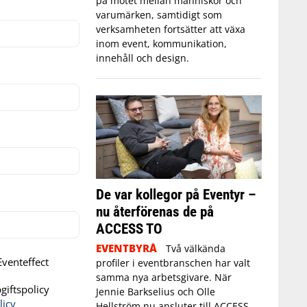
på mötet mellan människor och
varumärken, samtidigt som
verksamheten fortsätter att växa
inom event, kommunikation,
innehåll och design.
De var kollegor på Eventyr –
nu återförenas de på
ACCESS TO
EVENTBYRÅ
Två välkända
venteffect
profiler i eventbranschen har valt
samma nya arbetsgivare. När
iftspolicy
Jennie Barkselius och Olle
licy
Hellström nu ansluter till ACCESS