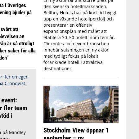
En ny aktör tar allt större plats på
 i Sveriges
den svenska hotellmarknaden.
ening bjuder på
Bellboy Hotels har på kort tid byggt
upp en växande hotellportfölj och
presenterar en offensiv
 svårt att
expansionsplan med målet att
plevelsen av
etablera 30–50 hotell inom fem år.
ån är så otroligt
För mötes- och eventbranschen
innebär satsningen en ny aktör
ker saker för alla
med tydligt fokus på lokalt
iden”
förankrade hotell i attraktiva
destinationer.
 event:
r fler team
töd i
Stockholm View öppnar 1
i på Mindley
september – ny
 Anna