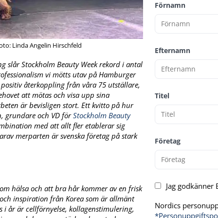
Förnamn
o: Linda Angelin Hirschfeld
Efternamn
ång slår Stockholm Beauty Week rekord i antal
professionalism vi mötts utav på Hamburger
ositiv återkoppling från våra 75 utställare,
ehovet att mötas och visa upp sina
Titel
ten är bevisligen stort. Ett kvitto på hur
sén, grundare och VD för
Stockholm Beauty
mbination med att allt fler etablerar sig
 varav merparten är svenska företag på stark
Företag
Jag godkänner E
 om hälsa och att bra hår kommer av en frisk
och inspiration från Korea som är allmänt
Nordics personuppg
i år är cellförnyelse, kollagenstimulering,
*Personuppgiftspo