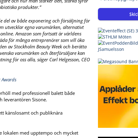
igare och hur man stärker den, starka syror
biotiska produkter.”
Skic
de del av både exponering och försäljning för
m utvecklar egna varumärken, alternativt
t online. Amazon som fortsatt är världens
äda för många entreprenörer som vill öka
juden av Stockholm Beauty Week och berätta
enska varumärken och återförsäljare kan
iktning för oss alla, säger Carl Helgesson, CEO
k Awards
höll med professionell balett både
h leverantören Sisone.
e ett känslosamt och publiknära
llde lokalen med upptempo och mycket