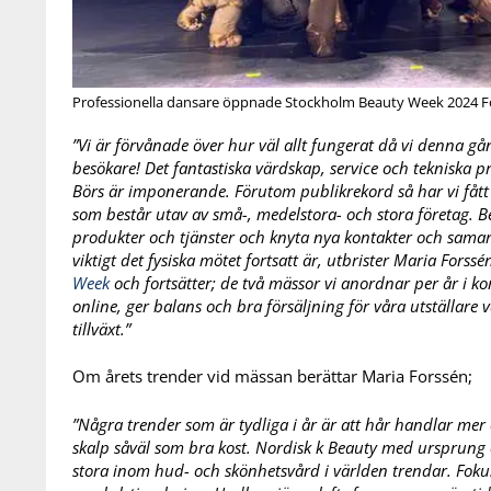
Professionella dansare öppnade Stockholm Beauty Week 2024 Fot
”Vi är förvånade över hur väl allt fungerat då vi denna g
besökare! Det fantastiska värdskap, service och tekniska 
Börs är imponerande. Förutom publikrekord så har vi fått p
som består utav av små-, medelstora- och stora företag. B
produkter och tjänster och knyta nya kontakter och samarbe
viktigt det fysiska mötet fortsatt är, utbrister Maria Fors
Week
och fortsätter; de två mässor vi anordnar per år i ko
online, ger balans och bra försäljning för våra utställare
tillväxt.”
Om årets trender vid mässan berättar Maria Forssén;
”Några trender som är tydliga i år är att hår handlar mer
skalp såväl som bra kost. Nordisk k Beauty med ursprung 
stora inom hud- och skönhetsvård i världen trendar. Fokus 