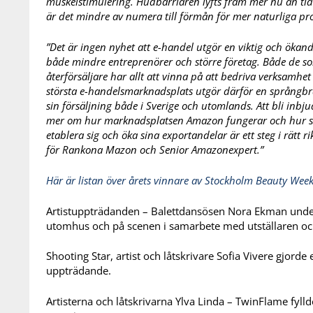
muskelstimulering. Hudbarriären lyfts fram mer nu än tid
är det mindre av numera till förmån för mer naturliga pro
”Det är ingen nyhet att e-handel utgör en viktig och ökan
både mindre entreprenörer och större företag. Både de so
återförsäljare har allt att vinna på att bedriva verksamhe
största e-handelsmarknadsplats utgör därför en språngbr
sin försäljning både i Sverige och utomlands. Att bli inb
mer om hur marknadsplatsen Amazon fungerar och hur sv
etablera sig och öka sina exportandelar är ett steg i rätt r
för Rankona Mazon och Senior Amazonexpert.”
Här är listan över årets vinnare av Stockholm Beauty Wee
Artistuppträdanden – Balettdansösen Nora Ekman under
utomhus och på scenen i samarbete med utställaren oc
Shooting Star, artist och låtskrivare Sofia Vivere gjord
uppträdande.
Artisterna och låtskrivarna Ylva Linda – TwinFlame fy