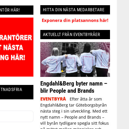
HITTA DIN NÄSTA MEDARBETARE
ANTÖR HÄR!
Exponera din platsannons här!
AKTUELLT FRÅN EVENTBYRÅER
Engdahl&Berg byter namn –
blir People and Brands
STNADSFRIA
EVENTBYRÅ
Efter åtta år som
Engdahl&Berg tar Göteborgsbyrån
nästa steg i sin utveckling. Med ett
nytt namn – People and Brands –
vill byrån tydligare spegla sitt fokus