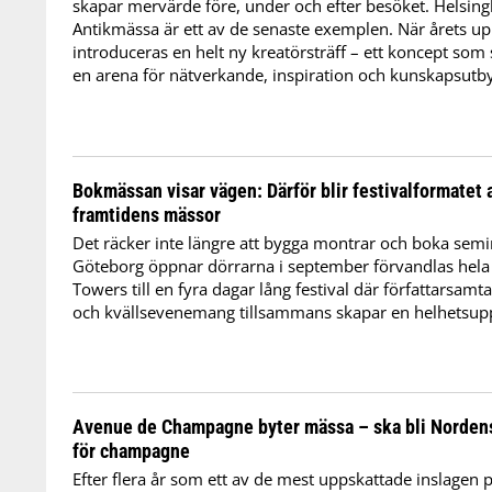
skapar mervärde före, under och efter besöket. Helsin
Antikmässa är ett av de senaste exemplen. När årets u
introduceras en helt ny kreatörsträff – ett koncept som 
en arena för nätverkande, inspiration och kunskapsutby
Bokmässan visar vägen: Därför blir festivalformatet al
framtidens mässor
Det räcker inte längre att bygga montrar och boka sem
Göteborg öppnar dörrarna i september förvandlas hel
Towers till en fyra dagar lång festival där författarsamt
och kvällsevenemang tillsammans skapar en helhetsupp
Avenue de Champagne byter mässa – ska bli Norden
för champagne
Efter flera år som ett av de mest uppskattade inslagen