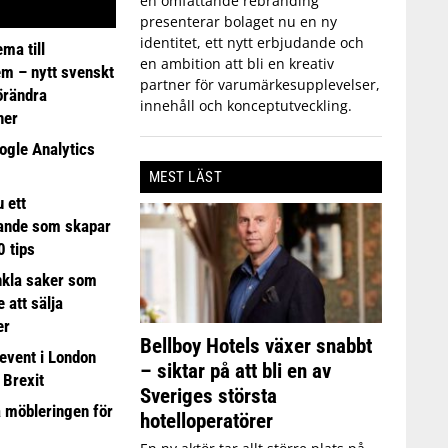
en omfattande rebranding
presenterar bolaget nu en ny
identitet, ett nytt erbjudande och
ma till
en ambition att bli en kreativ
em – nytt svenskt
partner för varumärkesupplevelser,
förändra
innehåll och konceptutveckling.
ner
ogle Analytics
MEST LÄST
 ett
ande som skapar
0 tips
nkla saker som
e att sälja
er
Bellboy Hotels växer snabbt
event i London
– siktar på att bli en av
 Brexit
Sveriges största
a möbleringen för
hotelloperatörer