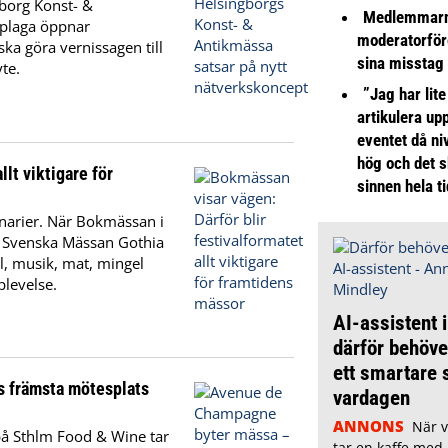
gborg Konst- &
Medlemmarna
pplaga öppnar
moderatorför
ska göra vernissagen till
sina misstag
te.
”Jag har lite
artikulera up
eventet då niv
hög och det s
lt viktigare för
sinnen hela t
inarier. När Bokmässan i
a Svenska Mässan Gothia
al, musik, mat, mingel
levelse.
AI-assistent i
därför behöve
ett smartare s
s främsta mötesplats
vardagen
ANNONS
När v
 på Sthlm Food & Wine tar
tar en kaffe med