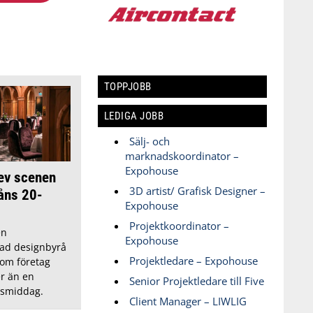
TOPPJOBB
LEDIGA JOBB
Sälj- och
marknadskoordinator –
Expohouse
ev scenen
3D artist/ Grafisk Designer –
åns 20-
Expohouse
Projektkoordinator –
en
Expohouse
ad designbyrå
Projektledare – Expohouse
 som företag
er än en
Senior Projektledare till Five
msmiddag.
Client Manager – LIWLIG