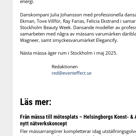
energi.
Danskompani Julia Johansson med professionella dansar
Ekman, Tove Villför, Ray Farias, Felicia Ekstrand i sam
Stockholm Beauty Week. Dansande modeller av professi
samarbeten med några av mässans varumärken däribland
Wagneer, samt smyckesvarumärket Elegancify.
Nästa mässa äger rum i Stockholm i maj 2025.
Redaktionen
red@eventeffect.se
Läs mer:
Från mässa till mötesplats – Helsingborgs Konst- & 
nytt nätverkskoncept
Fler mässarrangörer kompletterar idag utställningsgol