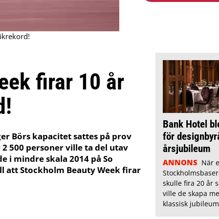
ikrekord!
ek firar 10 år
d!
Bank Hotel bl
för designbyr
r Börs kapacitet sattes på prov
 500 personer ville ta del utav
årsjubileum
e i mindre skala 2014 på So
ANNONS
När 
l att Stockholm Beauty Week firar
Stockholmsbaser
skulle fira 20 år
ville de skapa m
klassisk jubileu