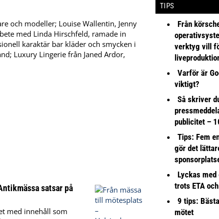
TIPS
e och modeller; Louise Wallentin, Jenny
Från körsche
arbete med Linda Hirschfeld, ramade in
operativsyst
onell karaktär bar kläder och smycken i
verktyg vill 
; Luxury Lingerie från Janed Ardor,
liveproduktio
Varför är Go
viktigt?
Så skriver du
pressmeddel
publicitet – 1
Tips: Fem e
gör det lättar
sponsorplats
Lyckas med 
trots ETA och
Antikmässa satsar på
9 tips: Bäst
vet med innehåll som
mötet