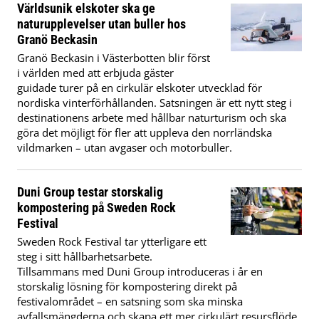
Världsunik elskoter ska ge
naturupplevelser utan buller hos
Granö Beckasin
Granö Beckasin i Västerbotten blir först
i världen med att erbjuda gäster
guidade turer på en cirkulär elskoter utvecklad för
nordiska vinterförhållanden. Satsningen är ett nytt steg i
destinationens arbete med hållbar naturturism och ska
göra det möjligt för fler att uppleva den norrländska
vildmarken – utan avgaser och motorbuller.
Duni Group testar storskalig
kompostering på Sweden Rock
Festival
Sweden Rock Festival tar ytterligare ett
steg i sitt hållbarhetsarbete.
Tillsammans med Duni Group introduceras i år en
storskalig lösning för kompostering direkt på
festivalområdet – en satsning som ska minska
avfallsmängderna och skapa ett mer cirkulärt resursflöde.