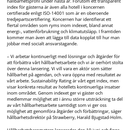
hållbarhetsprofil under nästa år. Förutom ett transparent
index för gästerna är även alla hotell i koncernen
certifierade enligt ISO-14001 som är en oberoende
tredjepartscertifiering. Koncernen har identifierat ett
flertal områden som ryms inom indexet, bland annat
energi-, vattenförbrukning och klimatutsläpp. I framtiden
kommer man även att lägga till data kopplat till hur man
jobbar med socialt ansvarstagande.
– Vi arbetar kontinuerligt med lösningar och åtgärder för
att förbättra vårt hållbarhetsarbete och vi är oerhört stolta
över denna lansering. Vi vill vara en aktör som sätter
hållbarhet på agendan, och vara öppna med resultatet av
vårt arbete. Sustainability Rating är vårt eget index, men
visar konkreta resultat av hotellets kontinuerliga insatser
inom området. Genom indexet ger vi gäster och
medlemmar möjlighet att i ännu större utsträckning ta del
av vårt hållbarhetsarbete samtidigt som vi ger oss
möjlighet att genomföra åtgärder och förbättringar, säger
hållbarhetsdirektör på Strawberry, Harald Bjugstad-Holm.
Hållbarhetsbarometern lanserades den 19 juni och finns