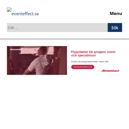
Menu
Sök
efter:
Skip
to
content