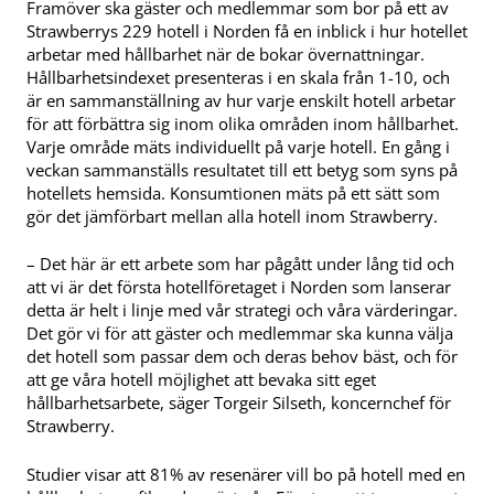
Framöver ska gäster och medlemmar som bor på ett av
Strawberrys 229 hotell i Norden få en inblick i hur hotellet
arbetar med hållbarhet när de bokar övernattningar.
Hållbarhetsindexet presenteras i en skala från 1-10, och
är en sammanställning av hur varje enskilt hotell arbetar
för att förbättra sig inom olika områden inom hållbarhet.
Varje område mäts individuellt på varje hotell. En gång i
veckan sammanställs resultatet till ett betyg som syns på
hotellets hemsida. Konsumtionen mäts på ett sätt som
gör det jämförbart mellan alla hotell inom Strawberry.
– Det här är ett arbete som har pågått under lång tid och
att vi är det första hotellföretaget i Norden som lanserar
detta är helt i linje med vår strategi och våra värderingar.
Det gör vi för att gäster och medlemmar ska kunna välja
det hotell som passar dem och deras behov bäst, och för
att ge våra hotell möjlighet att bevaka sitt eget
hållbarhetsarbete, säger Torgeir Silseth, koncernchef för
Strawberry.
Studier visar att 81% av resenärer vill bo på hotell med en