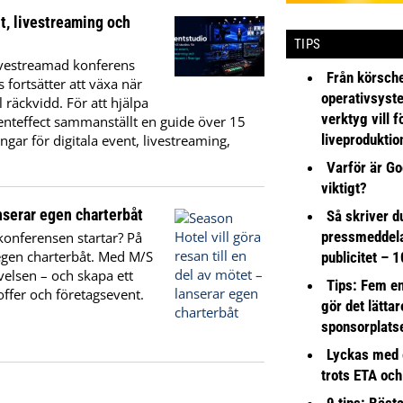
nt, livestreaming och
TIPS
livestreamad konferens
Från körsche
s fortsätter att växa när
operativsyst
l räckvidd. För att hjälpa
verktyg vill 
nteffect sammanställt en guide över 15
liveproduktio
gar för digitala event, livestreaming,
Varför är Go
viktigt?
anserar egen charterbåt
Så skriver du
pressmeddel
konferensen startar? På
egen charterbåt. Med M/S
publicitet – 1
evelsen – och skapa ett
Tips: Fem e
ffer och företagsevent.
gör det lättar
sponsorplats
Lyckas med 
trots ETA och
9 tips: Bäst