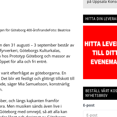
på Uppsala Konse
HITTA DIN LEVER
Foto: Beatrice
en den 31 augusti – 3 september består av
yrverkeri, Göteborgs Kulturkalas,
m hos Prototyp Göteborg och massor av
ppet för alla och fri entré.
varit efterfrågat av göteborgarna. En
blir ett festligt och glittrigt tillskott till
de, säger Mia Samuelsson, konstnärlig
m.
BESTÄLL VÅRT KO
NYHETSBREV
ber, och längs kajkanten framför
E-post
a. Men musiken sänds även live i
Göteborg med omnejd, så att alla kan