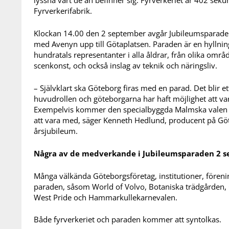
lyssna vart de än befinner sig. Fyrverkeriet är 402 sek
Fyrverkerifabrik.
Klockan 14.00 den 2 september avgår Jubileumsparaden 
med Avenyn upp till Götaplatsen. Paraden är en hyllnin
hundratals representanter i alla åldrar, från olika områ
scenkonst, och också inslag av teknik och näringsliv.
– Självklart ska Göteborg firas med en parad. Det blir et
huvudrollen och göteborgarna har haft möjlighet att v
Exempelvis kommer den specialbyggda Malmska valen 
att vara med, säger Kenneth Hedlund, producent på Gö
årsjubileum.
Några av de medverkande i Jubileumsparaden 2 
Många välkända Göteborgsföretag, institutioner, fören
paraden, såsom World of Volvo, Botaniska trädgården,
West Pride och Hammarkullekarnevalen.
Både fyrverkeriet och paraden kommer att syntolkas.