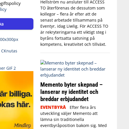
Hellström nu ansluter till ACCESS
iftspolicy
TO återförenas de dessutom som
licy
kollegor – flera år efter att de
senast arbetade tillsammans på
ka
Eventyr, idag Liwlig. För ACCESS TO
är rekryteringarna ett viktigt steg i
byråns fortsatta satsning på
kompetens, kreativitet och tillväxt.
Memento byter skepnad –
lanserar ny identitet och
breddar erbjudandet
EVENTBYRÅ
Efter flera års
utveckling väljer Memento att
lämna sin traditionella
eventbyråposition bakom sig. Med