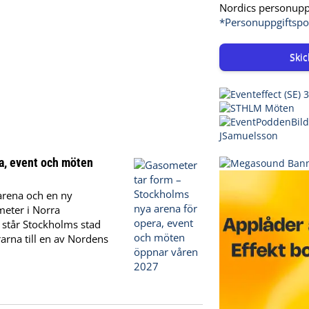
Nordics personuppg
*Personuppgiftspo
Skic
a, event och möten
arena och en ny
meter i Norra
 står Stockholms stad
rna till en av Nordens