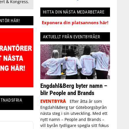
rt & Kongress.
HITTA DIN NÄSTA MEDARBETARE
ANTÖR HÄR!
Exponera din platsannons här!
AKTUELLT FRÅN EVENTBYRÅER
Engdahl&Berg byter namn –
blir People and Brands
STNADSFRIA
EVENTBYRÅ
Efter åtta år som
Engdahl&Berg tar Göteborgsbyrån
nästa steg i sin utveckling. Med ett
nytt namn – People and Brands –
vill byrån tydligare spegla sitt fokus