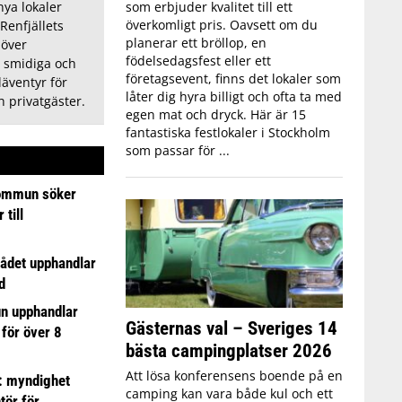
som erbjuder kvalitet till ett
nya lokaler
överkomligt pris. Oavsett om du
 Renfjällets
planerar ett bröllop, en
 över
födelsedagsfest eller ett
 smidiga och
företagsevent, finns det lokaler som
äventyr för
låter dig hyra billigt och ofta ta med
 privatgäster.
egen mat och dryck. Här är 15
fantastiska festlokaler i Stockholm
som passar för ...
ommun söker
till
ådet upphandlar
d
n upphandlar
Gästernas val – Sveriges 14
 för över 8
bästa campingplatser 2026
Att lösa konferensens boende på en
: myndighet
camping kan vara både kul och ett
tör för