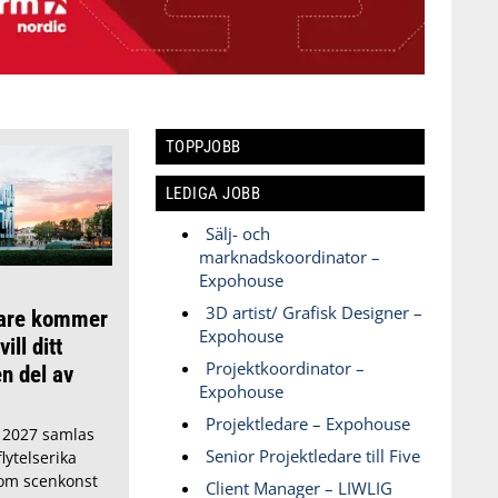
TOPPJOBB
LEDIGA JOBB
Sälj- och
marknadskoordinator –
Expohouse
3D artist/ Grafisk Designer –
dare kommer
Expohouse
ill ditt
Projektkoordinator –
n del av
Expohouse
Projektledare – Expohouse
i 2027 samlas
Senior Projektledare till Five
lytelserika
nom scenkonst
Client Manager – LIWLIG