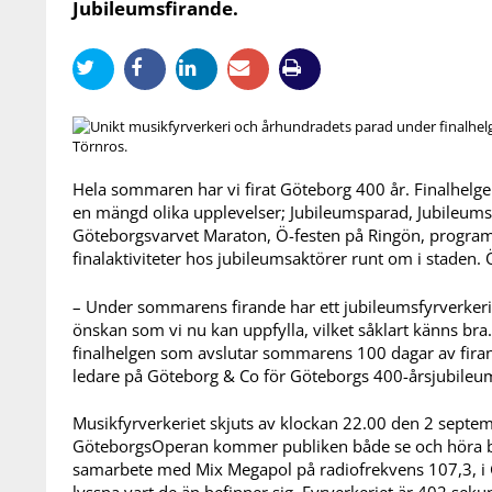
Jubileumsfirande.
Törnros.
Hela sommaren har vi firat Göteborg 400 år. Finalhelg
en mängd olika upplevelser; Jubileumsparad, Jubileumsf
Göteborgsvarvet Maraton, Ö-festen på Ringön, progra
finalaktiviteter hos jubileumsaktörer runt om i staden. Ö
– Under sommarens firande har ett jubileumsfyrverkeri 
önskan som vi nu kan uppfylla, vilket såklart känns bra. Det 
finalhelgen som avslutar sommarens 100 dagar av firan
ledare på Göteborg & Co för Göteborgs 400-årsjubileu
Musikfyrverkeriet skjuts av klockan 22.00 den 2 septem
GöteborgsOperan kommer publiken både se och höra br
samarbete med Mix Megapol på radiofrekvens 107,3, i 