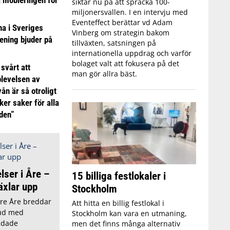
siktar nu på att spräcka 100-
miljonersvallen. I en intervju med
Eventeffect berättar vd Adam
 i Sveriges
Vinberg om strategin bakom
ening bjuder på
tillväxten, satsningen på
internationella uppdrag och varför
bolaget valt att fokusera på det
 svårt att
man gör allra bäst.
plevelsen av
ån är så otroligt
ker saker för alla
iden”
lser i Åre –
15 billiga festlokaler i
äxlar upp
Stockholm
ore Åre breddar
Att hitta en billig festlokal i
bud med
Stockholm kan vara en utmaning,
uidade
men det finns många alternativ