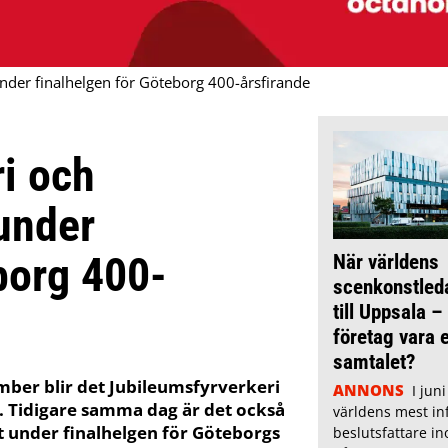
nder finalhelgen för Göteborg 400-årsfirande
i och
under
borg 400-
När världens
scenkonstle
till Uppsala – v
företag vara e
samtalet?
mber blir det Jubileumsfyrverkeri
ANNONS
I jun
. Tidigare samma dag är det också
världens mest inf
 under finalhelgen för Göteborgs
beslutsfattare i