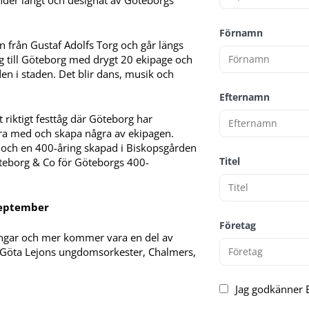
under långt och designat av Göteborgs
Förnamn
från Gustaf Adolfs Torg och går längs
g till Göteborg med drygt 20 ekipage och
den i staden. Det blir dans, musik och
Efternamn
t riktigt festtåg där Göteborg har
ara med och skapa några av ekipagen.
och en 400-åring skapad i Biskopsgården
Titel
teborg & Co för Göteborgs 400-
september
Företag
ingar och mer kommer vara en del av
 Göta Lejons ungdomsorkester, Chalmers,
Jag godkänner E