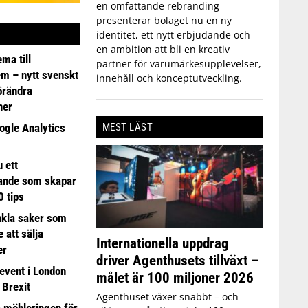
en omfattande rebranding
presenterar bolaget nu en ny
identitet, ett nytt erbjudande och
en ambition att bli en kreativ
ma till
partner för varumärkesupplevelser,
em – nytt svenskt
innehåll och konceptutveckling.
förändra
ner
MEST LÄST
ogle Analytics
 ett
ande som skapar
0 tips
nkla saker som
e att sälja
Internationella uppdrag
er
driver Agenthusets tillväxt –
event i London
målet är 100 miljoner 2026
 Brexit
Agenthuset växer snabbt – och
a möbleringen för