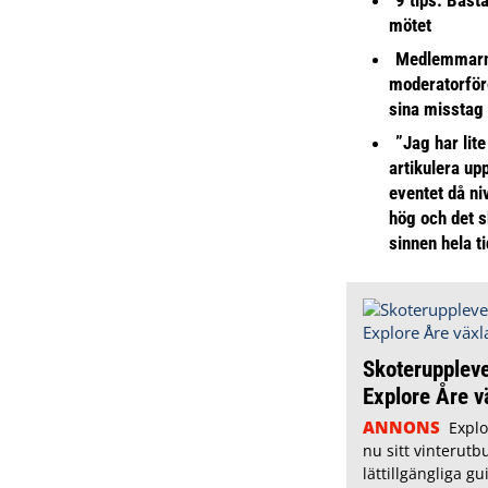
mötet
Medlemmarna
moderatorför
sina misstag
”Jag har lite
artikulera up
eventet då niv
hög och det s
sinnen hela t
Skoteruppleve
Explore Åre v
ANNONS
Expl
nu sitt vinterut
lättillgängliga g