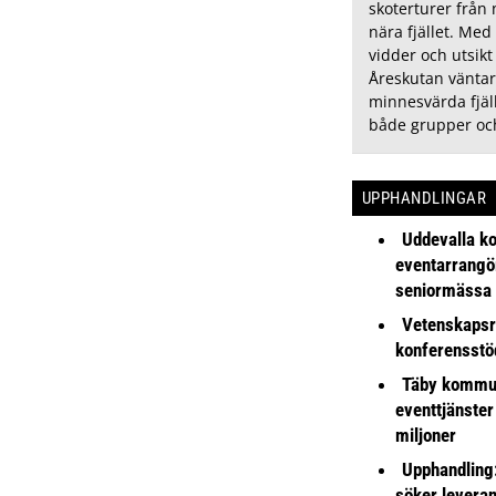
skoterturer från 
nära fjället. Med
vidder och utsikt
Åreskutan väntar
minnesvärda fjäll
både grupper och
UPPHANDLINGAR
Uddevalla k
eventarrangör 
seniormässa
Vetenskapsr
konferensstö
Täby kommu
eventtjänster
miljoner
Upphandling
söker leveran