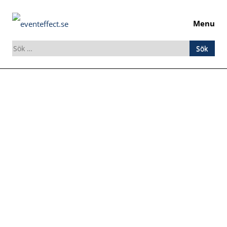
Menu
Sök
efter:
Skip
to
content