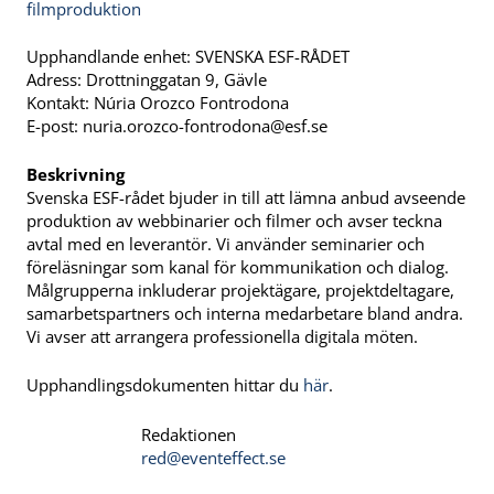
Upphandlande enhet: SVENSKA ESF-RÅDET
Adress: Drottninggatan 9, Gävle
Kontakt: Núria Orozco Fontrodona
E-post:
nuria.orozco-fontrodona@esf.se
Beskrivning
Svenska ESF-rådet bjuder in till att lämna anbud avseende
produktion av webbinarier och filmer och avser teckna
avtal med en leverantör. Vi använder seminarier och
föreläsningar som kanal för kommunikation och dialog.
Målgrupperna inkluderar projektägare, projektdeltagare,
samarbetspartners och interna medarbetare bland andra.
Vi avser att arrangera professionella digitala möten.
Upphandlingsdokumenten hittar du
här
.
Redaktionen
red@eventeffect.se