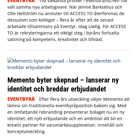
EVENTBYRÅ
Två välkända profiler i eventbranschen har
valt samma nya arbetsgivare. När Jennie Barkselius och
Olle Hellström nu ansluter till ACCESS TO återförenas de
dessutom som kollegor – flera år efter att de senast
arbetade tillsammans på Eventyr, idag Liwlig. För ACCESS
TO är rekryteringarna ett viktigt steg i byråns fortsatta
satsning på kompetens, kreativitet och tillväxt.
Memento byter skepnad – lanserar ny
identitet och breddar erbjudandet
EVENTBYRÅ
Efter flera års utveckling väljer Memento att
lämna sin traditionella eventbyråposition bakom sig. Med
en omfattande rebranding presenterar bolaget nu en ny
identitet, ett nytt erbjudande och en ambition att bli en
kreativ partner för varumärkesupplevelser, innehåll och
konceptutveckling.