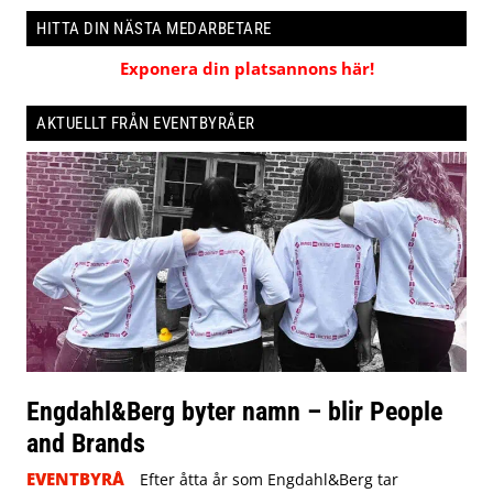
HITTA DIN NÄSTA MEDARBETARE
Exponera din platsannons här!
AKTUELLT FRÅN EVENTBYRÅER
Engdahl&Berg byter namn – blir People
and Brands
EVENTBYRÅ
Efter åtta år som Engdahl&Berg tar