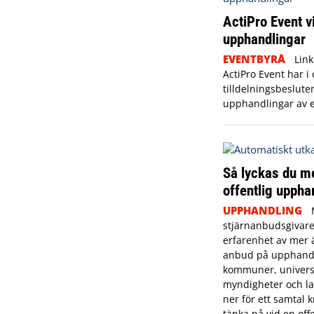
ActiPro Event v
upphandlingar
EVENTBYRÅ
Lin
ActiPro Event har i
tilldelningsbesluten
upphandlingar av e
Så lyckas du m
offentlig uppha
UPPHANDLING
stjärnanbudsgivare
erfarenhet av mer 
anbud på upphandl
kommuner, universi
myndigheter och lan
ner för ett samtal 
tänka på vid en offe