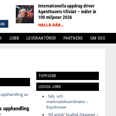
Internationella uppdrag driver
Agenthusets tillväxt – målet är
100 miljoner 2026
HALLÅ DÄR...
R
JOBB
LEVERANTÖRER
PARTNERS
OM OSS
TOPPJOBB
LEDIGA JOBB
Sälj- och
marknadskoordinator –
Expohouse
s upphandling
r
3D artist/ Grafisk Designer –