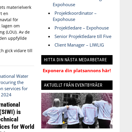
Expohouse
ets materielverk
Projektkoordinator –
t en
Expohouse
avtal för
t lagen om
Projektledare – Expohouse
ng (LOU). Av de
Senior Projektledare till Five
den uppfyllde
Client Manager – LIWLIG
h gick vidare till
HITTA DIN NÄSTA MEDARBETARE
Exponera din platsannons här!
AKTUELLT FRÅN EVENTBYRÅER
national
(SIWI) is
echnical
ices for World