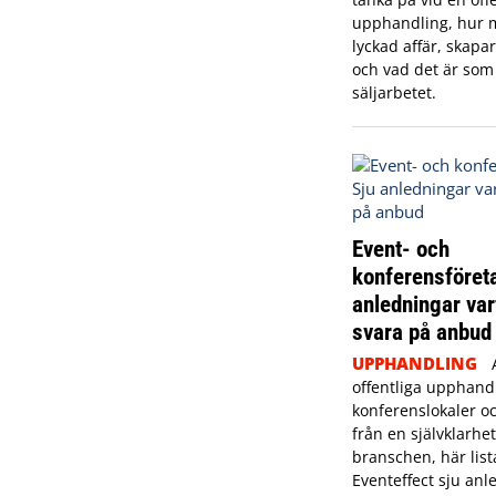
upphandling, hur 
lyckad affär, skapa
och vad det är som
säljarbetet.
Event- och
konferensföret
anledningar var
svara på anbud
UPPHANDLING
offentliga upphand
konferenslokaler oc
från en självklarhe
branschen, här list
Eventeffect sju anl