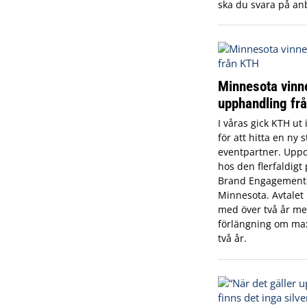
ska du svara på an
Minnesota vinn
upphandling fr
I våras gick KTH ut
för att hitta en ny s
eventpartner. Upp
hos den flerfaldigt
Brand Engagement
Minnesota. Avtalet l
med över två år med
förlängning om max
två år.