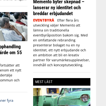
Memento byter skepnad –
lanserar ny identitet och
breddar erbjudandet
EVENTBYRÅ
Efter flera års
utveckling väljer Memento att
lämna sin traditionella
eventbyråposition bakom sig. Med
en omfattande rebranding
presenterar bolaget nu en ny
upphandling
identitet, ett nytt erbjudande och
värde om 55
en ambition att bli en kreativ
partner för varumärkesupplevelser,
innehåll och konceptutveckling.
fortsätter att
enom ett nytt
dertälje
 kommun och
MEST LÄST