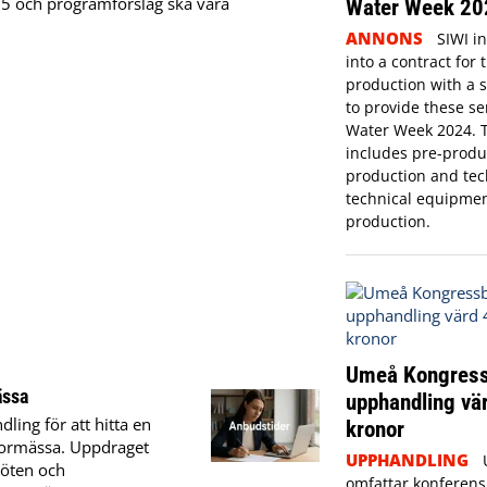
-25 och programförslag ska vara
Water Week 20
ANNONS
SIWI i
into a contract for 
production with a s
to provide these se
Water Week 2024. 
includes pre-produc
production and tech
technical equipmen
production.
Umeå Kongress
ässa
upphandling vär
ing för att hitta en
kronor
iormässa. Uppdraget
UPPHANDLING
möten och
omfattar konferens