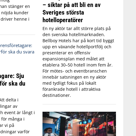
– siktar på att bli en av
man stänger en
Sveriges största
r nöjda kunder
hotelloperatörer
 driver henne i
En ny aktör tar allt större plats på
den svenska hotellmarknaden.
Bellboy Hotels har på kort tid byggt
upp en växande hotellportfölj och
presenterar en offensiv
expansionsplan med målet att
etablera 30–50 hotell inom fem år.
För mötes- och eventbranschen
agare: Sju
innebär satsningen en ny aktör
för ska du
med tydligt fokus på lokalt
förankrade hotell i attraktiva
destinationer.
Att delta i
lingar av
h event är långt i
t för många i
ar vi på
edningar varför