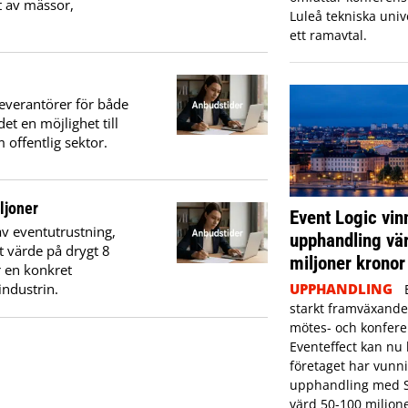
t av mässor,
Luleå tekniska unive
ett ramavtal.
everantörer för både
t en möjlighet till
offentlig sektor.
ljoner
Event Logic vin
v eventutrustning,
upphandling vä
t värde på drygt 8
miljoner kronor
r en konkret
industrin.
UPPHANDLING
starkt framväxande
mötes- och konfer
Eventeffect kan nu 
företaget har vunni
upphandling med S
värd 50-100 miljone