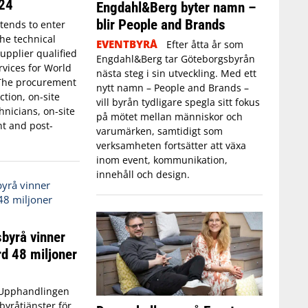
24
Engdahl&Berg byter namn –
blir People and Brands
ntends to enter
the technical
EVENTBYRÅ
Efter åtta år som
upplier qualified
Engdahl&Berg tar Göteborgsbyrån
rvices for World
nästa steg i sin utveckling. Med ett
The procurement
nytt namn – People and Brands –
tion, on-site
vill byrån tydligare spegla sitt fokus
nicians, on-site
på mötet mellan människor och
t and post-
varumärken, samtidigt som
verksamheten fortsätter att växa
inom event, kommunikation,
innehåll och design.
byrå vinner
d 48 miljoner
Upphandlingen
byråtjänster för