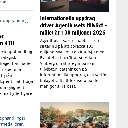
bud.
Internationella uppdrag
driver Agenthusets tillväxt –
målet är 100 miljoner 2026
er
Agenthuset växer snabbt – och
ån KTH
siktar nu på att spräcka 100-
 i en upphandling
miljonersvallen. I en intervju med
trategisk
Eventeffect berättar vd Adam
Vinberg om strategin bakom
draget hamnade
tillväxten, satsningen på
 prisbelönta
internationella uppdrag och varför
-byrån
bolaget valt att fokusera på det
öper till att börja
man gör allra bäst.
 möjlighet till
imalt ytterligare