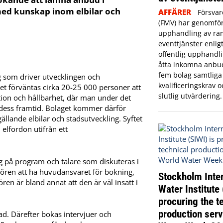
ed kunskap inom elbilar och
AFFÄRER
Försvar
(FMV) har genomför
upphandling av ram
eventtjänster enlig
offentlig upphandli
åtta inkomna anbu
fem bolag samtliga
 som driver utvecklingen och
kvalificeringskrav oc
et förväntas cirka 20-25 000 personer att
slutlig utvärdering.
on och hållbarhet, där man under det
h dess framtid. Bolaget kommer därför
lande elbilar och stadsutveckling. Syftet
 elfordon utifrån ett
g på program och talare som diskuteras i
ren att ha huvudansvaret för bokning,
Stockholm Inter
en är bland annat att den är väl insatt i
Water Institute 
procuring the t
production serv
d. Därefter bokas intervjuer och