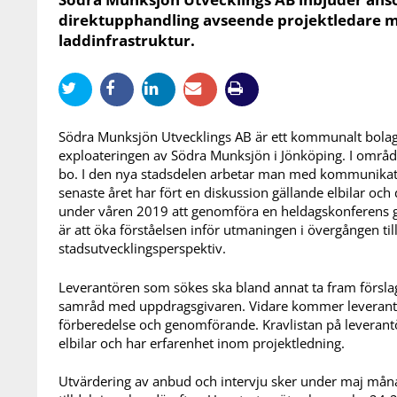
direktupphandling avseende projektledare m
laddinfrastruktur.
Södra Munksjön Utvecklings AB är ett kommunalt bolag
exploateringen av Södra Munksjön i Jönköping. I områd
bo. I den nya stadsdelen arbetar man med kommunikati
senaste året har fört en diskussion gällande elbilar oc
under våren 2019 att genomföra en heldagskonferens gäl
är att öka förståelsen inför utmaningen i övergången till
stadsutvecklingsperspektiv.
Leverantören som sökes ska bland annat ta fram försla
samråd med uppdragsgivaren. Vidare kommer leverantö
förberedelse och genomförande. Kravlistan på leverantör
elbilar och har erfarenhet inom projektledning.
Utvärdering av anbud och intervju sker under maj måna