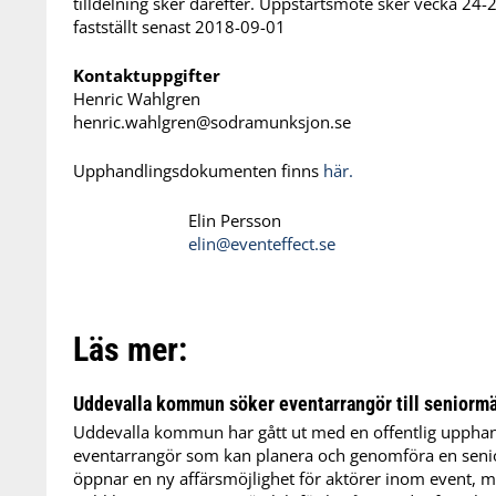
tilldelning sker därefter. Uppstartsmöte sker vecka 24
fastställt senast 2018-09-01
Kontaktuppgifter
Henric Wahlgren
henric.wahlgren@sodramunksjon.se
Upphandlingsdokumenten finns
här.
Elin Persson
elin@eventeffect.se
Läs mer:
Uddevalla kommun söker eventarrangör till seniorm
Uddevalla kommun har gått ut med en offentlig upphandl
eventarrangör som kan planera och genomföra en sen
öppnar en ny affärsmöjlighet för aktörer inom event, 