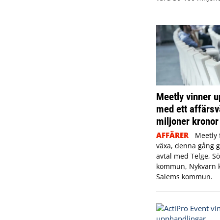
Meetly vinner 
med ett affärs
miljoner kronor
AFFÄRER
Meetly 
växa, denna gång g
avtal med Telge, Sö
kommun, Nykvarn
Salems kommun.