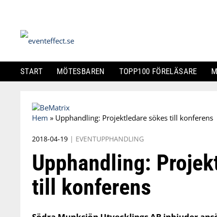
START
MÖTESBAREN
TOPP100 FÖRELÄSARE
M
Skip
to
Hem
»
Upphandling: Projektledare sökes till konferens
content
2018-04-19
|
EVENTUPPHANDLING
Upphandling: Projek
till konferens
Södra Munksjön Utvecklings AB inbjuder ans