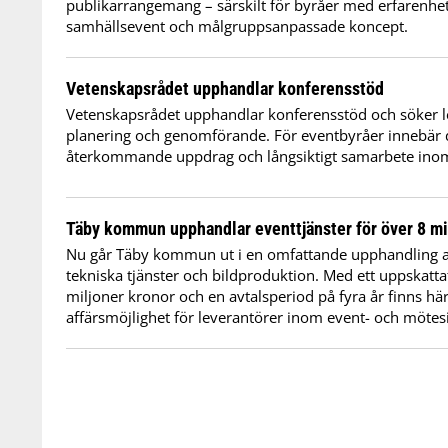
publikarrangemang – särskilt för byråer med erfarenhe
samhällsevent och målgruppsanpassade koncept.
Vetenskapsrådet upphandlar konferensstöd
Vetenskapsrådet upphandlar konferensstöd och söker l
planering och genomförande. För eventbyråer innebär de
återkommande uppdrag och långsiktigt samarbete inom 
Täby kommun upphandlar eventtjänster för över 8 mi
Nu går Täby kommun ut i en omfattande upphandling a
tekniska tjänster och bildproduktion. Med ett uppskatta
miljoner kronor och en avtalsperiod på fyra år finns hä
affärsmöjlighet för leverantörer inom event- och mötes