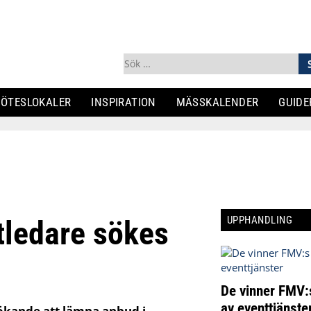
Sök
efter:
ÖTESLOKALER
INSPIRATION
MÄSSKALENDER
GUIDE
UPPHANDLING
tledare sökes
De vinner FMV:
av eventtjänste
ökande att lämna anbud i