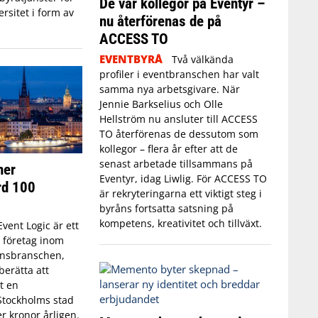
De var kollegor på Eventyr –
rsitet i form av
nu återförenas de på
ACCESS TO
EVENTBYRÅ
Två välkända
profiler i eventbranschen har valt
samma nya arbetsgivare. När
Jennie Barkselius och Olle
Hellström nu ansluter till ACCESS
TO återförenas de dessutom som
kollegor – flera år efter att de
senast arbetade tillsammans på
ner
Eventyr, idag Liwlig. För ACCESS TO
rd 100
är rekryteringarna ett viktigt steg i
byråns fortsatta satsning på
kompetens, kreativitet och tillväxt.
Event Logic är ett
 företag inom
ensbranschen,
berätta att
t en
tockholms stad
r kronor årligen.