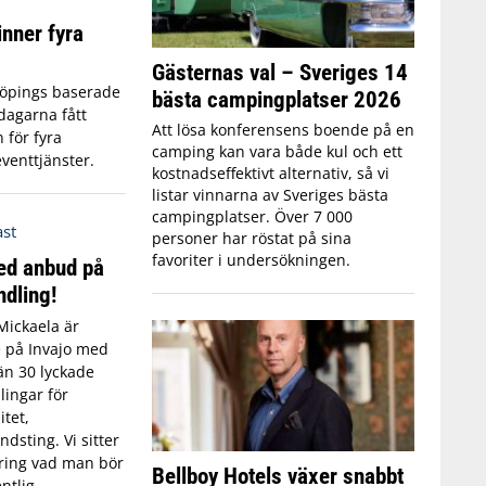
inner fyra
Gästernas val – Sveriges 14
köpings baserade
bästa campingplatser 2026
 dagarna fått
Att lösa konferensens boende på en
 för fyra
camping kan vara både kul och ett
venttjänster.
kostnadseffektivt alternativ, så vi
listar vinnarna av Sveriges bästa
campingplatser. Över 7 000
personer har röstat på sina
favoriter i undersökningen.
ed anbud på
ndling!
Mickaela är
 på Invajo med
än 30 lyckade
ingar för
tet,
dsting. Vi sitter
kring vad man bör
Bellboy Hotels växer snabbt
ntlig