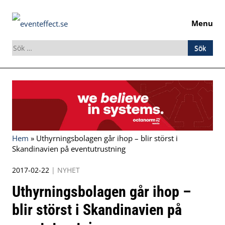
Menu
Sök
efter:
Skip
to
content
Hem
»
Uthyrningsbolagen går ihop – blir störst i
Skandinavien på eventutrustning
2017-02-22
|
NYHET
Uthyrningsbolagen går ihop –
blir störst i Skandinavien på