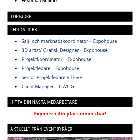
Festlokal Malmö
TOPPJOBB
LEDIGA JOBB
Sälj- och marknadskoordinator – Expohouse
3D artist/ Grafisk Designer – Expohouse
Projektkoordinator – Expohouse
Projektledare – Expohouse
Senior Projektledare till Five
Client Manager – LIWLIG
HITTA DIN NÄSTA MEDARBETARE
Exponera din platsannons här!
AKTUELLT FRÅN EVENTBYRÅER