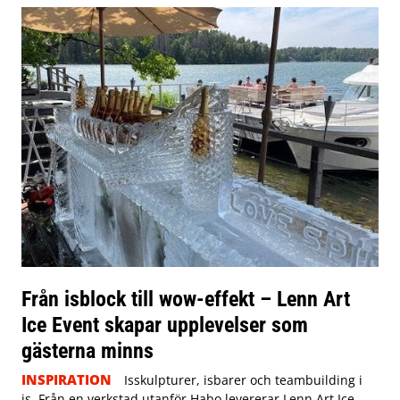
Från isblock till wow-effekt – Lenn Art
Ice Event skapar upplevelser som
gästerna minns
INSPIRATION
Isskulpturer, isbarer och teambuilding i
is. Från en verkstad utanför Habo levererar Lenn Art Ice