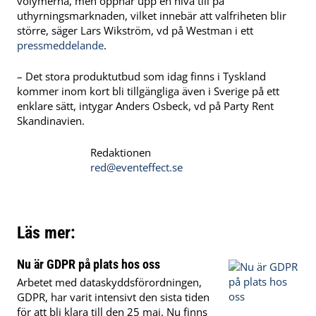
volymerna, men öppnar upp en nivå till på
uthyrningsmarknaden, vilket innebär att valfriheten blir
större, säger Lars Wikström, vd på Westman i ett
pressmeddelande
.
– Det stora produktutbud som idag finns i Tyskland
kommer inom kort bli tillgängliga även i Sverige på ett
enklare sätt, intygar Anders Osbeck, vd på Party Rent
Skandinavien.
Redaktionen
red@eventeffect.se
Läs mer:
Nu är GDPR på plats hos oss
Arbetet med dataskyddsförordningen,
GDPR, har varit intensivt den sista tiden
för att bli klara till den 25 maj. Nu finns