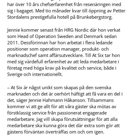
har över 10 års chefserfarenhet från resenäringen med
sig i bagaget. Med tio månader kvar till öppning av Petter
Stordalens prestigefulla hotell på Brunkebergstorg.
Jennie kommer senast från HRG Nordic där hon verkat
som Head of Operation Sweden and Denmark sedan
2011. Dessförinnan har hon arbetat i flera ledande
positioner som operation manager, produkt- och
marknadschef samt affärsutvecklare. Till At Six tar hon
med sig värdefull erfarenhet av att leda medarbetare i
företag med höga krav på kvalitet och service, både i
Sverige och internationellt.
– At Six är något unikt som skapas på den svenska
marknaden och det är oerhört häftigt att få vara en del i
det, säger Jennie Hahmann Håkanson. Tillsammans
kommer vi att ge allt för att våra gäster ska mötas av
förstklassig service från passionerat engagerade
medarbetare. Jag vill skapa förutsättningar för att alla
medarbetare ska kunna göra det där extra som gör att
gästens förväntan överträffas om och om igen.