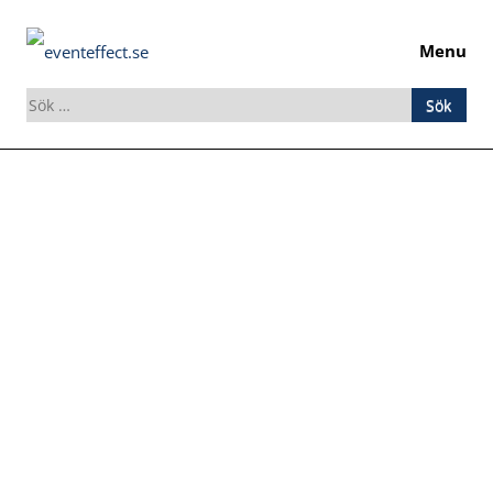
Menu
Sök
efter:
Skip
to
content