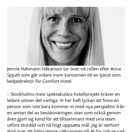
Jennie Hahmann Håkanson tar över vd-rollen efter Anna
Spjuth som går vidare inom koncernen till en tjänst som
kedjedirektör för Comfort Hotel.
– Stockholms mest spektakulära hotellprojekt kräver en
ledare utöver det vanliga. Vi har haft lyckan att finna en
person som inte bara kommer in med nya perspektiv från
en annan del av besöksnäringen utan som också genom
åren gjort sig känd för att tillsammans med sina team
utföra stordåd och nå högt uppsatta mål. Jag är oerhört
glad över att hälsa Jennie välkommen till At Six och se vad