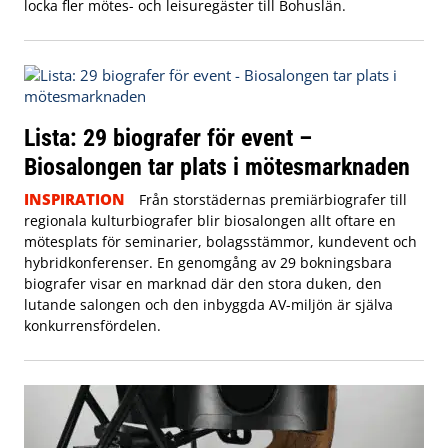
locka fler mötes- och leisuregäster till Bohuslän.
Lista: 29 biografer för event –
Biosalongen tar plats i mötesmarknaden
INSPIRATION
Från storstädernas premiärbiografer till
regionala kulturbiografer blir biosalongen allt oftare en
mötesplats för seminarier, bolagsstämmor, kundevent och
hybridkonferenser. En genomgång av 29 bokningsbara
biografer visar en marknad där den stora duken, den
lutande salongen och den inbyggda AV-miljön är själva
konkurrensfördelen.