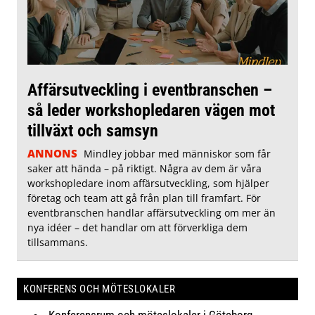
Affärsutveckling i eventbranschen –
så leder workshopledaren vägen mot
tillväxt och samsyn
ANNONS
Mindley jobbar med människor som får
saker att hända – på riktigt. Några av dem är våra
workshopledare inom affärsutveckling, som hjälper
företag och team att gå från plan till framfart. För
eventbranschen handlar affärsutveckling om mer än
nya idéer – det handlar om att förverkliga dem
tillsammans.
KONFERENS OCH MÖTESLOKALER
Konferensrum och möteslokaler i Göteborg