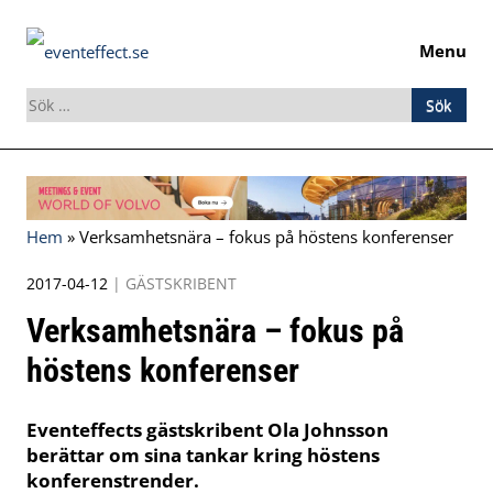
Menu
Sök
efter:
Skip
to
content
Hem
»
Verksamhetsnära – fokus på höstens konferenser
2017-04-12
|
GÄSTSKRIBENT
Verksamhetsnära – fokus på
höstens konferenser
Eventeffects gästskribent Ola Johnsson
berättar om sina tankar kring höstens
konferenstrender.