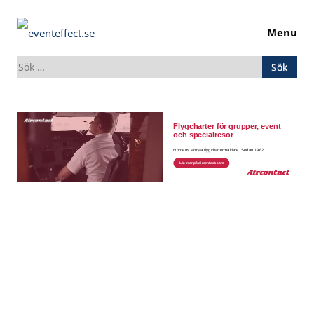
Menu
Sök
efter:
Skip
to
content