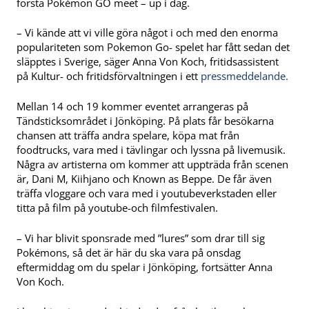
första Pokémon GO meet – up i dag.
– Vi kände att vi ville göra något i och med den enorma
populariteten som Pokemon Go- spelet har fått sedan det
släpptes i Sverige, säger Anna Von Koch, fritidsassistent
på Kultur- och fritidsförvaltningen i ett
pressmeddelande.
Mellan 14 och 19 kommer eventet arrangeras på
Tändsticksområdet i Jönköping. På plats får besökarna
chansen att träffa andra spelare, köpa mat från
foodtrucks, vara med i tävlingar och lyssna på livemusik.
Några av artisterna om kommer att uppträda från scenen
är, Dani M, Kiihjano och Known as Beppe. De får även
träffa vloggare och vara med i youtubeverkstaden eller
titta på film på youtube-och filmfestivalen.
– Vi har blivit sponsrade med ”lures” som drar till sig
Pokémons, så det är här du ska vara på onsdag
eftermiddag om du spelar i Jönköping, fortsätter Anna
Von Koch.