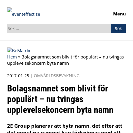
Menu
Sök
efter:
Skip
to
Hem
»
Bolagsnamnet som blivit för populärt – nu tvingas
content
upplevelsekoncern byta namn
2017-01-25
|
OMVÄRLDSBEVAKNING
Bolagsnamnet som blivit för
populärt – nu tvingas
upplevelsekoncern byta namn
2E Group planerar att byta namn, det efter att
det populära namnet kan förknippas med ett