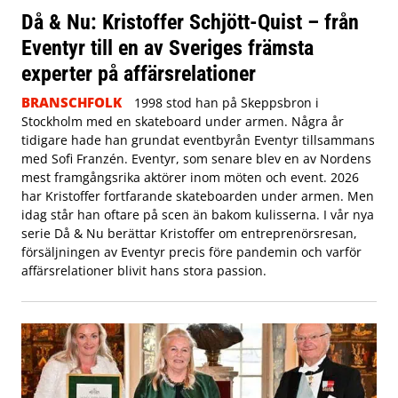
Då & Nu: Kristoffer Schjött-Quist – från
Eventyr till en av Sveriges främsta
experter på affärsrelationer
BRANSCHFOLK
1998 stod han på Skeppsbron i
Stockholm med en skateboard under armen. Några år
tidigare hade han grundat eventbyrån Eventyr tillsammans
med Sofi Franzén. Eventyr, som senare blev en av Nordens
mest framgångsrika aktörer inom möten och event. 2026
har Kristoffer fortfarande skateboarden under armen. Men
idag står han oftare på scen än bakom kulisserna. I vår nya
serie Då & Nu berättar Kristoffer om entreprenörsresan,
försäljningen av Eventyr precis före pandemin och varför
affärsrelationer blivit hans stora passion.