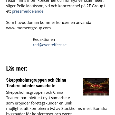
redan finns inom koncernen och för nya verksamheter,
säger Pelle Mattisson, vd och koncernchef på 2E Group i
ett
pressmeddelande
.
Som huvuddomän kommer koncernen använda
www.momentgroup.com.
Redaktionen
red@eventeffect.se
Läs mer:
Skeppsholmsgruppen och China
Teatern inleder samarbete
Skeppsholmsgruppen och China
Teatern har inlett ett nytt samarbete
som erbjuder företagskunder en unik
möjlighet att kombinera två av Stockholms mest ikoniska
byggnader för konferenser och event.