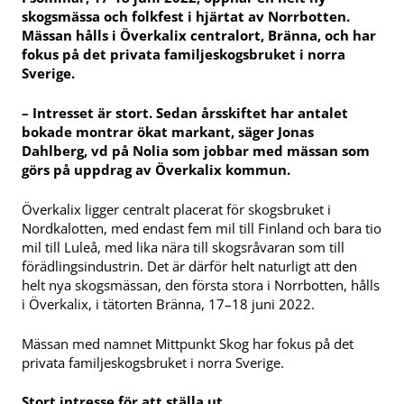
skogsmässa och folkfest i hjärtat av Norrbotten.
Mässan hålls i Överkalix centralort, Bränna, och har
fokus på det privata familjeskogsbruket i norra
Sverige.
– Intresset är stort.
Sedan årsskiftet har antalet
bokade montrar ökat markant, säger Jonas
Dahlberg, vd på Nolia som jobbar med mässan som
görs på uppdrag av Överkalix kommun.
Överkalix ligger centralt placerat för skogsbruket i
Nordkalotten, med endast fem mil till Finland och bara tio
mil till Luleå, med lika nära till skogsråvaran som till
förädlingsindustrin. Det är därför helt naturligt att den
helt nya skogsmässan, den första stora i Norrbotten, hålls
i Överkalix, i tätorten Bränna, 17–18 juni 2022.
Mässan med namnet Mittpunkt Skog har fokus på det
privata familjeskogsbruket i norra Sverige.
Stort intresse för att ställa ut