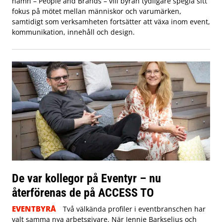
namn – People and Brands – vill byrån tydligare spegla sitt
fokus på mötet mellan människor och varumärken,
samtidigt som verksamheten fortsätter att växa inom event,
kommunikation, innehåll och design.
De var kollegor på Eventyr – nu
återförenas de på ACCESS TO
EVENTBYRÅ
Två välkända profiler i eventbranschen har
valt samma nya arbetsgivare. När Jennie Barkselius och