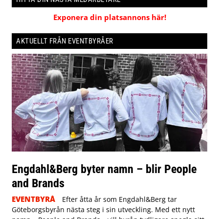
Exponera din platsannons här!
AKTUELLT FRÅN EVENTBYRÅER
Engdahl&Berg byter namn – blir People
and Brands
EVENTBYRÅ
Efter åtta år som Engdahl&Berg tar
Göteborgsbyrån nästa steg i sin utveckling. Med ett nytt