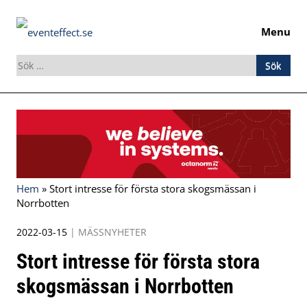
Menu
Sök
efter:
Skip
to
content
Hem
»
Stort intresse för första stora skogsmässan i
Norrbotten
2022-03-15
|
MÄSSNYHETER
Stort intresse för första stora
skogsmässan i Norrbotten