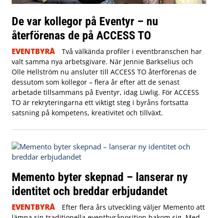
De var kollegor på Eventyr – nu
återförenas de på ACCESS TO
EVENTBYRÅ
Två välkända profiler i eventbranschen har
valt samma nya arbetsgivare. När Jennie Barkselius och
Olle Hellström nu ansluter till ACCESS TO återförenas de
dessutom som kollegor – flera år efter att de senast
arbetade tillsammans på Eventyr, idag Liwlig. För ACCESS
TO är rekryteringarna ett viktigt steg i byråns fortsatta
satsning på kompetens, kreativitet och tillväxt.
Memento byter skepnad – lanserar ny
identitet och breddar erbjudandet
EVENTBYRÅ
Efter flera års utveckling väljer Memento att
lämna sin traditionella eventbyråposition bakom sig. Med