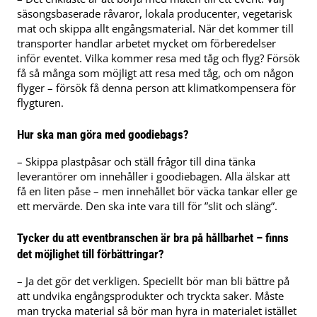
säsongsbaserade råvaror, lokala producenter, vegetarisk
mat och skippa allt engångsmaterial. När det kommer till
transporter handlar arbetet mycket om förberedelser
inför eventet. Vilka kommer resa med tåg och flyg? Försök
få så många som möjligt att resa med tåg, och om någon
flyger – försök få denna person att klimatkompensera för
flygturen.
Hur ska man göra med goodiebags?
– Skippa plastpåsar och ställ frågor till dina tänka
leverantörer om innehåller i goodiebagen. Alla älskar att
få en liten påse – men innehållet bör väcka tankar eller ge
ett mervärde. Den ska inte vara till för ”slit och släng”.
Tycker du att eventbranschen är bra på hållbarhet – finns
det möjlighet till förbättringar?
– Ja det gör det verkligen. Speciellt bör man bli bättre på
att undvika engångsprodukter och tryckta saker. Måste
man trycka material så bör man hyra in materialet istället