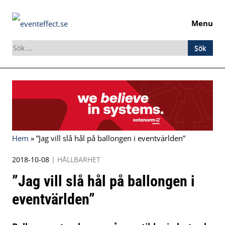
Menu
Sök
efter:
Skip
to
content
Hem
»
”Jag vill slå hål på ballongen i eventvärlden”
2018-10-08
|
HÅLLBARHET
”Jag vill slå hål på ballongen i
eventvärlden”