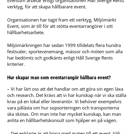
Eventum arbetar enligt organisationen Håll Sverige Rents
verktyg, för att skapa hållbarare event.
Organisationen har tagit fram ett verktyg, Miljömärkt
Event, som är till för att stötta eventarrangörer i sitt
hållbarhetsarbete.
Miljömärkningen har sedan 1999 tilldelats flera hundra
festivaler, sportevenemang, mässor och möten som alla
har bedömts och godkänts enligt Håll Sverige Rents
kriterier.
Hur skapar man som eventarrangör hållbara event?
– Vi har lärt oss att det handlar om att göra sin egen läxa
och research. Det krävs att vi har kunskap när vi ska ställa
krav på en lokal eller leverantör. Vi behöver exempelvis
vara pålästa om hur sopsorteringen och transporterna
ska skötas. Om man inte har mycket kunskap, kan man
anlita en hållbarhetskonsult som hjälper en på vägen.
– Det enklaste är att börja med maten till ett event. Välj