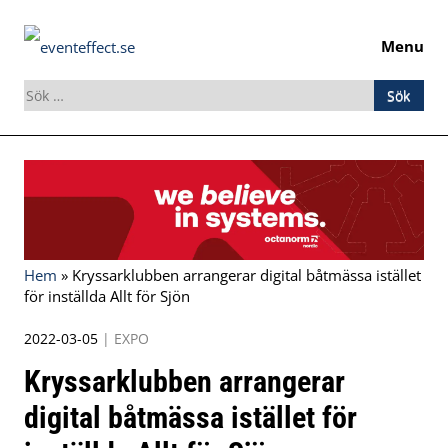
Menu
Sök
efter:
Skip
to
content
Hem
»
Kryssarklubben arrangerar digital båtmässa istället
för inställda Allt för Sjön
2022-03-05
|
EXPO
Kryssarklubben arrangerar
digital båtmässa istället för