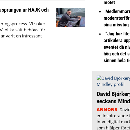
mötet
a sprungen ur HAJK och
Medlemmarna
moderatorför
eringsprocess. Vi söker
sina misstag
å olika sätt behövs för
”Jag har lite
ar varit en intressant
artikulera up
eventet då niv
hög och det s
sinnen hela t
David Björker
veckans Mindl
ANNONS
David
en inspirerande 
inom digital mar
som hjälper föret