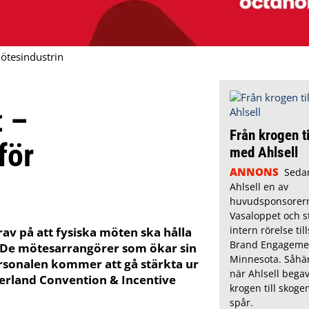
mötesindustrin
t –
Från krogen t
för
med Ahlsell
ANNONS
Seda
Ahlsell en av
huvudsponsorerna
Vasaloppet och s
intern rörelse t
av på att fysiska möten ska hålla
Brand Engageme
ta. De mötesarrangörer som ökar sin
Minnesota. Såhär 
ersonalen kommer att gå stärkta ur
när Ahlsell begav
zerland Convention & Incentive
krogen till skoge
spår.