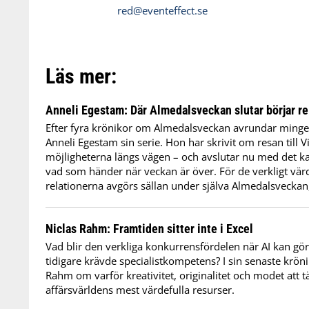
red@eventeffect.se
Läs mer:
Anneli Egestam: Där Almedalsveckan slutar börjar re
Efter fyra krönikor om Almedalsveckan avrundar minge
Anneli Egestam sin serie. Hon har skrivit om resan till 
möjligheterna längs vägen – och avslutar nu med det kan
vad som händer när veckan är över. För de verkligt värd
relationerna avgörs sällan under själva Almedalsveckan, u
Niclas Rahm: Framtiden sitter inte i Excel
Vad blir den verkliga konkurrensfördelen när AI kan gör
tidigare krävde specialistkompetens? I sin senaste krön
Rahm om varför kreativitet, originalitet och modet att tä
affärsvärldens mest värdefulla resurser.