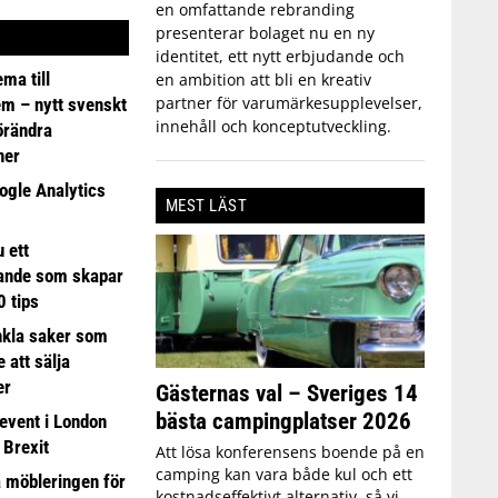
en omfattande rebranding
presenterar bolaget nu en ny
identitet, ett nytt erbjudande och
ma till
en ambition att bli en kreativ
partner för varumärkesupplevelser,
em – nytt svenskt
innehåll och konceptutveckling.
förändra
ner
ogle Analytics
MEST LÄST
 ett
ande som skapar
0 tips
nkla saker som
e att sälja
er
Gästernas val – Sveriges 14
bästa campingplatser 2026
event i London
 Brexit
Att lösa konferensens boende på en
camping kan vara både kul och ett
a möbleringen för
kostnadseffektivt alternativ, så vi