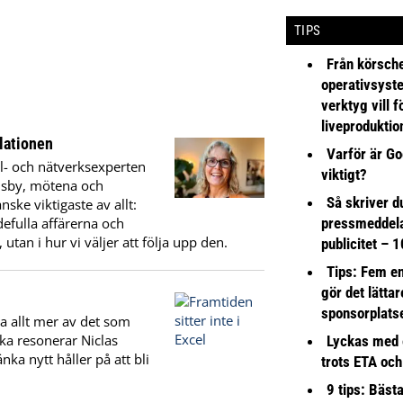
TIPS
Från körsche
operativsyst
verktyg vill 
liveproduktio
lationen
Varför är Go
l- och nätverksexperten
viktigt?
Visby, mötena och
Så skriver du
ske viktigaste av allt:
pressmeddel
efulla affärerna och
tan i hur vi väljer att följa upp den.
publicitet – 1
Tips: Fem e
gör det lättar
sponsorplats
a allt mer av det som
ika resonerar Niclas
Lyckas med 
nka nytt håller på att bli
trots ETA och
9 tips: Bäst