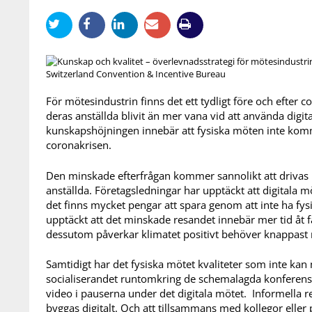
Switzerland Convention & Incentive Bureau
För mötesindustrin finns det ett tydligt före och efter
deras anställda blivit än mer vana vid att använda digita
kunskapshöjningen innebär att fysiska möten inte kom
coronakrisen.
Den minskade efterfrågan kommer sannolikt att drivas 
anställda. Företagsledningar har upptäckt att digitala mö
det finns mycket pengar att spara genom att inte ha f
upptäckt att det minskade resandet innebär mer tid åt fam
dessutom påverkar klimatet positivt behöver knappast
Samtidigt har det fysiska mötet kvaliteter som inte kan
socialiserandet runtomkring de schemalagda konferenspa
video i pauserna under det digitala mötet. Informella re
byggas digitalt. Och att tillsammans med kollegor eller 