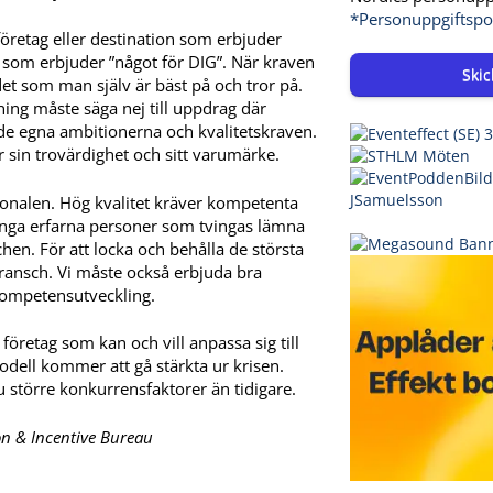
*Personuppgiftspo
 företag eller destination som erbjuder
et som erbjuder ”något för DIG”. När kraven
Skic
et som man själv är bäst på och tror på.
ing måste säga nej till uppdrag där
 egna ambitionerna och kvalitetskraven.
r sin trovärdighet och sitt varumärke.
ersonalen. Hög kvalitet kräver kompetenta
många erfarna personer som tvingas lämna
hen. För att locka och behålla de största
bransch. Vi måste också erbjuda bra
 kompetensutveckling.
företag som kan och vill anpassa sig till
dell kommer att gå stärkta ur krisen.
 större konkurrensfaktorer än tidigare.
n & Incentive Bureau