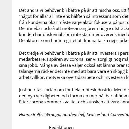
Det andra vi behöver bli bättre på är att nischa oss. Ett
”något för alla” är inte ens hälften så intressant som d
från kunderna ökar måste varje aktör fokusera på just d
Det innebär också att mötesarrangörer i högre utsträckn
kunden har önskemål som inte stämmer överens med de
De aktörer som har integritet att kunna tacka nej stärke
Det tredje vi behöver bli bättre på är att investera i p
medarbetare. I spåren av corona, ser vi sorgligt nog 
sina jobb. Många av dessa väljer också att lämna bransc
talangerna räcker det inte med att bara vara en skojig 
arbetsvillkor, motverka övertidsarbete och investera i
Just nu ritas kartan om för hela mötesindustrin. Men de 
den nya verkligheten och forma en mer hållbar affärsmo
Efter corona kommer kvalitet och kunskap att vara ännu
Hanna Rolfer Wrangö, nordenchef, Switzerland Conventio
Redaktionen