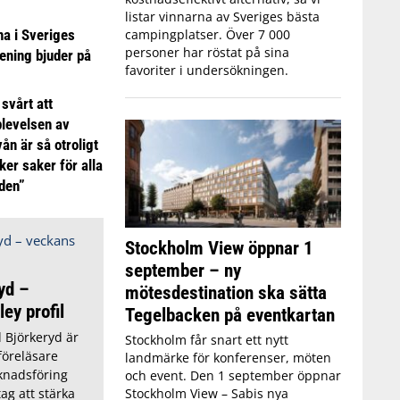
listar vinnarna av Sveriges bästa
 i Sveriges
campingplatser. Över 7 000
personer har röstat på sina
ening bjuder på
favoriter i undersökningen.
 svårt att
plevelsen av
ån är så otroligt
ker saker för alla
iden”
Stockholm View öppnar 1
september – ny
yd –
mötesdestination ska sätta
ey profil
Tegelbacken på eventkartan
 Björkeryd är
Stockholm får snart ett nytt
föreläsare
landmärke för konferenser, möten
knadsföring
och event. Den 1 september öppnar
Stockholm View – Sabis nya
ag att stärka