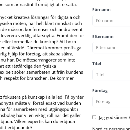
on som är nästintill omöjligt att ersätta.
Förnamn
mycket kreativa lösningar för digitala och
ysiska möten, har helt klart minskat i och
å de mässor, konferenser och andra event
everera verklig affärsnytta. Framtiden för
Efternamn
e eller förmedlar du kunskap? Att boka
a en affärsidé. Däremot kommer proffsiga
ig hjälp för företag, att skapa säkra,
i nu har. De mötesarrangörer som inte
Titel
t att rättfärdiga den fysiska
xibelt söker samarbeten utifrån kundens
och respekt för branschen. De kommer
Företag
tt fokusera på kunskap i alla led. Få byråer
undnytta måste vi förstå exakt vad kunden
ppna för samarbeten med utgångspunkt i
bolag har vi en viktig roll när det gäller
Jag godkänner E
erbjuda. Vilken expertis kan du erbjuda
ditt erbjudande?
Nordics personuppg