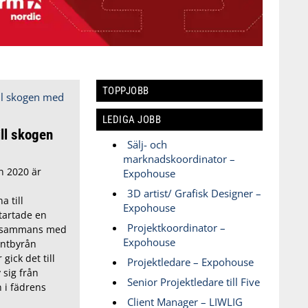
TOPPJOBB
LEDIGA JOBB
ill skogen
Sälj- och
marknadskoordinator –
n 2020 är
Expohouse
3D artist/ Grafisk Designer –
 till
Expohouse
tartade en
Projektkoordinator –
illsammans med
Expohouse
ntbyrån
gick det till
Projektledare – Expohouse
 sig från
Senior Projektledare till Five
n i fädrens
Client Manager – LIWLIG