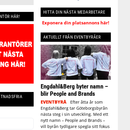
HITTA DIN NÄSTA MEDARBETARE
ANTÖR HÄR!
Exponera din platsannons här!
AKTUELLT FRÅN EVENTBYRÅER
Engdahl&Berg byter namn –
blir People and Brands
STNADSFRIA
EVENTBYRÅ
Efter åtta år som
Engdahl&Berg tar Göteborgsbyrån
nästa steg i sin utveckling. Med ett
nytt namn – People and Brands –
vill byrån tydligare spegla sitt fokus