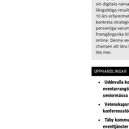
sin digitala närv
långsiktiga resul
10 års erfarenhe
konkreta strategi
personliga varu
framgångsrika til
online. Denna vec
chansen att lära
lite mer.
UPPHANDLINGAR
Uddevalla k
eventarrangör 
seniormässa
Vetenskapsr
konferensstö
Täby kommu
eventtjänster