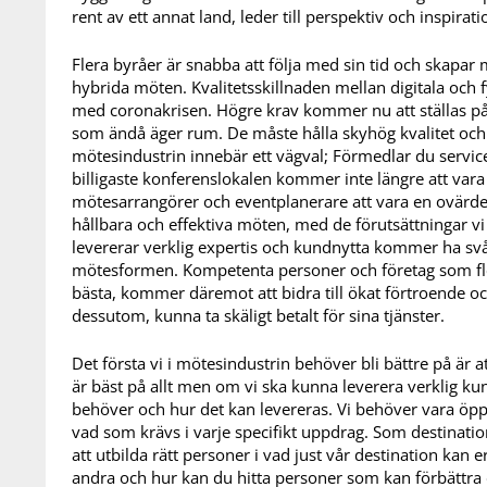
rent av ett annat land, leder till perspektiv och inspirati
Flera byråer är snabba att följa med sin tid och skapar 
hybrida möten. Kvalitetsskillnaden mellan digitala och f
med coronakrisen. Högre krav kommer nu att ställas p
som ändå äger rum. De måste hålla skyhög kvalitet och l
mötesindustrin innebär ett vägval; Förmedlar du servic
billigaste konferenslokalen kommer inte längre att var
mötesarrangörer och eventplanerare att vara en ovärderl
hållbara och effektiva möten, med de förutsättningar v
levererar verklig expertis och kundnytta kommer ha svår
mötesformen. Kompetenta personer och företag som fle
bästa, kommer däremot att bidra till ökat förtroende 
dessutom, kunna ta skäligt betalt för sina tjänster.
Det första vi i mötesindustrin behöver bli bättre på är a
är bäst på allt men om vi ska kunna leverera verklig k
behöver och hur det kan levereras. Vi behöver vara ö
vad som krävs i varje specifikt uppdrag. Som destinations
att utbilda rätt personer i vad just vår destination kan 
andra och hur kan du hitta personer som kan förbättra 