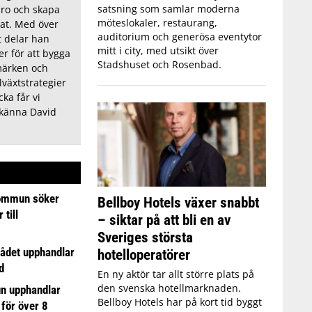
satsning som samlar moderna
aro och skapa
möteslokaler, restaurang,
tat. Med över
auditorium och generösa eventytor
t delar han
mitt i city, med utsikt över
er för att bygga
Stadshuset och Rosenbad.
märken och
lväxtstrategier
ka får vi
 känna David
ommun söker
Bellboy Hotels växer snabbt
till
– siktar på att bli en av
Sveriges största
ådet upphandlar
hotelloperatörer
d
En ny aktör tar allt större plats på
den svenska hotellmarknaden.
n upphandlar
Bellboy Hotels har på kort tid byggt
 för över 8