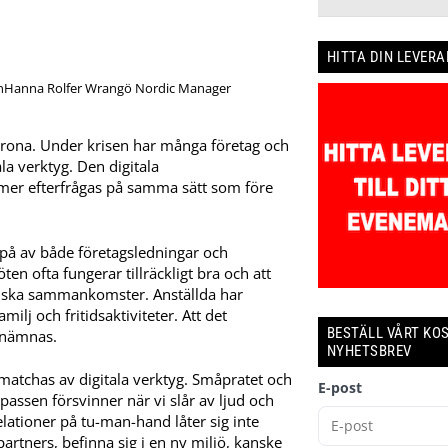
HITTA DIN LEVER
Hanna Rolfer Wrangö Nordic Manager
 corona. Under krisen har många företag och
la verktyg. Den digitala
mer efterfrågas på samma sätt som före
på av både företagsledningar och
ten ofta fungerar tillräckligt bra och att
ysiska sammankomster. Anställda har
ilj och fritidsaktiviteter. Att det
BESTÄLL VÅRT KO
 nämnas.
NYHETSBREV
 matchas av digitala verktyg. Småpratet och
E-post
ssen försvinner när vi slår av ljud och
lationer på tu-man-hand låter sig inte
partners, befinna sig i en ny miljö, kanske