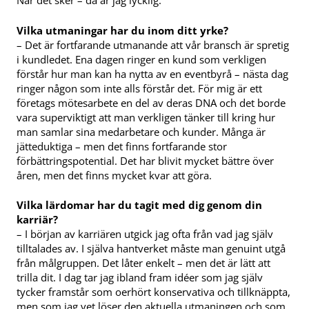
Vilka utmaningar har du inom ditt yrke?
– Det är fortfarande utmanande att vår bransch är spretig
i kundledet. Ena dagen ringer en kund som verkligen
förstår hur man kan ha nytta av en eventbyrå – nästa dag
ringer någon som inte alls förstår det. För mig är ett
företags mötesarbete en del av deras DNA och det borde
vara superviktigt att man verkligen tänker till kring hur
man samlar sina medarbetare och kunder. Många är
jätteduktiga – men det finns fortfarande stor
förbättringspotential. Det har blivit mycket bättre över
åren, men det finns mycket kvar att göra.
Vilka lärdomar har du tagit med dig genom din
karriär?
– I början av karriären utgick jag ofta från vad jag själv
tilltalades av. I själva hantverket måste man genuint utgå
från målgruppen. Det låter enkelt – men det är lätt att
trilla dit. I dag tar jag ibland fram idéer som jag själv
tycker framstår som oerhört konservativa och tillknäppta,
men som jag vet löser den aktuella utmaningen och som