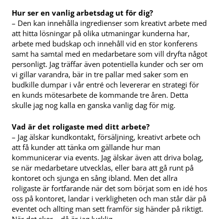
Hur ser en vanlig arbetsdag ut för dig?
– Den kan innehålla ingredienser som kreativt arbete med
att hitta lösningar på olika utmaningar kunderna har,
arbete med budskap och innehåll vid en stor konferens
samt ha samtal med en medarbetare som vill dryfta något
personligt. Jag träffar även potentiella kunder och ser om
vi gillar varandra, bär in tre pallar med saker som en
budkille dumpar i vår entré och levererar en strategi för
en kunds mötesarbete de kommande tre åren. Detta
skulle jag nog kalla en ganska vanlig dag för mig.
Vad är det roligaste med ditt arbete?
–
Jag älskar kundkontakt, försäljning, kreativt arbete och
att få kunder att tänka om gällande hur man
kommunicerar via events. Jag älskar även att driva bolag,
se när medarbetare utvecklas, eller bara att gå runt på
kontoret och sjunga en sång ibland. Men det allra
roligaste är fortfarande när det som börjat som en idé hos
oss på kontoret, landar i verkligheten och man står där på
eventet och allting man sett framför sig händer på riktigt.
När det sker – då är jag lycklig.