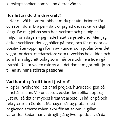
kunskapsbanken som vi kan återanvända.
Hur hittar du din drivkraft?
–
När du väl hittar ett jobb som du genuint brinner för
och som du är bra på – då tror jag att det räcker väldigt
långt. Be mig jobba som hantverkare och ge mig en
miljon om dagen – jag hade hatat varje sekund. Men jag
älskar verkligen det jag håller på med, och får massor av
positiv återkoppling i form av kunder som jublar över det
vi gör för dem, medarbetare som utvecklas hela tiden och
som har roligt, ett bolag som mår bra och hela tiden går
framåt. Det är väl en mix av allt det där som gör mitt jobb
till en av mina största passioner.
Vad har du på ditt bord just nu?
– Jag är involverad i ett antal projekt, huvudsakligen på
innehållssidan. Vi konceptutvecklar flera olika uppdrag
just nu, så det är mycket kreativt arbete. Vi håller på och
rekryterar en Content Manager, så jag pratar med
begåvade smarta människor för att se om vi gillar
varandra. Sedan har vi dragit igång Eventpodden, så där