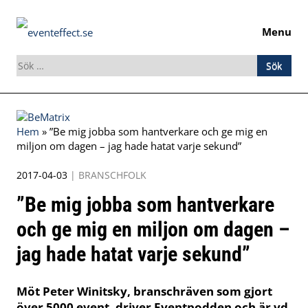
Menu
Sök
efter:
Skip
to
Hem
»
”Be mig jobba som hantverkare och ge mig en
content
miljon om dagen – jag hade hatat varje sekund”
2017-04-03
|
BRANSCHFOLK
”Be mig jobba som hantverkare
och ge mig en miljon om dagen –
jag hade hatat varje sekund”
Möt Peter Winitsky, branschräven som gjort
över 5000 event, driver Eventpodden och är vd