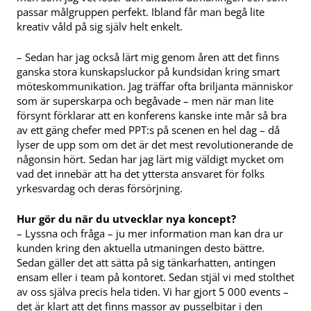
passar målgruppen perfekt. Ibland får man begå lite
kreativ våld på sig själv helt enkelt.
– Sedan har jag också lärt mig genom åren att det finns
ganska stora kunskapsluckor på kundsidan kring smart
möteskommunikation. Jag träffar ofta briljanta människor
som är superskarpa och begåvade – men när man lite
försynt förklarar att en konferens kanske inte mår så bra
av ett gäng chefer med PPT:s på scenen en hel dag – då
lyser de upp som om det är det mest revolutionerande de
någonsin hört. Sedan har jag lärt mig väldigt mycket om
vad det innebär att ha det yttersta ansvaret för folks
yrkesvardag och deras försörjning.
Hur gör du när du utvecklar nya koncept?
– Lyssna och fråga – ju mer information man kan dra ur
kunden kring den aktuella utmaningen desto bättre.
Sedan gäller det att sätta på sig tänkarhatten, antingen
ensam eller i team på kontoret. Sedan stjäl vi med stolthet
av oss själva precis hela tiden. Vi har gjort 5 000 events –
det är klart att det finns massor av pusselbitar i den