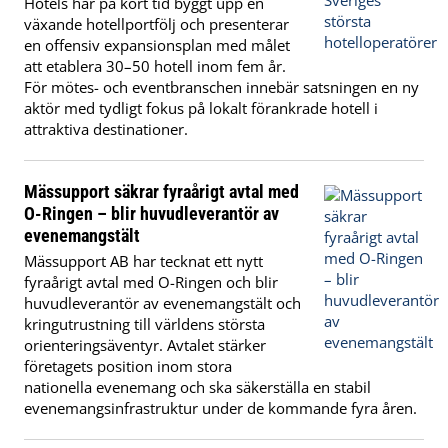
Hotels har på kort tid byggt upp en
växande hotellportfölj och presenterar
en offensiv expansionsplan med målet
att etablera 30–50 hotell inom fem år.
För mötes- och eventbranschen innebär satsningen en ny
aktör med tydligt fokus på lokalt förankrade hotell i
attraktiva destinationer.
Mässupport säkrar fyraårigt avtal med
O-Ringen – blir huvudleverantör av
evenemangstält
Mässupport AB har tecknat ett nytt
fyraårigt avtal med O-Ringen och blir
huvudleverantör av evenemangstält och
kringutrustning till världens största
orienteringsäventyr. Avtalet stärker
företagets position inom stora
nationella evenemang och ska säkerställa en stabil
evenemangsinfrastruktur under de kommande fyra åren.