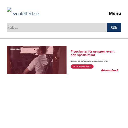
Menu
Sök
efter:
Skip
to
content