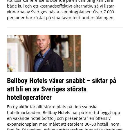
Att lösa konferensens boende på en camping kan vara
både kul och ett kostnadseffektivt alternativ, så vi listar
vinnarna av Sveriges bästa campingplatser. Över 7 000
personer har röstat på sina favoriter i undersökningen.
Bellboy Hotels växer snabbt – siktar på
att bli en av Sveriges största
hotelloperatörer
En ny aktör tar allt större plats på den svenska
hotellmarknaden. Bellboy Hotels har på kort tid byggt upp
en växande hotellportfölj och presenterar en offensiv
expansionsplan med målet att etablera 30–50 hotell inom
fem år. För mötes- och eventbranschen innebär satsningen