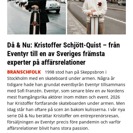
Då & Nu: Kristoffer Schjött-Quist – från
Eventyr till en av Sveriges främsta
experter på affärsrelationer
BRANSCHFOLK
1998 stod han på Skeppsbron i
Stockholm med en skateboard under armen. Några år
tidigare hade han grundat eventbyrån Eventyr tillsammans
med Sofi Franzén. Eventyr, som senare blev en av Nordens
mest framgångsrika aktörer inom möten och event. 2026
har Kristoffer fortfarande skateboarden under armen. Men
idag står han oftare på scen än bakom kulisserna. I vår nya
serie Då & Nu berättar Kristoffer om entreprenörsresan,
försäljningen av Eventyr precis före pandemin och varför
affärsrelationer blivit hans stora passion.