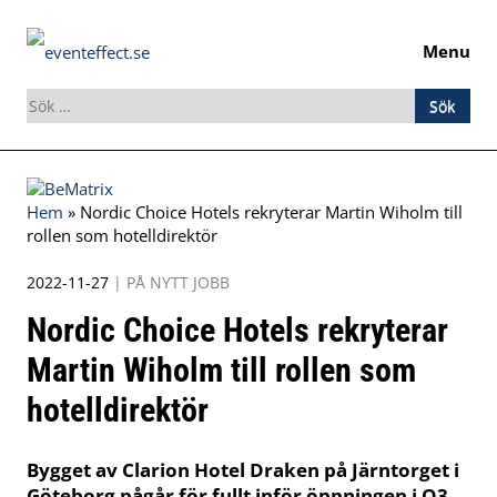
Menu
Sök
efter:
Skip
to
Hem
»
Nordic Choice Hotels rekryterar Martin Wiholm till
content
rollen som hotelldirektör
2022-11-27
|
PÅ NYTT JOBB
Nordic Choice Hotels rekryterar
Martin Wiholm till rollen som
hotelldirektör
Bygget av Clarion Hotel Draken på Järntorget i
Göteborg pågår för fullt inför öppningen i Q3