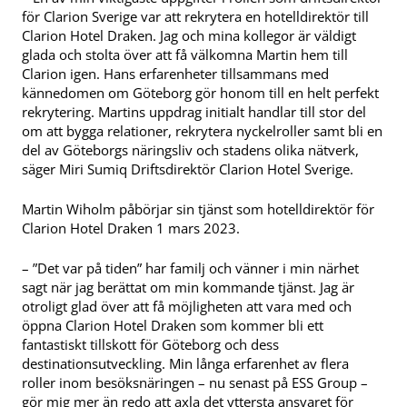
för Clarion Sverige var att rekrytera en hotelldirektör till
Clarion Hotel Draken. Jag och mina kollegor är väldigt
glada och stolta över att få välkomna Martin hem till
Clarion igen. Hans erfarenheter tillsammans med
kännedomen om Göteborg gör honom till en helt perfekt
rekrytering. Martins uppdrag initialt handlar till stor del
om att bygga relationer, rekrytera nyckelroller samt bli en
del av Göteborgs näringsliv och stadens olika nätverk,
säger Miri Sumiq Driftsdirektör Clarion Hotel Sverige.
Martin Wiholm påbörjar sin tjänst som hotelldirektör för
Clarion Hotel Draken 1 mars 2023.
– ”Det var på tiden” har familj och vänner i min närhet
sagt när jag berättat om min kommande tjänst. Jag är
otroligt glad över att få möjligheten att vara med och
öppna Clarion Hotel Draken som kommer bli ett
fantastiskt tillskott för Göteborg och dess
destinationsutveckling. Min långa erfarenhet av flera
roller inom besöksnäringen – nu senast på ESS Group –
gör mig mer än redo att axla det yttersta ansvaret för