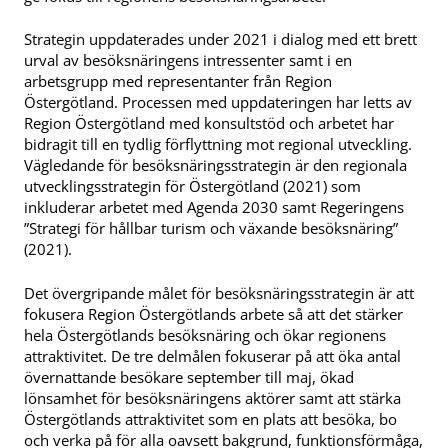
Strategin uppdaterades under 2021 i dialog med ett brett
urval av besöksnäringens intressenter samt i en
arbetsgrupp med representanter från Region
Östergötland. Processen med uppdateringen har letts av
Region Östergötland med konsultstöd och arbetet har
bidragit till en tydlig förflyttning mot regional utveckling.
Vägledande för besöksnäringsstrategin är den regionala
utvecklingsstrategin för Östergötland (2021) som
inkluderar arbetet med Agenda 2030 samt Regeringens
”Strategi för hållbar turism och växande besöksnäring”
(2021).
Det övergripande målet för besöksnäringsstrategin är att
fokusera Region Östergötlands arbete så att det stärker
hela Östergötlands besöksnäring och ökar regionens
attraktivitet. De tre delmålen fokuserar på att öka antal
övernattande besökare september till maj, ökad
lönsamhet för besöksnäringens aktörer samt att stärka
Östergötlands attraktivitet som en plats att besöka, bo
och verka på för alla oavsett bakgrund, funktionsförmåga,