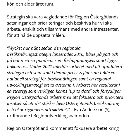
kön och ålder året runt.
Strategin ska vara vägledande för Region Östergötlands
satsningar och prioriteringar och beskriva hur vi ska
arbeta, enskilt och tillsammans med andra intressenter,
för att nå de uppsatta målen.
”Mycket har hänt sedan den regionala
besöksnäringsstrategin lanserades 2016, både på gott och
på ont med en pandemi som förhoppningsvis snart ligger
bakom oss. Under 2021 inleddes arbetet med att uppdatera
strategin och som stöd i denna process finns nu både en
nationell strategi för besöksnäringen samt en regional
utvecklingsstrategi att ta avstamp i. Arbetet har resulterat i
en strategi som verkligen känns ”up to date”
och förtydligar
Region Östergötlands arbete med att fokusera och prioritera
insatser
så att det stärker hela Östergötlands besöksnäring
och ökar regionens attraktivitet.” –
Eva Andersson (S),
ordförande i Regionutvecklingsnämnden.
Region Östergötland kommer att fokusera arbetet kring