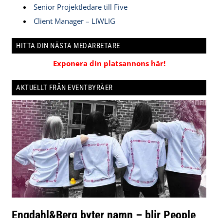
Senior Projektledare till Five
Client Manager – LIWLIG
HITTA DIN NÄSTA MEDARBETARE
Exponera din platsannons här!
AKTUELLT FRÅN EVENTBYRÅER
Engdahl&Berg byter namn – blir People