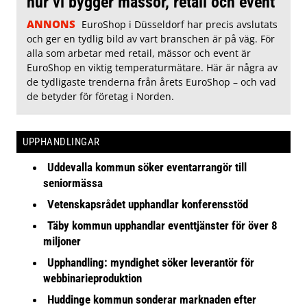
hur vi bygger mässor, retail och event
ANNONS
EuroShop i Düsseldorf har precis avslutats
och ger en tydlig bild av vart branschen är på väg. För
alla som arbetar med retail, mässor och event är
EuroShop en viktig temperaturmätare. Här är några av
de tydligaste trenderna från årets EuroShop – och vad
de betyder för företag i Norden.
UPPHANDLINGAR
Uddevalla kommun söker eventarrangör till
seniormässa
Vetenskapsrådet upphandlar konferensstöd
Täby kommun upphandlar eventtjänster för över 8
miljoner
Upphandling: myndighet söker leverantör för
webbinarieproduktion
Huddinge kommun sonderar marknaden efter