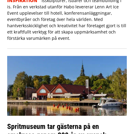
INSPIRATION
Isskulpturer, isbarer och teambuilding i
is. Från en verkstad utanför Habo levererar Lenn Art Ice
Event upplevelser till hotell, konferensanläggningar,
eventbyråer och företag över hela världen. Med
hantverksskicklighet och kreativitet har företaget gjort is till
ett kraftfullt verktyg för att skapa uppmärksamhet och
förstärka varumärken på event.
Spritmuseum tar gästerna på en