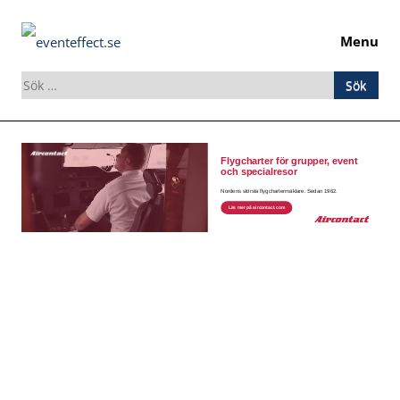
Menu
Sök
efter:
Skip
to
content