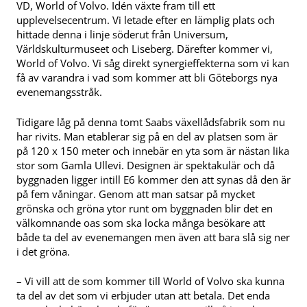
VD, World of Volvo. Idén växte fram till ett
upplevelsecentrum. Vi letade efter en lämplig plats och
hittade denna i linje söderut från Universum,
Världskulturmuseet och Liseberg. Därefter kommer vi,
World of Volvo. Vi såg direkt synergieffekterna som vi kan
få av varandra i vad som kommer att bli Göteborgs nya
evenemangsstråk.
Tidigare låg på denna tomt Saabs växellådsfabrik som nu
har rivits. Man etablerar sig på en del av platsen som är
på 120 x 150 meter och innebär en yta som är nästan lika
stor som Gamla Ullevi. Designen är spektakulär och då
byggnaden ligger intill E6 kommer den att synas då den är
på fem våningar. Genom att man satsar på mycket
grönska och gröna ytor runt om byggnaden blir det en
välkomnande oas som ska locka många besökare att
både ta del av evenemangen men även att bara slå sig ner
i det gröna.
– Vi vill att de som kommer till World of Volvo ska kunna
ta del av det som vi erbjuder utan att betala. Det enda