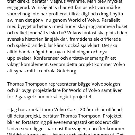
träff direkt, berättar Magnus Wrahme. Man blev mycket
engagerad. Vi insåg att vi har ett fantastiskt varumärke
som vi nog inte har profilerat tillräckligt och dragit nytta
av, men det gör vi nu genom World of Volvo. Parallellt
med bygget arbetar vi med hur vi ska programmera huset
och vilket innehåll vi ska ha? Volvos fantastiska plats i den
svenska historien är självklar, framtidens elektrifierade
och självkörande bilar känns också självklart. Det ska
alltid hända något här, nya utställningar och nya
upplevelser. Konferenser och artistevenemang är ett
viktigt komplement. Genom detta projekt kommer Volvo
att synas mitt i centrala Göteborg.
Thomas Thompson representerar bägge Volvobolagen
och är bygg-projektledare för World of Volvo samt även
för P-garaget som också ingår i projektet.
– Jag har arbetat inom Volvo Cars i 20 år och är utlånad
till detta projekt, berättar Thomas Thompson. Projektet
blir en fortsättning på evenemangsstråket söderut där
Universeum ligger närmast Korsvägen, därefter kommer
Världskulturmuseet, Liseberg och sedan kommer vi. Det