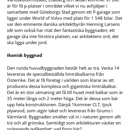
är för få p-platser i området vilket vi nu avhjälper i
samarbete med Göteborgs Stad genom ett P-garage som
ligger under World of Volvo med plats för 1 548 bilar. Det
var den eminente danska arkitektbyrån Henning Larsens
idé som också har ritat den fantastiska byggnaden; ett
garage ska inte förstöra platsen, var arkitektens ord, det
ska ligga under jord.
Ikonisk byggnad
Den runda huvudbyggnaden består helt av trä. Vecka 14
levereras de specialbeställda limträbalkarna från
Österrike. Det är få företag i världen som klarar av att
producera dessa komplexa och gigantiska limträbalkar.
Det är en stor utmaning att få till huset med balkar som är
35 meter långa och 2 meter höga. Det är dessa som bär
upp hela konstruktionen. Därpå 1kommer CLT, tjock
plywood, som utgör taket och levereras från Grums i
Värmland. Byggnaden smälter väl in i naturen genom allt
trä och all grönska. Samtidigt som arkitekturen väcker en
spännande nyfikenhet; vad finns här?