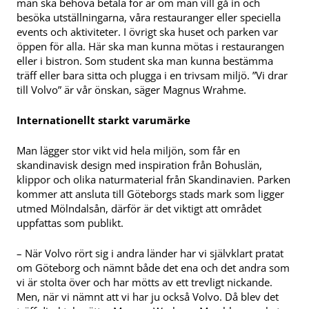
man ska behöva betala för är om man vill gå in och
besöka utställningarna, våra restauranger eller speciella
events och aktiviteter. I övrigt ska huset och parken var
öppen för alla. Här ska man kunna mötas i restaurangen
eller i bistron. Som student ska man kunna bestämma
träff eller bara sitta och plugga i en trivsam miljö. ”Vi drar
till Volvo” är vår önskan, säger Magnus Wrahme.
Internationellt starkt varumärke
Man lägger stor vikt vid hela miljön, som får en
skandinavisk design med inspiration från Bohuslän,
klippor och olika naturmaterial från Skandinavien. Parken
kommer att ansluta till Göteborgs stads mark som ligger
utmed Mölndalsån, därför är det viktigt att området
uppfattas som publikt.
– När Volvo rört sig i andra länder har vi självklart pratat
om Göteborg och nämnt både det ena och det andra som
vi är stolta över och har mötts av ett trevligt nickande.
Men, när vi nämnt att vi har ju också Volvo. Då blev det