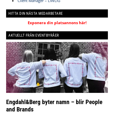
Client Manager – LIWLIG
HITTA DIN NÄSTA MEDARBETARE
Exponera din platsannons här!
AKTUELLT FRÅN EVENTBYRÅER
Engdahl&Berg byter namn – blir People
and Brands