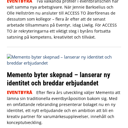
EVENTBYRÅ
Två välkända profiler i eventbranschen har
valt samma nya arbetsgivare. När Jennie Barkselius och
Olle Hellström nu ansluter till ACCESS TO återförenas de
dessutom som kollegor – flera år efter att de senast
arbetade tillsammans på Eventyr, idag Liwlig. För ACCESS
TO är rekryteringarna ett viktigt steg i byråns fortsatta
satsning på kompetens, kreativitet och tillväxt.
Memento byter skepnad – lanserar ny
identitet och breddar erbjudandet
EVENTBYRÅ
Efter flera års utveckling väljer Memento att
lämna sin traditionella eventbyråposition bakom sig. Med
en omfattande rebranding presenterar bolaget nu en ny
identitet, ett nytt erbjudande och en ambition att bli en
kreativ partner för varumärkesupplevelser, innehåll och
konceptutveckling.