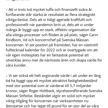
– Att vi trots två mycket tuffa och finansiellt svåra år
fortfarande står starka är resultatet av flera strategiskt
viktiga beslut. Dels att vi tidigt agerade kraftfullt och
professionellt när pandemin bröt ut, dels att vi under
många år byggt upp en stark, effektiv organisation där
alla viktiga processer och flöden är på plats, säger Carin
Kindbom, Vd och koncernchef på Svenska Mässan
koncernen. Vi ser positivt på framtiden, har en nästintill
fulltecknad kalender för 2022 och är övertygade om att
vår egen mötesplats har en fantastisk potential att
utvecklas ännu mer de närmaste åren och skapa värde för
våra kunder.
– Vi ser också ett helt avgörande värde i att under en lång
tid ha byggt upp ett mycket attraktivt fastighetsbestånd
med stor potential som är värderat till 5,7 miljarder
kronor, säger Roger Holtback, styrelseordförande Svenska
Mässan Stiftelse. Beståndet utgör en solid och mycket
viktig tillgång för koncernen när verksamheten nu
återstartar och har legat till grund för en stor del av våra