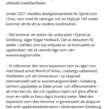
utökade kreditfaciliteter.
Under 2021 inleddes detaljplanearbetet för fjärde torn
+One, som med 40 våningar och en höjd på 140 meter
kommer att bli ett av stadens landmärken.
– Det kommer att stärka vår unika plats i hjärtat av
Göteborg, säger Roger Holtback. Det är dessutom få
städer i världen som kan erbjuda en så bred palett av
upplevelser i ett så centralt läge som vårt
evenemangsområde.
– Vi välkomnar den stora expansion som nu äger rum
med bland annat World of Volvo, Lisebergs vattenland,
Västlänken och ett Universeum i ny skepnad.
Internationellt sett är evenemangsområdet i Göteborg
oerhört uppskattat av både privat- och affärsresenärer –
att man kan bo, äta och uppleva nöjen och göra affärer
inom en radie av bara några hundra meter. Med den
expansion som sker kommer vi gemensamt att skapa en
helt unik upplevelsedestination i destinationen Göteborg,