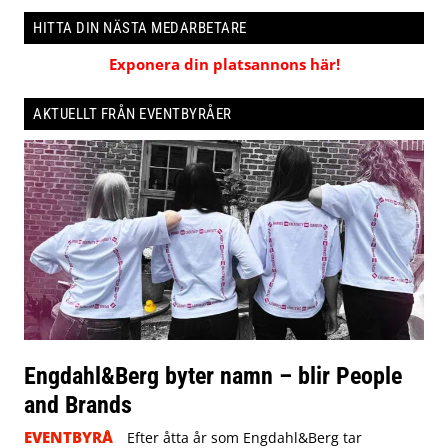
HITTA DIN NÄSTA MEDARBETARE
Exponera din platsannons här!
AKTUELLT FRÅN EVENTBYRÅER
Engdahl&Berg byter namn – blir People
and Brands
EVENTBYRÅ
Efter åtta år som Engdahl&Berg tar