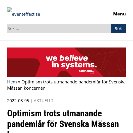
Menu
Sök
efter:
Skip
to
content
Hem
»
Optimism trots utmanande pandemiår för Svenska
Mässan koncernen
2022-03-05
|
AKTUELLT
Optimism trots utmanande
pandemiår för Svenska Mässan