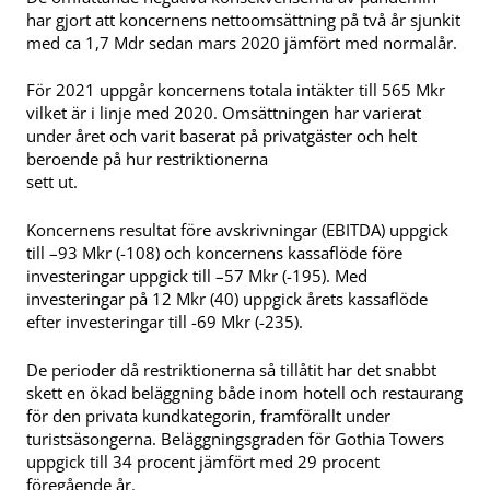
har gjort att koncernens nettoomsättning på två år sjunkit
med ca 1,7 Mdr sedan mars 2020 jämfört med normalår.
För 2021 uppgår koncernens totala intäkter till 565 Mkr
vilket är i linje med 2020. Omsättningen har varierat
under året och varit baserat på privatgäster och helt
beroende på hur restriktionerna
sett ut.
Koncernens resultat före avskrivningar (EBITDA) uppgick
till –93 Mkr (-108) och koncernens kassaflöde före
investeringar uppgick till –57 Mkr (-195). Med
investeringar på 12 Mkr (40) uppgick årets kassaflöde
efter investeringar till -69 Mkr (-235).
De perioder då restriktionerna så tillåtit har det snabbt
skett en ökad beläggning både inom hotell och restaurang
för den privata kundkategorin, framförallt under
turistsäsongerna. Beläggningsgraden för Gothia Towers
uppgick till 34 procent jämfört med 29 procent
föregående år.